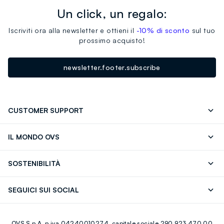
Un click, un regalo:
Iscriviti ora alla newsletter e ottieni il
-10% di sconto
sul tuo
prossimo acquisto!
newsletter.footer.subscribe
CUSTOMER SUPPORT
Segui il tuo ordine
Contattaci: 0418520342 (lun-ven 9-
IL MONDO OVS
17)
OVS ❤️ friends
Stampa
FAQ
Store locator
SOSTENIBILITÀ
Careers
Franchising
Scopri il nostro percorso
Cotone Italiano
SEGUICI SUI SOCIAL
Giftcard
Eco Valore
Raccolta abiti usati
Facebook
Instagram
RE-UP
OVS S.p.A, p.iva 04240010274, capitale sociale 290.923.470,00