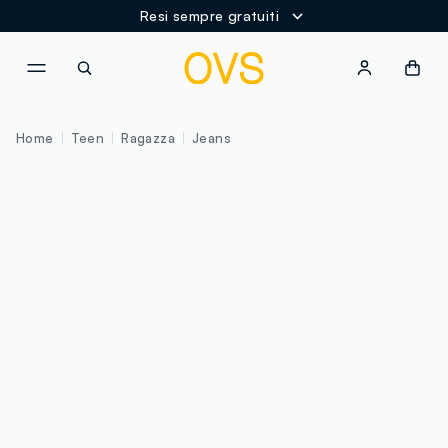
Resi sempre gratuiti
NAVIGATION.ARIA.GOTOMAINCONTENT
NAVIGATION.ARIA.GOTOFOOT
Home
Teen
Ragazza
Jeans