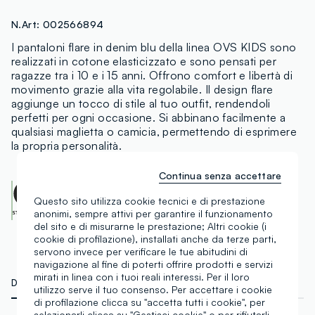
N.Art:
002566894
I pantaloni flare in denim blu della linea OVS KIDS sono
realizzati in cotone elasticizzato e sono pensati per
ragazze tra i 10 e i 15 anni. Offrono comfort e libertà di
movimento grazie alla vita regolabile. Il design flare
aggiunge un tocco di stile al tuo outfit, rendendoli
perfetti per ogni occasione. Si abbinano facilmente a
qualsiasi maglietta o camicia, permettendo di esprimere
la propria personalità.
Continua senza accettare
OEKO-TEX class I
CENTROCOT:
0906991.O
Questo sito utilizza cookie tecnici e di prestazione
Scopri di più
anonimi, sempre attivi per garantire il funzionamento
del sito e di misurarne le prestazione; Altri cookie (i
cookie di profilazione), installati anche da terze parti,
servono invece per verificare le tue abitudini di
navigazione al fine di poterti offrire prodotti e servizi
mirati in linea con i tuoi reali interessi. Per il loro
DETTAGLI TECNICI
MATERIALI E FILIERA
utilizzo serve il tuo consenso. Per accettare i cookie
di profilazione clicca su "accetta tutti i cookie", per
selezionarli clicca su "Gestisci cookie" o per rifiutarli