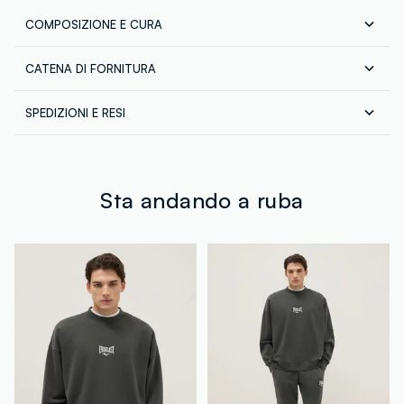
COMPOSIZIONE E CURA
CATENA DI FORNITURA
Composizione:
88% COTONE,12% POLIESTERE
Fornitore di prodotto finito
SPEDIZIONI E RESI
JB LICENSES SRL
Spedizione in tutta Italia gratuita per ordini superiori a
MADE IN PAKISTAN
€60. Restituisci gratuitamente i tuoi prodotti sia con il
corriere che in negozio: hai 30 giorni di tempo. Ritira i
tuoi prodotti in negozio, il servizio è sempre gratuito.
Sta andando a ruba