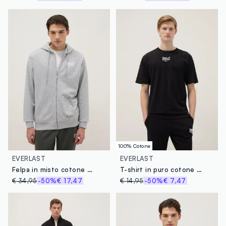
100% Cotone
EVERLAST
EVERLAST
Felpa in misto cotone grigia regular fit con cappuccio e zip
T-shirt in puro cotone nero regular fit con logo Everlast
€ 34,95
-50%
€ 17,47
€ 14,95
-50%
€ 7,47