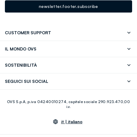
newsletter.footer.subscribe
CUSTOMER SUPPORT
Segui il tuo ordine
Contattaci: 0418520342 (lun-ven 9-
IL MONDO OVS
17)
OVS ❤️ friends
Stampa
FAQ
Store locator
SOSTENIBILITÀ
Careers
Franchising
Scopri il nostro percorso
Cotone Italiano
SEGUICI SUI SOCIAL
Giftcard
Eco Valore
Raccolta abiti usati
Facebook
Instagram
RE-UP
OVS S.p.A, p.iva 04240010274, capitale sociale 290.923.470,00
Youtube
Linkedin
i.v.
it |
italiano