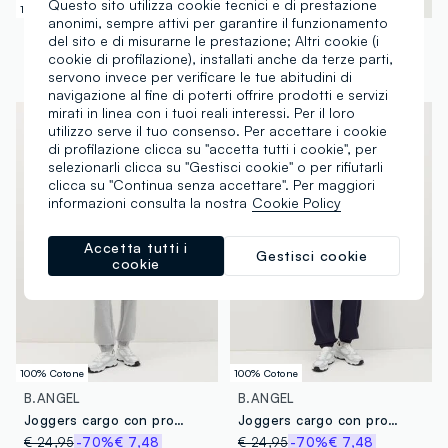
Questo sito utilizza cookie tecnici e di prestazione
100% Cotone
100% Cotone
anonimi, sempre attivi per garantire il funzionamento
B.ANGEL
B.ANGEL
del sito e di misurarne le prestazione; Altri cookie (i
Joggers cargo con profili elasticati
Joggers cargo con profili elasticati
cookie di profilazione), installati anche da terze parti,
servono invece per verificare le tue abitudini di
€ 24,95
-70%
€ 7,48
€ 24,95
-70%
€ 7,48
navigazione al fine di poterti offrire prodotti e servizi
mirati in linea con i tuoi reali interessi. Per il loro
utilizzo serve il tuo consenso. Per accettare i cookie
di profilazione clicca su "accetta tutti i cookie", per
selezionarli clicca su "Gestisci cookie" o per rifiutarli
clicca su "Continua senza accettare". Per maggiori
informazioni consulta la nostra
Cookie Policy
Accetta tutti i
Gestisci cookie
cookie
100% Cotone
100% Cotone
B.ANGEL
B.ANGEL
Joggers cargo con profili elasticati
Joggers cargo con profili elasticati
€ 24,95
-70%
€ 7,48
€ 24,95
-70%
€ 7,48