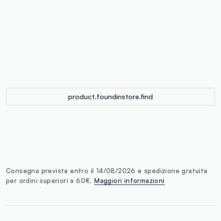
label.color
:
single.size
button.addtobag
product.foundinstore.find
Consegna prevista entro il 14/08/2026 e spedizione gratuita
per ordini superiori a 60€.
Maggiori informazioni