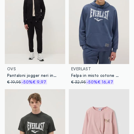
OVS
EVERLAST
Pantaloni jogger neri in misto cotone regular fit
Felpa in misto cotone blu regular fit con cappuccio e logo Everlast
€ 19,95
-50%
€ 9,97
€ 32,95
-50%
€ 16,47