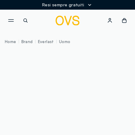
Resi sempre gratuiti
NAVIGATION.ARIA.GOTOMAINCONTENT
NAVIGATION.ARIA.GOTOFOOT
Home
Brand
Everlast
Uomo