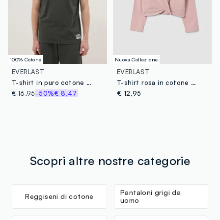
100% Cotone
Nuova Collezione
EVERLAST
EVERLAST
T-shirt in puro cotone nero regular fit con logo Everlast
T-shirt rosa in cotone elasticizzato con nodo frontale e stampa per bambina
€ 16,95
-50%
€ 8,47
€ 12,95
Scopri altre nostre categorie
Pantaloni grigi da
Reggiseni di cotone
uomo