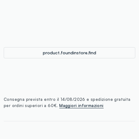
label.color
:
single.size
button.addtobag
product.foundinstore.find
Consegna prevista entro il 14/08/2026 e spedizione gratuita
per ordini superiori a 60€.
Maggiori informazioni