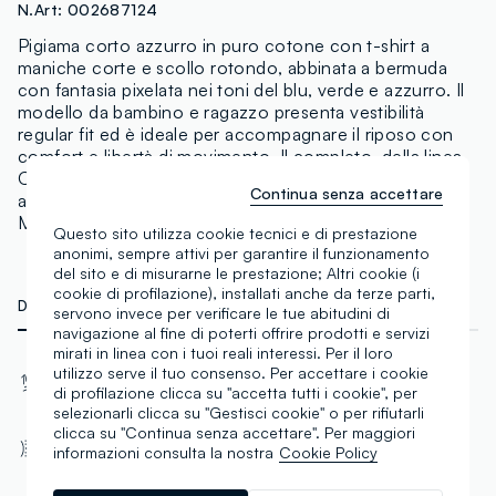
N.Art:
002687124
Pigiama corto azzurro in puro cotone con t-shirt a
maniche corte e scollo rotondo, abbinata a bermuda
con fantasia pixelata nei toni del blu, verde e azzurro. Il
modello da bambino e ragazzo presenta vestibilità
regular fit ed è ideale per accompagnare il riposo con
comfort e libertà di movimento. Il completo, della linea
OVS KIDS, è pensato per le taglie bambino dai 3 ai 15
Continua senza accettare
anni ed è perfetto per gli appassionati del mondo
Minecraft.
Questo sito utilizza cookie tecnici e di prestazione
anonimi, sempre attivi per garantire il funzionamento
del sito e di misurarne le prestazione; Altri cookie (i
cookie di profilazione), installati anche da terze parti,
DETTAGLI TECNICI
MATERIALI E FILIERA
servono invece per verificare le tue abitudini di
navigazione al fine di poterti offrire prodotti e servizi
mirati in linea con i tuoi reali interessi. Per il loro
Materiale
Tessuto
utilizzo serve il tuo consenso. Per accettare i cookie
di profilazione clicca su "accetta tutti i cookie", per
Cotone
Jersey
selezionarli clicca su "Gestisci cookie" o per rifiutarli
clicca su "Continua senza accettare". Per maggiori
Vestibilità
Girocollo
informazioni consulta la nostra
Cookie Policy
Regular