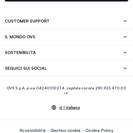
CUSTOMER SUPPORT
Segui il tuo ordine
Contattaci: 0418520342 (lun-ven 9-
IL MONDO OVS
17)
OVS ❤️ friends
Stampa
FAQ
Store locator
SOSTENIBILITÀ
Careers
Franchising
Scopri il nostro percorso
Cotone Italiano
SEGUICI SUI SOCIAL
Giftcard
Eco Valore
Raccolta abiti usati
Facebook
Instagram
RE-UP
OVS S.p.A, p.iva 04240010274, capitale sociale 290.923.470,00
Youtube
Linkedin
i.v.
it |
italiano
Accessibilità
Gestisci cookie
Cookie Policy