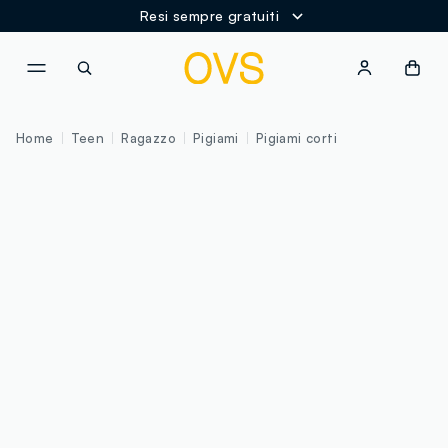
Resi sempre gratuiti
NAVIGATION.ARIA.GOTOMAINCONTENT
NAVIGATION.ARIA.GOTOFOOT
Home
Teen
Ragazzo
Pigiami
Pigiami corti