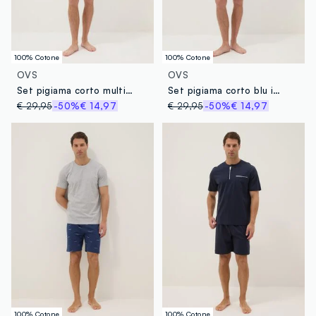
100% Cotone
100% Cotone
OVS
OVS
Set pigiama corto multicolor in puro cotone organico con stampa Paul Frank regular fit
Set pigiama corto blu in puro cotone organico con stampa Paul Frank regular fit
€ 29,95
-50%
€ 14,97
€ 29,95
-50%
€ 14,97
100% Cotone
100% Cotone