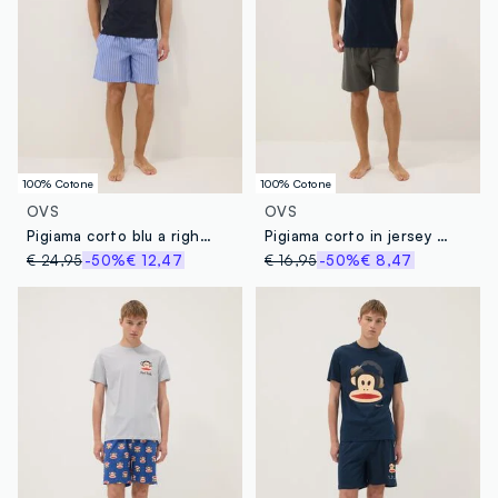
100% Cotone
100% Cotone
OVS
OVS
Pigiama corto blu a righe in jersey di puro cotone organico
Pigiama corto in jersey di puro cotone organico multicolor regular fit con collo a V
€ 24,95
-50%
€ 12,47
€ 16,95
-50%
€ 8,47