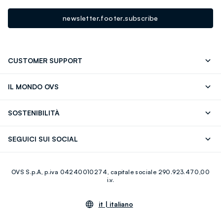
newsletter.footer.subscribe
CUSTOMER SUPPORT
Segui il tuo ordine
Contattaci: 0418520342 (lun-ven 9-
IL MONDO OVS
17)
OVS ❤️ friends
Stampa
FAQ
Store locator
SOSTENIBILITÀ
Careers
Franchising
Scopri il nostro percorso
Cotone Italiano
SEGUICI SUI SOCIAL
Giftcard
Eco Valore
Raccolta abiti usati
Facebook
Instagram
RE-UP
OVS S.p.A, p.iva 04240010274, capitale sociale 290.923.470,00
Youtube
Linkedin
i.v.
it |
italiano