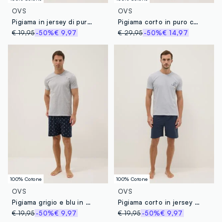
OVS
OVS
Pigiama in jersey di puro cotone organico biologico multicolor regular fit con stampe
Pigiama corto in puro cotone blu regular fit con collo serafino
€ 19,95
-50%
€ 9,97
€ 29,95
-50%
€ 14,97
100% Cotone
100% Cotone
OVS
OVS
Pigiama grigio e blu in puro cotone organico jersey regular fit
Pigiama corto in jersey di puro cotone organico multicolor con stampa
€ 19,95
-50%
€ 9,97
€ 19,95
-50%
€ 9,97