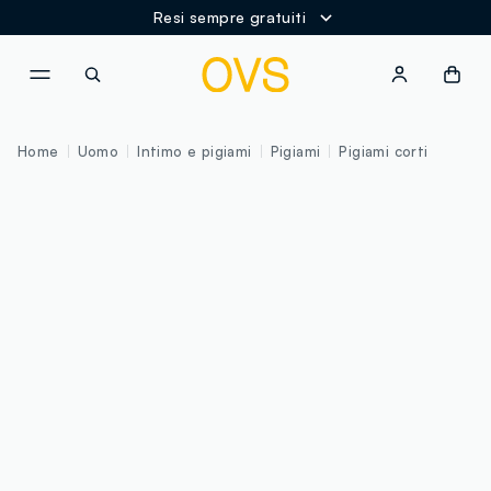
Resi sempre gratuiti
NAVIGATION.ARIA.GOTOMAINCONTENT
NAVIGATION.ARIA.GOTOFOOT
Home
Uomo
Intimo e pigiami
Pigiami
Pigiami corti