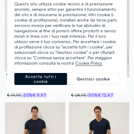
Questo sito utilizza cookie tecnici e di prestazione
anonimi, sempre attivi per garantire il funzionamento
del sito e di misurarne le prestazione; Altri cookie (i
cookie di profilazione), installati anche da terze parti,
servono invece per verificare le tue abitudini di
navigazione al fine di poterti offrire prodotti e servizi
mirati in linea con i tuoi reali interessi. Per il loro
utilizzo serve il tuo consenso. Per accettare i cookie
di profilazione clicca su "accetta tutti i cookie", per
selezionarli clicca su "Gestisci cookie" o per rifiutarli
clicca su "Continua senza accettare". Per maggiori
informazioni consulta la nostra
Cookie Policy
100% Cotone
100% Cotone
Accetta tutti i
Gestisci cookie
cookie
OVS
OVS
Pigiama blu e grigio in puro cotone organico jersey regular fit
Pigiama blu in puro cotone mercerizzato
€ 19,95
-50%
€ 9,97
€ 24,95
-50%
€ 12,47