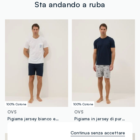
tuoi prodotti in negozio, il servizio è sempre gratuito.
Sta andando a ruba
Clicca qui per vedere i dettagli
Fornitore di prodotto finito
ENTICE GARMENS
MADE IN INDIA
100% Cotone
100% Cotone
OVS
OVS
Pigiama jersey bianco e blu in puro cotone organico regular fit
Pigiama in jersey di puro cotone organico biologico multicolor regular fit con stampe
€ 19,95
-50%
€ 9,97
€ 19,95
-50%
€ 9,97
Continua senza accettare