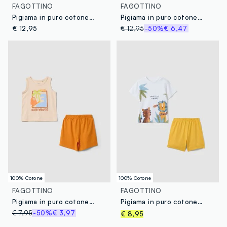
FAGOTTINO
FAGOTTINO
Pigiama in puro cotone multicolor da neonato regular fit con Spider-Man
Pigiama in puro cotone multicolor con stampa Mickey Mouse per neonati
€ 12,95
€ 12,95
-50%
€ 6,47
100% Cotone
100% Cotone
FAGOTTINO
FAGOTTINO
Pigiama in puro cotone biologico multicolor da neonato con stampa
Pigiama in puro cotone multicolor da neonato regular fit con animali
€ 7,95
-50%
€ 3,97
€ 8,95