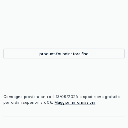
label.color
:
single.size
button.addtobag
product.foundinstore.find
Consegna prevista entro il 13/08/2026 e spedizione gratuita
per ordini superiori a 60€.
Maggiori informazioni