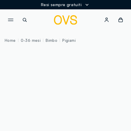
Resi sempre gratuiti
NAVIGATION.ARIA.GOTOMAINCONTENT
NAVIGATION.ARIA.GOTOFOOT
Home
0-36 mesi
Bimbo
Pigiami