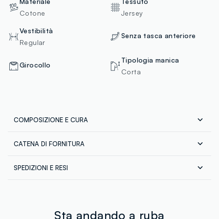
Materiale
Tessuto
Cotone
Jersey
Vestibilità
Senza tasca anteriore
Regular
Tipologia manica
Girocollo
Corta
COMPOSIZIONE E CURA
CATENA DI FORNITURA
Composizione:
Fornitore di prodotto finito
TOP: 100% COTONE - BOTTOM: 100% COTONE
SPEDIZIONI E RESI
SAKURA DYEING & GARMENTS LTD
Spedizione in tutta Italia gratuita per ordini superiori a
MADE IN BANGLADESH
€60. Restituisci gratuitamente i tuoi prodotti sia con il
corriere che in negozio: hai 30 giorni di tempo. Ritira i
Temperatura massima 40°C - Procedura molto delicata
tuoi prodotti in negozio, il servizio è sempre gratuito.
Sta andando a ruba