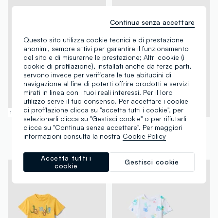
Continua senza accettare
Questo sito utilizza cookie tecnici e di prestazione
anonimi, sempre attivi per garantire il funzionamento
del sito e di misurarne le prestazione; Altri cookie (i
cookie di profilazione), installati anche da terze parti,
servono invece per verificare le tue abitudini di
navigazione al fine di poterti offrire prodotti e servizi
mirati in linea con i tuoi reali interessi. Per il loro
utilizzo serve il tuo consenso. Per accettare i cookie
di profilazione clicca su "accetta tutti i cookie", per
100% Cotone
100% Cotone
selezionarli clicca su "Gestisci cookie" o per rifiutarli
FAGOTTINO
FAGOTTINO
clicca su "Continua senza accettare". Per maggiori
Pigiama in puro cotone azzurro da neonato regular fit con animali
Pigiama in puro cotone verde da neonato regular fit con animali
informazioni consulta la nostra
Cookie Policy
€ 9,95
€ 9,95
Accetta tutti i
Gestisci cookie
cookie