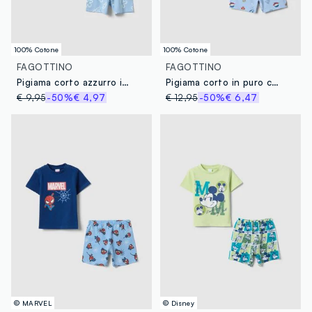
100% Cotone
100% Cotone
FAGOTTINO
FAGOTTINO
Pigiama corto azzurro in puro cotone da neonato con motivo marittimo
Pigiama corto in puro cotone multicolor da neonato con stampe DC
€ 9,95
-50%
€ 4,97
€ 12,95
-50%
€ 6,47
© MARVEL
© Disney