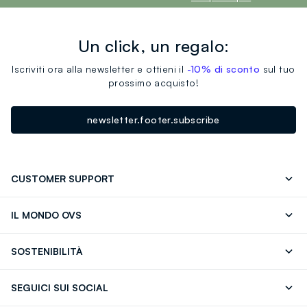
Un click, un regalo:
Iscriviti ora alla newsletter e ottieni il
-10% di sconto
sul tuo
prossimo acquisto!
newsletter.footer.subscribe
CUSTOMER SUPPORT
Segui il tuo ordine
Contattaci: 0418520342 (lun-ven 9-
IL MONDO OVS
17)
OVS ❤️ friends
Stampa
FAQ
Store locator
SOSTENIBILITÀ
Careers
Franchising
Scopri il nostro percorso
Cotone Italiano
SEGUICI SUI SOCIAL
Giftcard
Eco Valore
Raccolta abiti usati