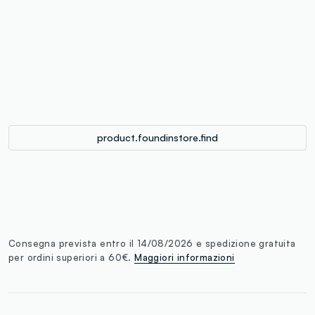
label.color
:
single.size
button.addtobag
product.foundinstore.find
Consegna prevista entro il 14/08/2026 e spedizione gratuita
per ordini superiori a 60€.
Maggiori informazioni