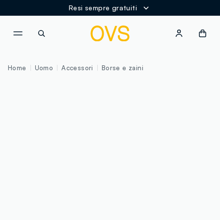
Resi sempre gratuiti
NAVIGATION.ARIA.GOTOMAINCONTENT
NAVIGATION.ARIA.GOTOFOOT
Home
Uomo
Accessori
Borse e zaini