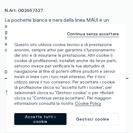
N.Art:
002657327
La pochette bianca e nera della linea MAUI è un
accessorio ideale per la stagione primavera-estate
grazie alla sua fantasia geometrica. Perfetta per
Continua senza accettare
trasportare i tuoi oggetti essenziali quotidianamente,
aggiunge un tocco di stile al tuo outfit senza
Questo sito utilizza cookie tecnici e di prestazione
compromessi sulla funzionalità.
anonimi, sempre attivi per garantire il funzionamento
del sito e di misurarne le prestazione; Altri cookie (i
cookie di profilazione), installati anche da terze parti,
servono invece per verificare le tue abitudini di
navigazione al fine di poterti offrire prodotti e servizi
DETTAGLI TECNICI
mirati in linea con i tuoi reali interessi. Per il loro
utilizzo serve il tuo consenso. Per accettare i cookie
di profilazione clicca su "accetta tutti i cookie", per
Materiale
selezionarli clicca su "Gestisci cookie" o per rifiutarli
100% Poliestere
clicca su "Continua senza accettare". Per maggiori
informazioni consulta la nostra
Cookie Policy
Accetta tutti i
Gestisci cookie
cookie
COMPOSIZIONE E CURA