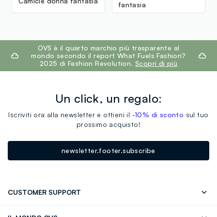
Camicie donna fantasia
fantasia
footer.ariatitle
OVS è il quarto marchio più trasparente al
mondo secondo il report What Fuels Fashion?
2025 di Fashion Revolution.
Scopri di più
Un click, un regalo:
Iscriviti ora alla newsletter e ottieni il
-10% di sconto
sul tuo
prossimo acquisto!
newsletter.footer.subscribe
CUSTOMER SUPPORT
Segui il tuo ordine
Contattaci: 0418520342 (lun-ven 9-