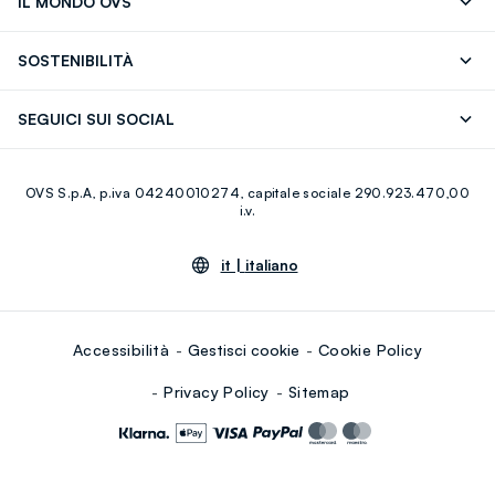
IL MONDO OVS
17)
OVS ❤️ friends
Stampa
FAQ
Store locator
SOSTENIBILITÀ
Careers
Franchising
Scopri il nostro percorso
Cotone Italiano
SEGUICI SUI SOCIAL
Giftcard
Eco Valore
Raccolta abiti usati
Facebook
Instagram
RE-UP
OVS S.p.A, p.iva 04240010274, capitale sociale 290.923.470,00
Youtube
Linkedin
i.v.
it |
italiano
Accessibilità
Gestisci cookie
Cookie Policy
Privacy Policy
Sitemap