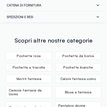
CATENA DI FORNITURA
Composizione:
Fornitore di prodotto finito
TESSUTO PRINCIPALE: 100% POLIESTERE - FODERA:
SPEDIZIONI E RESI
100% POLIESTERE
QUANZHOU REORDERS-FORSUN IMPOR
Spedizione in tutta Italia gratuita per ordini superiori a
MADE IN CHINA
€60. Restituisci gratuitamente i tuoi prodotti sia con il
corriere che in negozio: hai 30 giorni di tempo. Ritira i
tuoi prodotti in negozio, il servizio è sempre gratuito.
Scopri altre nostre categorie
Lavaggio a mano temperatura massima 40°C
Pochette rosa
Pochette da borsa
Pochette a tracolla
Pochette bianche
Vestiti fantasia
Calzini fantasia uomo
Camicie fantasia da
Blusa a fantasia
Uomo
Pantaloni donna