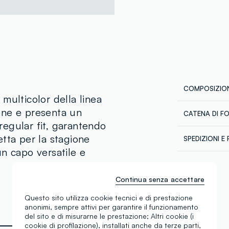
COMPOSIZION
multicolor della linea
one e presenta un
CATENA DI F
Composizion
 regular fit, garantendo
Fornitore di 
tta per la stagione
SPEDIZIONI E 
MR. FABRICS 
n capo versatile e
Spedizione in
MADE IN PA
Temperatura
€60. Restitui
corriere che 
Continua senza accettare
tuoi prodotti
Questo sito utilizza cookie tecnici e di prestazione
anonimi, sempre attivi per garantire il funzionamento
del sito e di misurarne le prestazione; Altri cookie (i
cookie di profilazione), installati anche da terze parti,