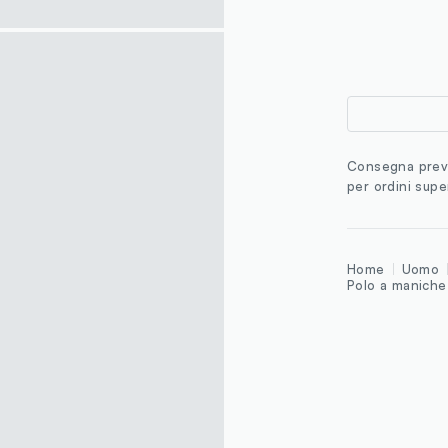
Consegna previ
per ordini supe
Home
Uomo
Polo a maniche