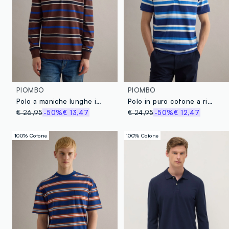
PIOMBO
PIOMBO
Polo a maniche lunghe in puro cotone a righe multicolor regular fit
Polo in puro cotone a righe multicolor oversize fit
€ 26,95
-50%
€ 13,47
€ 24,95
-50%
€ 12,47
100% Cotone
100% Cotone