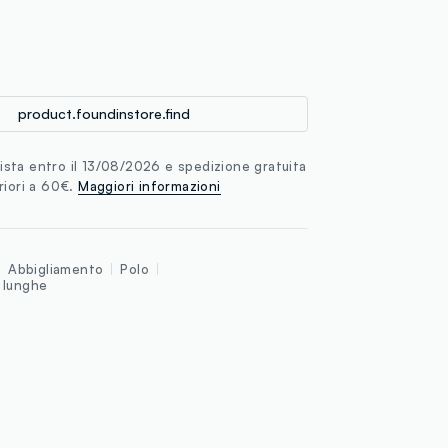
loyalty.guest.discoverpagelink
product.foundinstore.find
sta entro il 13/08/2026 e spedizione gratuita
riori a 60€.
Maggiori informazioni
Abbigliamento
Polo
 lunghe