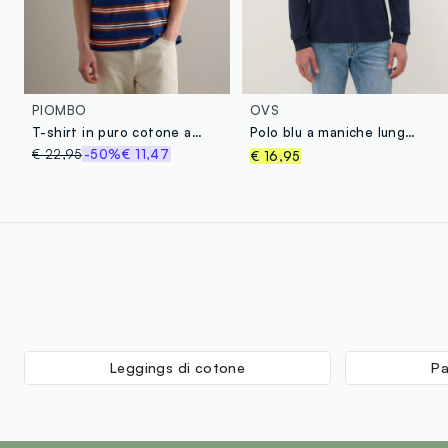
PIOMBO
OVS
T-shirt in puro cotone a righe multicolor relaxed fit
Polo blu a maniche lunghe in puro cotone regular fit
€ 22,95
-50%
€ 11,47
€ 16,95
Leggings di cotone
Pa