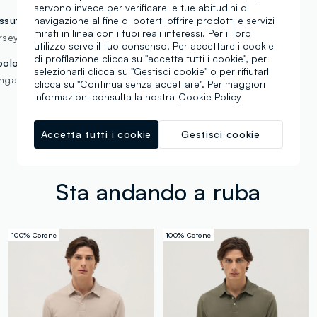
servono invece per verificare le tue abitudini di
navigazione al fine di poterti offrire prodotti e servizi
ssuto
mirati in linea con i tuoi reali interessi. Per il loro
rsey
utilizzo serve il tuo consenso. Per accettare i cookie
di profilazione clicca su "accetta tutti i cookie", per
pologia manica
selezionarli clicca su "Gestisci cookie" o per rifiutarli
nga
clicca su "Continua senza accettare". Per maggiori
informazioni consulta la nostra
Cookie Policy
Accetta tutti i cookie
Gestisci cookie
Sta andando a ruba
100% Cotone
100% Cotone