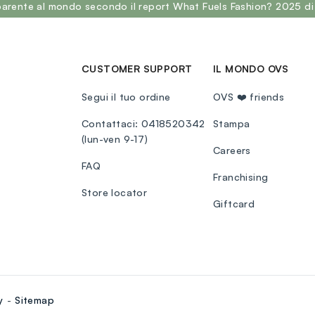
sparente al mondo secondo il report What Fuels Fashion? 2025 di
CUSTOMER SUPPORT
IL MONDO OVS
Segui il tuo ordine
OVS ❤️ friends
Contattaci: 0418520342
Stampa
(lun-ven 9-17)
Careers
FAQ
Franchising
Store locator
Giftcard
y
Sitemap