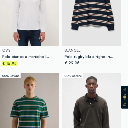
OVS
B.ANGEL
Polo bianca a maniche lunghe in puro cotone regular fit
Polo rugby blu a righe in puro cotone con colletto classico
€ 29,95
€ 16,95
100% Cotone
100% Cotone