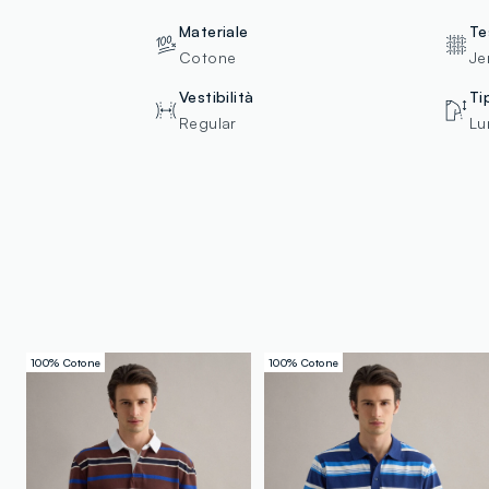
Materiale
Te
Cotone
Je
Vestibilità
Ti
Regular
Lu
100% Cotone
100% Cotone