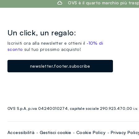
footer.ariatitle
OVS è il quarto marchio più tra
Un click, un regalo:
Iscriviti ora alla newsletter e ottieni il
-10% di
sconto
sul tuo prossimo acquisto!
newsletter.footer.subscribe
OVS S.p.A, p.iva 04240010274, capitale sociale 290.923.470,00 i.v.
Accessibilità
Gestisci cookie
Cookie Policy
Privacy Polic