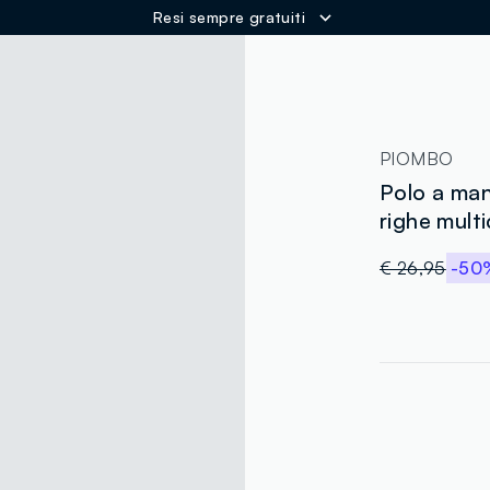
Resi sempre gratuiti
ER
PIOMBO
Polo a man
righe multi
€ 26,95
-50
label.color
:
single.size