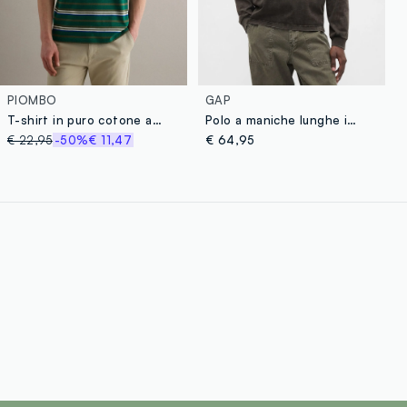
PIOMBO
GAP
T-shirt in puro cotone a righe multicolor regular fit
Polo a maniche lunghe in cotone
€ 22,95
-50%
€ 11,47
€ 64,95