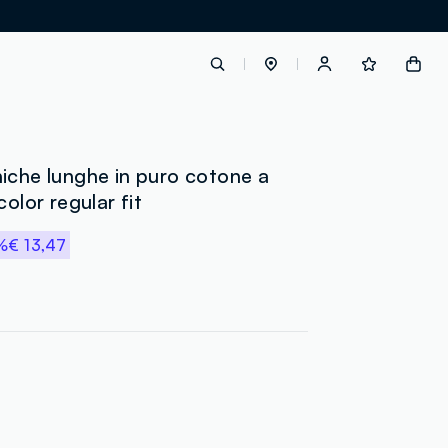
label.account.login
iche lunghe in puro cotone a
color regular fit
button.loginandregister
%
€ 13,47
button.order.tracking
loyalty.euro.points
loyalty.guest.message