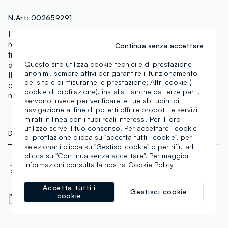
N.Art:
002659291
La polo a maniche corte bianca della linea Fagottino è
realizzata in puro cotone, garantendo morbidezza e
Continua senza accettare
traspirabilità per la pelle delle bimbe tra 9 e 36 mesi
Questo sito utilizza cookie tecnici e di prestazione
durante le giornate estive. Decorata con delicati motivi
anonimi, sempre attivi per garantire il funzionamento
floreali, offre uno stile fresco e giocoso. Dotata di
del sito e di misurarne le prestazione; Altri cookie (i
colletto classico, assicura comfort e libertà di
cookie di profilazione), installati anche da terze parti,
movimento.
servono invece per verificare le tue abitudini di
navigazione al fine di poterti offrire prodotti e servizi
mirati in linea con i tuoi reali interessi. Per il loro
utilizzo serve il tuo consenso. Per accettare i cookie
DETTAGLI TECNICI
MATERIALI E FILIERA
di profilazione clicca su "accetta tutti i cookie", per
selezionarli clicca su "Gestisci cookie" o per rifiutarli
clicca su "Continua senza accettare". Per maggiori
Materiale
Vestibilità
informazioni consulta la nostra
Cookie Policy
Cotone
Regular
Accetta tutti i
Gestisci cookie
Tipologia manica
cookie
Corta