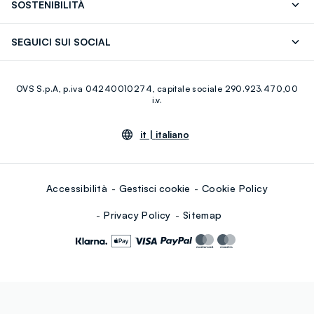
SOSTENIBILITÀ
Careers
Franchising
Scopri il nostro percorso
Cotone Italiano
SEGUICI SUI SOCIAL
Giftcard
Eco Valore
Raccolta abiti usati
Facebook
Instagram
RE-UP
OVS S.p.A, p.iva 04240010274, capitale sociale 290.923.470,00
Youtube
Linkedin
i.v.
it |
italiano
Accessibilità
Gestisci cookie
Cookie Policy
Privacy Policy
Sitemap