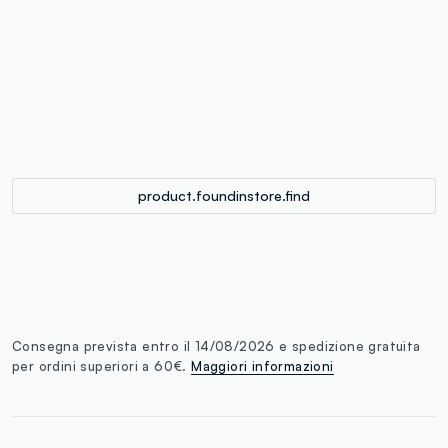
label.color
:
single.size
button.addtobag
product.foundinstore.find
Consegna prevista entro il 14/08/2026 e spedizione gratuita
per ordini superiori a 60€.
Maggiori informazioni