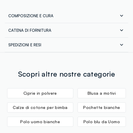
COMPOSIZIONE E CURA
CATENA DI FORNITURA
Composizione:
100% COTONE
Fornitore di prodotto finito
SPEDIZIONI E RESI
SKY COTEX INDIA PRIVATE LIMITE
Spedizione in tutta Italia gratuita per ordini superiori a
MADE IN INDIA
Temperatura massima 40°C - Procedura normale
€60. Restituisci gratuitamente i tuoi prodotti sia con il
corriere che in negozio: hai 30 giorni di tempo. Ritira i
tuoi prodotti in negozio, il servizio è sempre gratuito.
Scopri altre nostre categorie
Ciprie in polvere
Blusa a motivi
Calze di cotone per bimba
Pochette bianche
Polo uomo bianche
Polo blu da Uomo