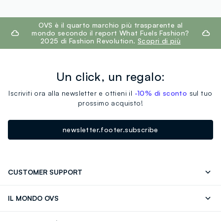
footer.ariatitle
OVS è il quarto marchio più trasparente al
mondo secondo il report What Fuels Fashion?
2025 di Fashion Revolution.
Scopri di più
Un click, un regalo:
Iscriviti ora alla newsletter e ottieni il
-10% di sconto
sul tuo
prossimo acquisto!
newsletter.footer.subscribe
CUSTOMER SUPPORT
Segui il tuo ordine
Contattaci: 0418520342 (lun-ven 9-
IL MONDO OVS
17)
OVS ❤️ friends
Stampa
FAQ
Store locator