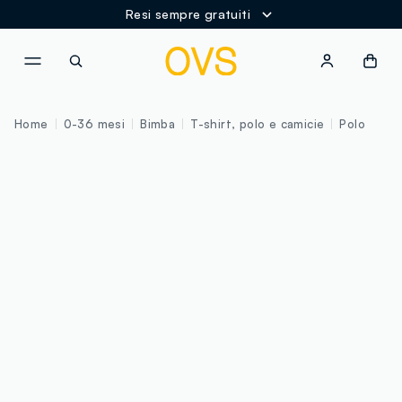
Resi sempre gratuiti
NAVIGATION.ARIA.GOTOMAINCONTENT
NAVIGATION.ARIA.GOTOFOOT
Home
0-36 mesi
Bimba
T-shirt, polo e camicie
Polo