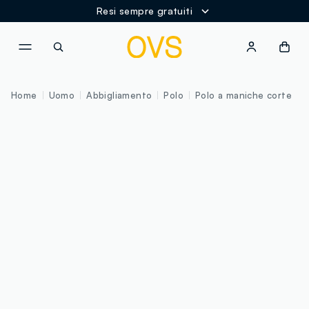
Resi sempre gratuiti
NAVIGATION.ARIA.GOTOMAINCONTENT
NAVIGATION.ARIA.GOTOFOOT
Home
Uomo
Abbigliamento
Polo
Polo a maniche corte