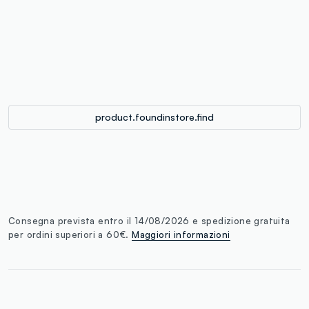
label.color
:
single.size
button.addtobag
product.foundinstore.find
Consegna prevista entro il 14/08/2026 e spedizione gratuita
per ordini superiori a 60€.
Maggiori informazioni