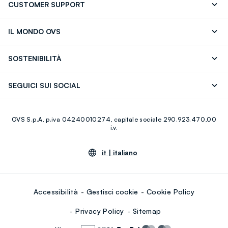
CUSTOMER SUPPORT
Segui il tuo ordine
Contattaci: 0418520342 (lun-ven 9-
IL MONDO OVS
17)
OVS ❤️ friends
Stampa
FAQ
Store locator
SOSTENIBILITÀ
Careers
Franchising
Scopri il nostro percorso
Cotone Italiano
SEGUICI SUI SOCIAL
Giftcard
Eco Valore
Raccolta abiti usati
Facebook
Instagram
RE-UP
OVS S.p.A, p.iva 04240010274, capitale sociale 290.923.470,00
Youtube
Linkedin
i.v.
it |
italiano
Accessibilità
Gestisci cookie
Cookie Policy
Privacy Policy
Sitemap