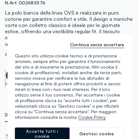
N.Art:
002683576
La polo bianca della linea OVS è realizzata in puro
cotone per garantire comfort e stile. Il design a maniche
corte con colletto classico è ideale per le giornate
estive, offrendo una vestibilità regular fit. Il tessuto
morbido e traspirante rende questo capo perfetto per
un look casual e raffinato.
Continua senza accettare
Il modello è alto 188 cm ed indossa una M
Questo sito utilizza cookie tecnici e di prestazione
anonimi, sempre attivi per garantire il funzionamento
del sito e di misurarne le prestazione; Altri cookie (i
cookie di profilazione), installati anche da terze parti,
OEKO-TEX class I
servono invece per verificare le tue abitudini di
CENTROCOT:
0906991.O
Scopri di più
navigazione al fine di poterti offrire prodotti e servizi
mirati in linea con i tuoi reali interessi. Per il loro
utilizzo serve il tuo consenso. Per accettare i cookie
di profilazione clicca su "accetta tutti i cookie", per
selezionarli clicca su "Gestisci cookie" o per rifiutarli
clicca su "Continua senza accettare". Per maggiori
DETTAGLI TECNICI
MATERIALI E FILIERA
informazioni consulta la nostra
Cookie Policy
Accetta tutti i
Materiale
Tessuto
Gestisci cookie
cookie