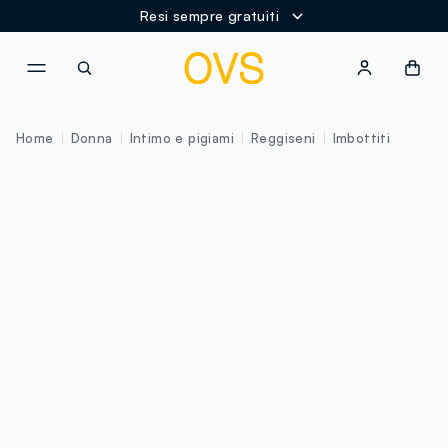
Resi sempre gratuiti
NAVIGATION.ARIA.GOTOMAINCONTENT
NAVIGATION.ARIA.GOTOFOOT
Home
Donna
Intimo e pigiami
Reggiseni
Imbottiti