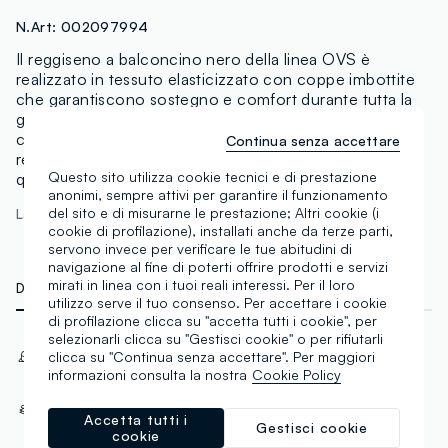
N.Art:
002097994
Il reggiseno a balconcino nero della linea OVS è
realizzato in tessuto elasticizzato con coppe imbottite
che garantiscono sostegno e comfort durante tutta la
giornata. Le spalline regolabili e la chiusura posteriore
con ganci assicurano una vestibilità personalizzata,
Continua senza accettare
rendendolo un capo essenziale e versatile per l’intimo
Questo sito utilizza cookie tecnici e di prestazione
quotidiano.
anonimi, sempre attivi per garantire il funzionamento
del sito e di misurarne le prestazione; Altri cookie (i
La modella è alta 180 cm ed indossa una 2B
cookie di profilazione), installati anche da terze parti,
servono invece per verificare le tue abitudini di
navigazione al fine di poterti offrire prodotti e servizi
mirati in linea con i tuoi reali interessi. Per il loro
DETTAGLI TECNICI
MATERIALI E FILIERA
utilizzo serve il tuo consenso. Per accettare i cookie
di profilazione clicca su "accetta tutti i cookie", per
selezionarli clicca su "Gestisci cookie" o per rifiutarli
Modello
Materiale
clicca su "Continua senza accettare". Per maggiori
Reggiseno con ferretto
Nylon
informazioni consulta la nostra
Cookie Policy
Imbottito
Accetta tutti i
Gestisci cookie
cookie