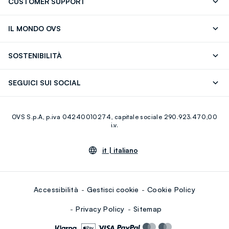
CUSTOMER SUPPORT
Segui il tuo ordine
Contattaci: 0418520342 (lun-ven 9-
IL MONDO OVS
17)
OVS ❤️ friends
Stampa
FAQ
Store locator
SOSTENIBILITÀ
Careers
Franchising
Scopri il nostro percorso
Cotone Italiano
SEGUICI SUI SOCIAL
Giftcard
Eco Valore
Raccolta abiti usati
Facebook
Instagram
RE-UP
OVS S.p.A, p.iva 04240010274, capitale sociale 290.923.470,00
Youtube
Linkedin
i.v.
it |
italiano
Accessibilità
Gestisci cookie
Cookie Policy
Privacy Policy
Sitemap