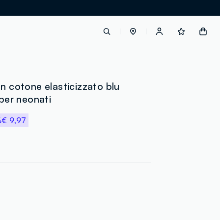
label.account.login
in cotone elasticizzato blu
 per neonati
button.loginandregister
%
€ 9,97
button.order.tracking
loyalty.euro.points
loyalty.guest.message