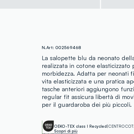
N.Art:
002569468
La salopette blu da neonato della
realizzata in cotone elasticizzato
morbidezza. Adatta per neonati f
vita elasticizzata e una pratica a
tasche anteriori aggiungono funzi
regular fit assicura libertà di m
per il guardaroba dei più piccoli.
OEKO-TEX class I Recycled
CENTROCOT
Scopri di più