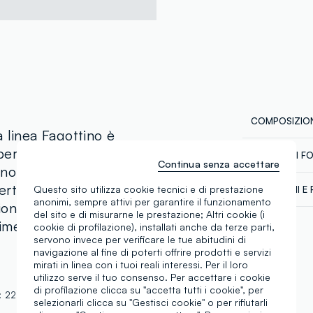
COMPOSIZION
 linea Fagottino è
 per garantire comfort e
CATENA DI F
Composizion
Continua senza accettare
ino a 36 mesi, offre una
Fornitore di 
53% COTONE
pertura con bottoni. Le
Questo sito utilizza cookie tecnici e di prestazione
SPEDIZIONI E 
NEXTGEN STY
anonimi, sempre attivi per garantire il funzionamento
onalità, mentre il design
Spedizione in
del sito e di misurarne le prestazione; Altri cookie (i
MADE IN BA
ovimento. Un capo ideale
€60. Restitui
cookie di profilazione), installati anche da terze parti,
corriere che 
Temperatura
servono invece per verificare le tue abitudini di
tuoi prodotti
navigazione al fine di poterti offrire prodotti e servizi
mirati in linea con i tuoi reali interessi. Per il loro
utilizzo serve il tuo consenso. Per accettare i cookie
di profilazione clicca su "accetta tutti i cookie", per
:
22CX00066
selezionarli clicca su "Gestisci cookie" o per rifiutarli