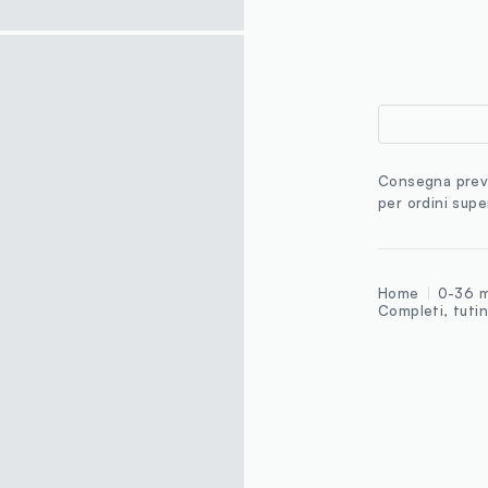
Consegna previ
per ordini supe
Home
0-36 m
Completi, tutin