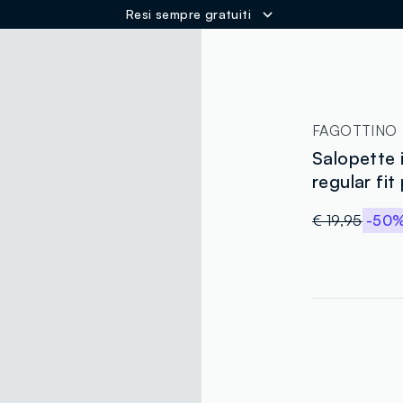
Resi sempre gratuiti
ER
FAGOTTINO
Salopette 
regular fit
€ 19,95
-50
label.color
:
single.size