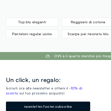
Top blu eleganti
Reggiseni di cotone
Pantaloni regular uomo
Scarpe per neonato blu
footer.ariatitle
OVS è il quarto marchio più tra
Un click, un regalo:
Iscriviti ora alla newsletter e ottieni il
-10% di
sconto
sul tuo prossimo acquisto!
newsletter.footer.subscribe