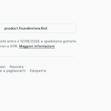
loyalty.guest.discoverpagelink
product.foundinstore.find
sta entro il 12/08/2026 e spedizione gratuita
riori a 60€.
Maggiori informazioni
esi
Neonata
e e pagliaccetti
Salopette