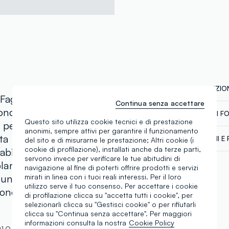
COMPOSIZION
a Fagottino è composto
Continua senza accettare
ncini rosa, entrambi
CATENA DI F
Composizion
Questo sito utilizza cookie tecnici e di prestazione
 per garantire
Fornitore di 
anonimi, sempre attivi per garantire il funzionamento
TOP: 100%
tta presenta maniche
SPEDIZIONI E 
del sito e di misurarne le prestazione; Altri cookie (i
ALIB COMPOS
cookie di profilazione), installati anche da terze parti,
bili applicazioni di
Spedizione in
servono invece per verificare le tue abitudini di
MADE IN BA
volant aggiungono un
€60. Restitui
navigazione al fine di poterti offrire prodotti e servizi
corriere che 
Temperatura
una vestibilità
mirati in linea con i tuoi reali interessi. Per il loro
tuoi prodotti
utilizzo serve il tuo consenso. Per accettare i cookie
ione estiva.
di profilazione clicca su "accetta tutti i cookie", per
selezionarli clicca su "Gestisci cookie" o per rifiutarli
clicca su "Continua senza accettare". Per maggiori
informazioni consulta la nostra
Cookie Policy
1.O