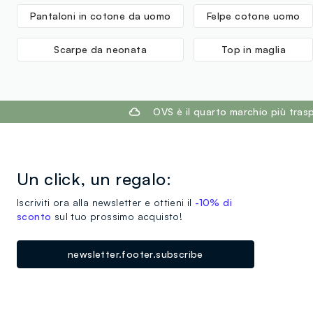
Pantaloni in cotone da uomo
Felpe cotone uomo
Scarpe da neonata
Top in maglia
footer.ariatitle
OVS è il quarto marchio più tra
Un click, un regalo:
Iscriviti ora alla newsletter e ottieni il
-10% di
sconto
sul tuo prossimo acquisto!
newsletter.footer.subscribe