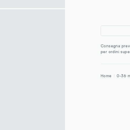
Consegna previ
per ordini supe
Home
0-36 m