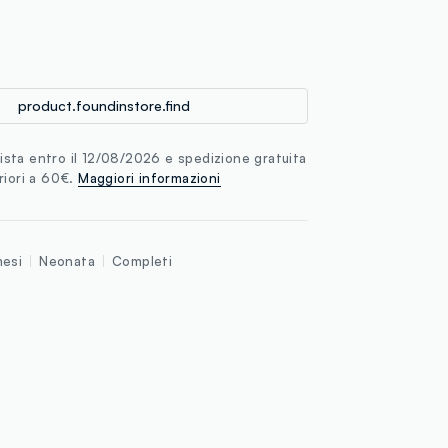
loyalty.guest.discoverpagelink
product.foundinstore.find
sta entro il 12/08/2026 e spedizione gratuita
riori a 60€.
Maggiori informazioni
esi
Neonata
Completi