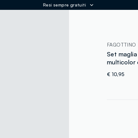
Resi sempre gratuiti
ER
FAGOTTINO
Set maglia
multicolor
€ 10,95
label.color
:
single.size