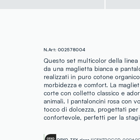
N.Art:
002578004
Questo set multicolor della line
da una maglietta bianca e pantalo
realizzati in puro cotone organico
morbidezza e comfort. La maglie
corte con colletto classico e adora
animali. I pantaloncini rosa con 
tocco di dolcezza, progettati per 
confortevole, perfetti per la stag
OEKO-TEX class I
CENTROCOT:
090699