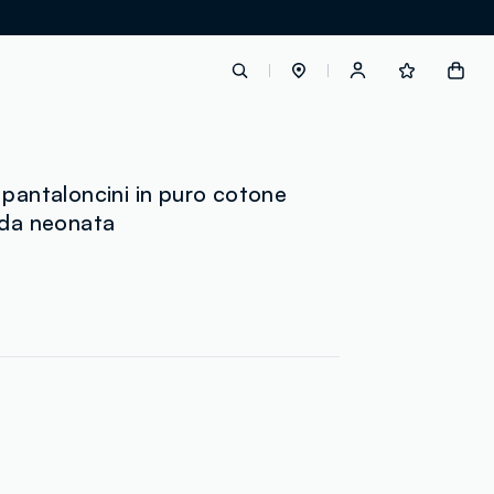
label.account.login
 pantaloncini in puro cotone
 da neonata
button.loginandregister
button.order.tracking
loyalty.euro.points
loyalty.guest.message