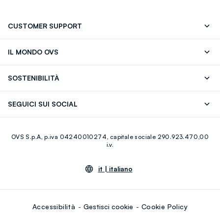
CUSTOMER SUPPORT
Segui il tuo ordine
Contattaci: 0418520342 (lun-ven 9-
IL MONDO OVS
17)
OVS ❤️ friends
Stampa
FAQ
Store locator
SOSTENIBILITÀ
Careers
Franchising
Scopri il nostro percorso
Cotone Italiano
SEGUICI SUI SOCIAL
Giftcard
Eco Valore
Raccolta abiti usati
Facebook
Instagram
RE-UP
OVS S.p.A, p.iva 04240010274, capitale sociale 290.923.470,00
Youtube
Linkedin
i.v.
it |
italiano
Accessibilità
Gestisci cookie
Cookie Policy