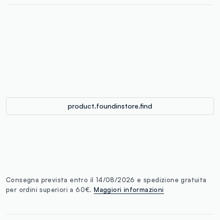
label.color
:
single.size
button.addtobag
product.foundinstore.find
Consegna prevista entro il 14/08/2026 e spedizione gratuita
per ordini superiori a 60€.
Maggiori informazioni