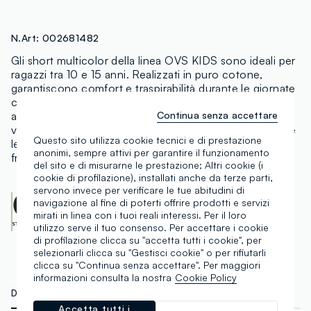
N.Art:
002681482
Gli short multicolor della linea OVS KIDS sono ideali per
ragazzi tra 10 e 15 anni. Realizzati in puro cotone,
garantiscono comfort e traspirabilità durante le giornate
calde. Il design vivace stampato aggiunge un tocco di
Continua senza accettare
allegria al guardaroba. La vita elasticizzata assicura una
vestibilità regular, accompagnando chi li indossa in tutte
Questo sito utilizza cookie tecnici e di prestazione
le loro attività estive. Scegli questi short per un look
anonimi, sempre attivi per garantire il funzionamento
fresco e funzionale.
del sito e di misurarne le prestazione; Altri cookie (i
cookie di profilazione), installati anche da terze parti,
servono invece per verificare le tue abitudini di
OEKO-TEX class I
navigazione al fine di poterti offrire prodotti e servizi
CENTROCOT:
0906991.O
mirati in linea con i tuoi reali interessi. Per il loro
Scopri di più
utilizzo serve il tuo consenso. Per accettare i cookie
di profilazione clicca su "accetta tutti i cookie", per
selezionarli clicca su "Gestisci cookie" o per rifiutarli
clicca su "Continua senza accettare". Per maggiori
informazioni consulta la nostra
Cookie Policy
DETTAGLI TECNICI
MATERIALI E FILIERA
Accetta tutti i