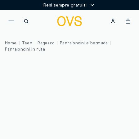
Resi sempre gratuiti
NAVIGATION.ARIA.GOTOMAINCONTENT
NAVIGATION.ARIA.GOTOFOOT
Home
Teen
Ragazzo
Pantaloncini e bermuda
Pantaloncini in tuta