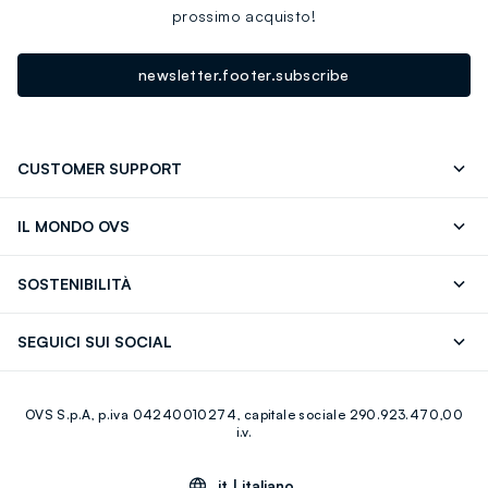
prossimo acquisto!
newsletter.footer.subscribe
CUSTOMER SUPPORT
Segui il tuo ordine
Contattaci: 0418520342 (lun-ven 9-
IL MONDO OVS
17)
OVS ❤️ friends
Stampa
FAQ
Store locator
SOSTENIBILITÀ
Careers
Franchising
Scopri il nostro percorso
Cotone Italiano
SEGUICI SUI SOCIAL
Giftcard
Eco Valore
Raccolta abiti usati
Facebook
Instagram
RE-UP
OVS S.p.A, p.iva 04240010274, capitale sociale 290.923.470,00
Youtube
Linkedin
i.v.
it |
italiano