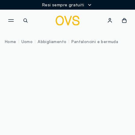
Resi sempre gratuiti
NAVIGATION.ARIA.GOTOMAINCONTENT
NAVIGATION.ARIA.GOTOFOOT
Home
Uomo
Abbigliamento
Pantaloncini e bermuda