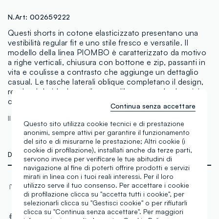
N.Art:
002659222
Questi shorts in cotone elasticizzato presentano una
vestibilità regular fit e uno stile fresco e versatile. Il
modello della linea PIOMBO è caratterizzato da motivo
a righe verticali, chiusura con bottone e zip, passanti in
vita e coulisse a contrasto che aggiunge un dettaglio
casual. Le tasche laterali oblique completano il design,
rendendolo ideale per il tempo libero e per look estivi
curati ma rilassati.
Continua senza accettare
Il modello è alto 189 cm ed indossa una 48
Questo sito utilizza cookie tecnici e di prestazione
anonimi, sempre attivi per garantire il funzionamento
del sito e di misurarne le prestazione; Altri cookie (i
cookie di profilazione), installati anche da terze parti,
DETTAGLI TECNICI
servono invece per verificare le tue abitudini di
navigazione al fine di poterti offrire prodotti e servizi
mirati in linea con i tuoi reali interessi. Per il loro
Materiale
Vestibilità
utilizzo serve il tuo consenso. Per accettare i cookie
di profilazione clicca su "accetta tutti i cookie", per
Cotone
Regular
selezionarli clicca su "Gestisci cookie" o per rifiutarli
clicca su "Continua senza accettare". Per maggiori
Tasca posteriore
Tasca anteriore