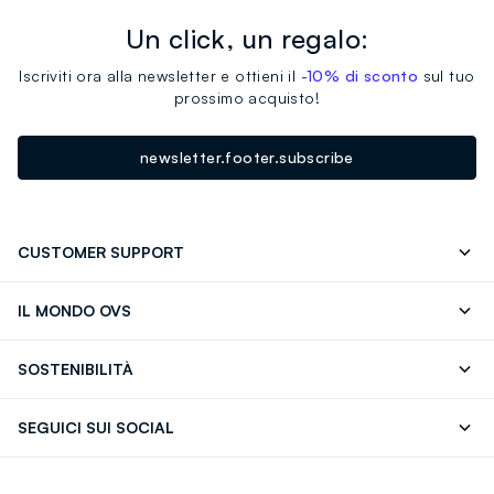
Un click, un regalo:
Iscriviti ora alla newsletter e ottieni il
-10% di sconto
sul tuo
prossimo acquisto!
newsletter.footer.subscribe
CUSTOMER SUPPORT
Segui il tuo ordine
Contattaci: 0418520342 (lun-ven 9-
IL MONDO OVS
17)
OVS ❤️ friends
Stampa
FAQ
Store locator
SOSTENIBILITÀ
Careers
Franchising
Scopri il nostro percorso
Cotone Italiano
SEGUICI SUI SOCIAL
Giftcard
Eco Valore
Raccolta abiti usati
Facebook
Instagram
RE-UP