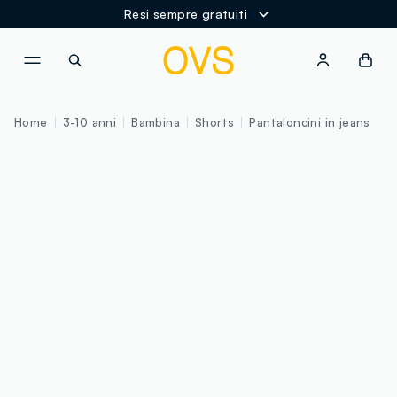
Resi sempre gratuiti
NAVIGATION.ARIA.GOTOMAINCONTENT
NAVIGATION.ARIA.GOTOFOOT
Home
3-10 anni
Bambina
Shorts
Pantaloncini in jeans