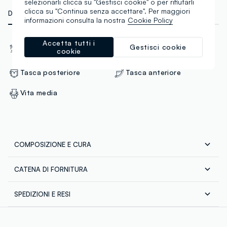
selezionarli clicca su "Gestisci cookie" o per rifiutarli
clicca su "Continua senza accettare". Per maggiori
DETTAGLI TECNICI
MATERIALI E FILIERA
informazioni consulta la nostra
Cookie Policy
Materiale
Vestibilità
Accetta tutti i
Gestisci cookie
cookie
Cotone
Regular
Tasca posteriore
Tasca anteriore
Vita media
COMPOSIZIONE E CURA
CATENA DI FORNITURA
Composizione:
100% COTONE
Fornitore di prodotto finito
SPEDIZIONI E RESI
CUTTING EDGE INDUSTRIES LTD (C
Spedizione in tutta Italia gratuita per ordini superiori a
MADE IN BANGLADESH
Temperatura massima 40°C - Procedura molto delicata
€60. Restituisci gratuitamente i tuoi prodotti sia con il