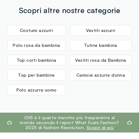
corriere che in negozio: hai 30 giorni di tempo. Ritira i
tuoi prodotti in negozio, il servizio è sempre gratuito.
Scopri altre nostre categorie
Costumi azzurri
Vestiti azzurri
Polo rosa da bambina
Tutine bambina
Top corti bambina
Vestiti rosa da Bambina
Top per bambine
Camicie azzurre donna
Polo azzurra uomo
footer.ariatitle
OVS è il quarto marchio più trasparente al
mondo secondo il report What Fuels Fashion?
2025 di Fashion Revolution.
Scopri di più