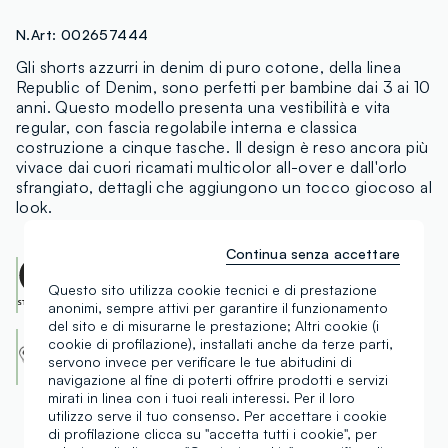
N.Art:
002657444
Gli shorts azzurri in denim di puro cotone, della linea
Republic of Denim, sono perfetti per bambine dai 3 ai 10
anni. Questo modello presenta una vestibilità e vita
regular, con fascia regolabile interna e classica
costruzione a cinque tasche. Il design è reso ancora più
vivace dai cuori ricamati multicolor all-over e dall'orlo
sfrangiato, dettagli che aggiungono un tocco giocoso al
look.
Continua senza accettare
OEKO-TEX class I
CENTROCOT:
0906991.O
Questo sito utilizza cookie tecnici e di prestazione
Scopri di più
anonimi, sempre attivi per garantire il funzionamento
del sito e di misurarne le prestazione; Altri cookie (i
Cotton Made in Africa
cookie di profilazione), installati anche da terze parti,
An initiative of the Aid by Trade Foundation
servono invece per verificare le tue abitudini di
Scopri di più
navigazione al fine di poterti offrire prodotti e servizi
mirati in linea con i tuoi reali interessi. Per il loro
utilizzo serve il tuo consenso. Per accettare i cookie
di profilazione clicca su "accetta tutti i cookie", per