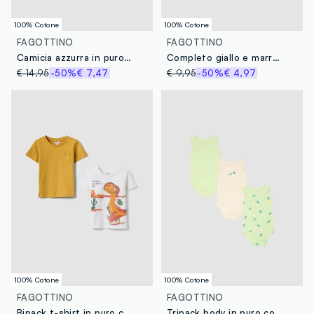
100% Cotone
100% Cotone
FAGOTTINO
FAGOTTINO
Camicia azzurra in puro cotone con stampa tropicale
Completo giallo e marrone in puro cotone con top e shorts per bimbo regular fit
€ 14,95
-50%
€ 7,47
€ 9,95
-50%
€ 4,97
100% Cotone
100% Cotone
FAGOTTINO
FAGOTTINO
Bipack t-shirt in puro cotone multicolor da bimbo regular fit
Tripack body in puro cotone multicolor da neonato con formiche