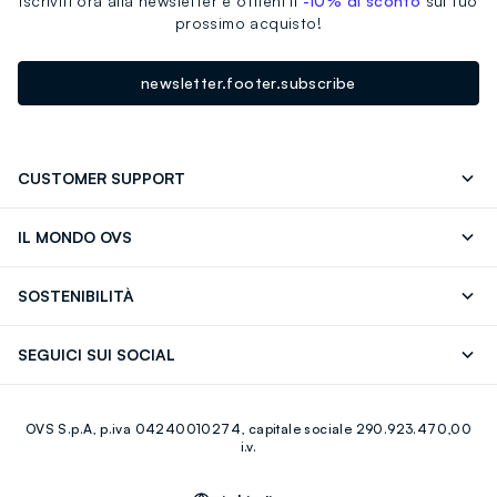
Iscriviti ora alla newsletter e ottieni il
-10% di sconto
sul tuo
prossimo acquisto!
newsletter.footer.subscribe
CUSTOMER SUPPORT
Segui il tuo ordine
Contattaci: 0418520342 (lun-ven 9-
IL MONDO OVS
17)
OVS ❤️ friends
Stampa
FAQ
Store locator
SOSTENIBILITÀ
Careers
Franchising
Scopri il nostro percorso
Cotone Italiano
SEGUICI SUI SOCIAL
Giftcard
Eco Valore
Raccolta abiti usati
Facebook
Instagram
RE-UP
OVS S.p.A, p.iva 04240010274, capitale sociale 290.923.470,00
Youtube
Linkedin
i.v.