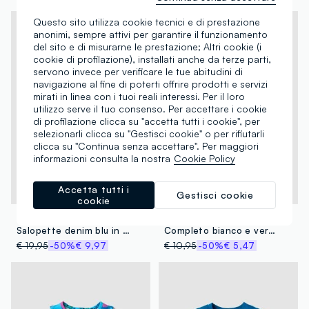
Questo sito utilizza cookie tecnici e di prestazione
anonimi, sempre attivi per garantire il funzionamento
del sito e di misurarne le prestazione; Altri cookie (i
cookie di profilazione), installati anche da terze parti,
servono invece per verificare le tue abitudini di
navigazione al fine di poterti offrire prodotti e servizi
mirati in linea con i tuoi reali interessi. Per il loro
utilizzo serve il tuo consenso. Per accettare i cookie
di profilazione clicca su "accetta tutti i cookie", per
selezionarli clicca su "Gestisci cookie" o per rifiutarli
clicca su "Continua senza accettare". Per maggiori
informazioni consulta la nostra
Cookie Policy
Accetta tutti i
Gestisci cookie
100% Cotone
cookie
FAGOTTINO
FAGOTTINO
Salopette denim blu in misto cotone regular fit da bimbo con ricamo
Completo bianco e verde in puro cotone per bimbo regular fit
€ 19,95
-50%
€ 9,97
€ 10,95
-50%
€ 5,47