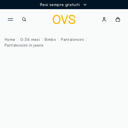
Resi sempre gratuiti
NAVIGATION.ARIA.GOTOMAINCONTENT
NAVIGATION.ARIA.GOTOFOOT
Home
0-36 mesi
Bimbo
Pantaloncini
Pantaloncini in jeans