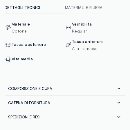
DETTAGLI TECNICI
MATERIALI E FILIERA
Materiale
Vestibilità
Cotone
Regular
Tasca anteriore
Tasca posteriore
Alla francese
Vita media
COMPOSIZIONE E CURA
CATENA DI FORNITURA
Composizione:
100% COTONE
Fornitore di prodotto finito
SPEDIZIONI E RESI
DESIGNER FASHION LTD.
Spedizione in tutta Italia gratuita per ordini superiori a
MADE IN BANGLADESH