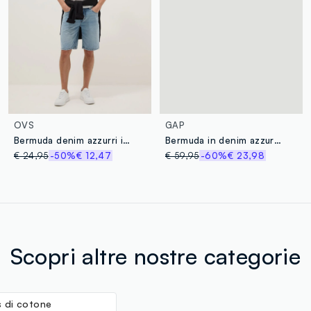
OVS
GAP
Bermuda denim azzurri in puro cotone regular fit
Bermuda in denim azzurro
€ 24,95
-50%
€ 12,47
€ 59,95
-60%
€ 23,98
Scopri altre nostre categorie
 di cotone