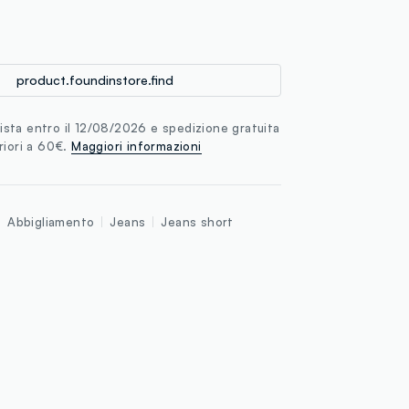
loyalty.guest.discoverpagelink
product.foundinstore.find
sta entro il 12/08/2026 e spedizione gratuita
riori a 60€.
Maggiori informazioni
Abbigliamento
Jeans
Jeans short