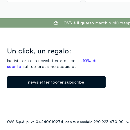
footer.ariatitle
OVS è il quarto marchio più tra
Un click, un regalo:
Iscriviti ora alla newsletter e ottieni il
-10% di
sconto
sul tuo prossimo acquisto!
newsletter.footer.subscribe
OVS S.p.A, p.iva 04240010274, capitale sociale 290.923.470,00 i.v.