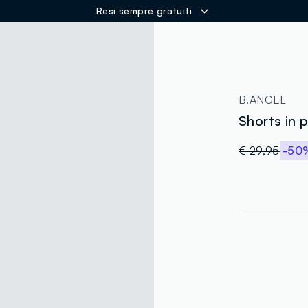
Resi sempre gratuiti
ER
B.ANGEL
Shorts in 
€ 29,95
-50
label.color
:
single.size