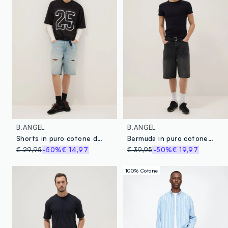
B.ANGEL
B.ANGEL
Shorts in puro cotone denim azzurro skater fit con strappi
Bermuda in puro cotone denim neri skater fit
€ 29,95
-50%
€ 14,97
€ 39,95
-50%
€ 19,97
100% Cotone