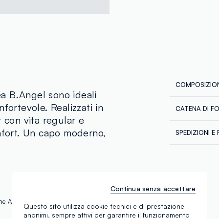
COMPOSIZION
nea B.Angel sono ideali
fortevole. Realizzati in
CATENA DI F
Composizion
r con vita regular e
Fornitore di 
TESSUTO PR
omfort. Un capo moderno,
SPEDIZIONI E 
POLIESTERE
KASSIM PVT 
Spedizione in
MADE IN BA
€60. Restitui
corriere che 
tuoi prodotti
Temperatura
Continua senza accettare
 the Aid by Trade Foundation
Questo sito utilizza cookie tecnici e di prestazione
anonimi, sempre attivi per garantire il funzionamento