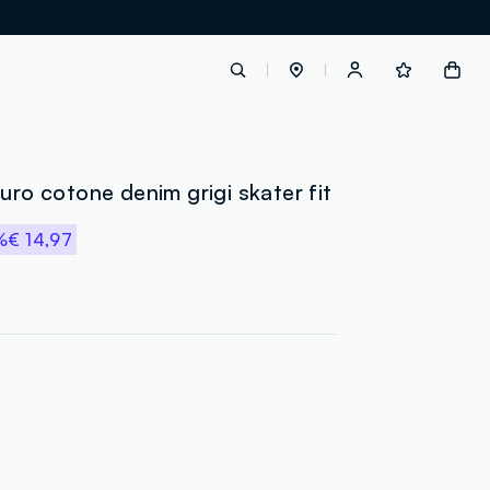
label.account.login
puro cotone denim grigi skater fit
%
€ 14,97
button.loginandregister
button.order.tracking
loyalty.euro.points
loyalty.guest.message