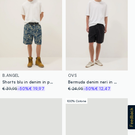
B.ANGEL
OVS
Shorts blu in denim in puro cotone skater fit
Bermuda denim neri in misto cotone baggy fit
€ 39,95
-50%
€ 19,97
€ 24,95
-50%
€ 12,47
100% Cotone