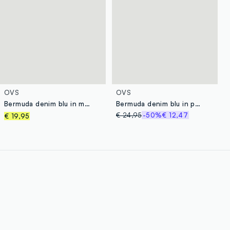
OVS
OVS
Bermuda denim blu in misto cotone regular fit
Bermuda denim blu in puro cotone regular fit
€ 24,95
-50%
€ 12,47
€ 19,95