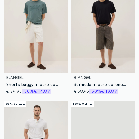
B.ANGEL
B.ANGEL
Shorts baggy in puro cotone bianco
Bermuda in puro cotone denim marrone skater fit
€ 29,95
-50%
€ 14,97
€ 39,95
-50%
€ 19,97
100% Cotone
100% Cotone