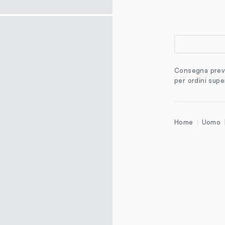
Consegna previ
per ordini supe
Home
Uomo