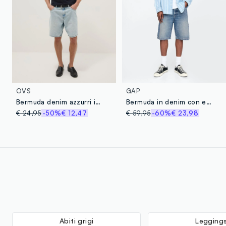
OVS
GAP
Bermuda denim azzurri in misto cotone baggy fit
Bermuda in denim con effetto slavato
€ 24,95
-50%
€ 12,47
€ 59,95
-60%
€ 23,98
Abiti grigi
Leggings