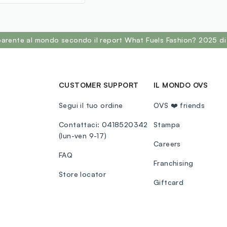
sparente al mondo secondo il report What Fuels Fashion? 2025 di
CUSTOMER SUPPORT
IL MONDO OVS
Segui il tuo ordine
OVS ❤️ friends
Contattaci: 0418520342
Stampa
(lun-ven 9-17)
Careers
FAQ
Franchising
Store locator
Giftcard