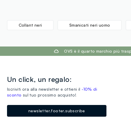
Collant neri
Smanicati neri uomo
footer.ariatitle
OVS è il quarto marchio più tra
Un click, un regalo:
Iscriviti ora alla newsletter e ottieni il
-10% di
sconto
sul tuo prossimo acquisto!
newsletter.footer.subscribe