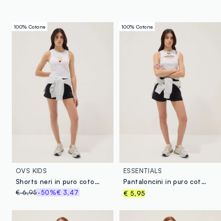
100% Cotone
100% Cotone
OVS KIDS
ESSENTIALS
Shorts neri in puro cotone da ragazza con vita elasticizzata
Pantaloncini in puro cotone nero da ragazza regular fit
€ 6,95
-50%
€ 3,47
€ 5,95