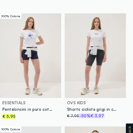
100% Cotone
ESSENTIALS
OVS KIDS
Pantaloncini in puro cotone blu da ragazza regular fit
Shorts ciclista grigi in cotone elasticizzato
€ 7,95
-50%
€ 3,97
€ 5,95
100% Cotone