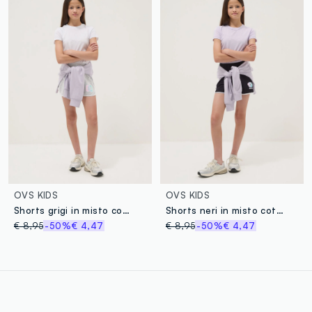
OVS KIDS
OVS KIDS
Shorts grigi in misto cotone con vita elasticizzata per ragazza comfort fit
Shorts neri in misto cotone con vita elastica
€ 8,95
-50%
€ 4,47
€ 8,95
-50%
€ 4,47