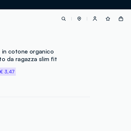
label.account.login
i in cotone organico
to da ragazza slim fit
button.loginandregister
€ 3,47
button.order.tracking
loyalty.euro.points
loyalty.guest.message