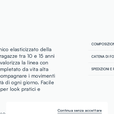
COMPOSIZION
ico elasticizzato della
agazze tra 10 e 15 anni
CATENA DI F
Composizion
valorizza la linea con
Fornitore di 
mpletato da vita alta
SPEDIZIONI E 
KPR SUGAR 
accompagnare i movimenti
Spedizione in
MADE IN IND
Temperatura
tà di ogni giorno. Facile
€60. Restitui
corriere che 
per look pratici e
tuoi prodotti
Continua senza accettare
1.O