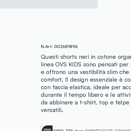
N.Art:
002681896
Questi shorts neri in cotone organ
linea OVS KIDS sono pensati per r
e offrono una vestibilità slim che 
comfort. Il design essenziale è co
con fascia elastica, ideale per 
durante il tempo libero e le attivi
da abbinare a t-shirt, top e felpe 
versatili.
OEKO-TEX class I
CENTROCOT:
090699