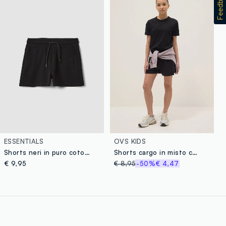
ESSENTIALS
OVS KIDS
Shorts neri in puro cotone organico da ragazza con vita elasticizzata
Shorts cargo in misto cotone neri da ragazza relaxed fit
€ 9,95
€ 8,95
-50%
€ 4,47