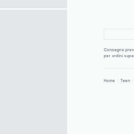
Consegna previ
per ordini supe
Home
Teen