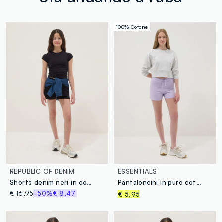
100% Cotone
REPUBLIC OF DENIM
ESSENTIALS
Shorts denim neri in cotone elasticizzato da ragazza slim fit
Pantaloncini in puro cotone viola da ragazza regular fit
€ 16,95
-50%
€ 8,47
€ 5,95