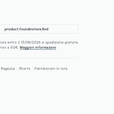
loyalty.guest.discoverpagelink
product.foundinstore.find
sta entro il 13/08/2026 e spedizione gratuita
riori a 60€.
Maggiori informazioni
Ragazza
Shorts
Pantaloncini in tuta