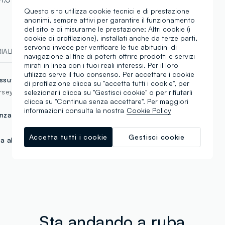
Questo sito utilizza cookie tecnici e di prestazione
anonimi, sempre attivi per garantire il funzionamento
del sito e di misurarne le prestazione; Altri cookie (i
cookie di profilazione), installati anche da terze parti,
servono invece per verificare le tue abitudini di
ALI E FILIERA
navigazione al fine di poterti offrire prodotti e servizi
mirati in linea con i tuoi reali interessi. Per il loro
utilizzo serve il tuo consenso. Per accettare i cookie
ssuto
di profilazione clicca su "accetta tutti i cookie", per
rsey
selezionarli clicca su "Gestisci cookie" o per rifiutarli
clicca su "Continua senza accettare". Per maggiori
informazioni consulta la nostra
Cookie Policy
nza tasca posteriore
Accetta tutti i cookie
Gestisci cookie
ta alta
Sta andando a ruba