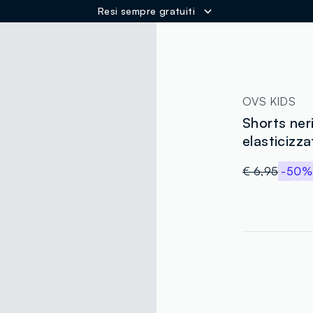
Resi sempre gratuiti
ER
OVS KIDS
Shorts ner
elasticizza
€ 6,95
-50%
label.color
:
single.size