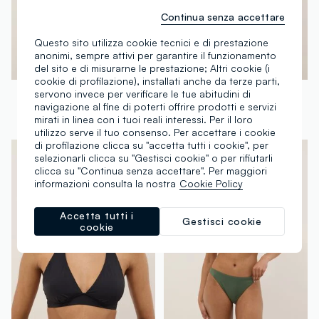
Continua senza accettare
Questo sito utilizza cookie tecnici e di prestazione
anonimi, sempre attivi per garantire il funzionamento
del sito e di misurarne le prestazione; Altri cookie (i
cookie di profilazione), installati anche da terze parti,
OVS
OVS
servono invece per verificare le tue abitudini di
navigazione al fine di poterti offrire prodotti e servizi
Slip bikini alla brasiliana elasticizzati bianchi
Top bikini elasticizzato verde a triangolo
mirati in linea con i tuoi reali interessi. Per il loro
€ 12,95
-23%
€ 10,00
€ 15,95
-25%
€ 12,00
utilizzo serve il tuo consenso. Per accettare i cookie
di profilazione clicca su "accetta tutti i cookie", per
selezionarli clicca su "Gestisci cookie" o per rifiutarli
clicca su "Continua senza accettare". Per maggiori
informazioni consulta la nostra
Cookie Policy
Accetta tutti i
Gestisci cookie
cookie