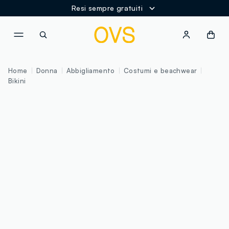
Resi sempre gratuiti
NAVIGATION.ARIA.GOTOMAINCONTENT
NAVIGATION.ARIA.GOTOFOOT
Home
Donna
Abbigliamento
Costumi e beachwear
Bikini