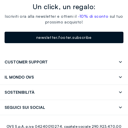
Un click, un regalo:
Iscriviti ora alla newsletter e ottieni il
-10% di sconto
sul tuo
prossimo acquisto!
newsletter.footer.subscribe
CUSTOMER SUPPORT
Segui il tuo ordine
Contattaci: 0418520342 (lun-ven 9-
IL MONDO OVS
17)
OVS ❤️ friends
Stampa
FAQ
Store locator
SOSTENIBILITÀ
Careers
Franchising
Scopri il nostro percorso
Cotone Italiano
SEGUICI SUI SOCIAL
Giftcard
Eco Valore
Raccolta abiti usati
Facebook
Instagram
RE-UP
OVS S.p.A, p.iva 04240010274, capitale sociale 290.923.470,00
Youtube
Linkedin