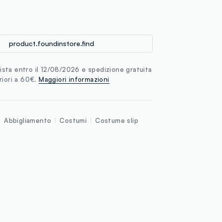
loyalty.guest.discoverpagelink
product.foundinstore.find
sta entro il 12/08/2026 e spedizione gratuita
riori a 60€.
Maggiori informazioni
Abbigliamento
Costumi
Costume slip