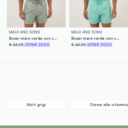
MAUI AND SONS
MAUI AND SONS
Boxer mare verde con vita elasticizzata e coulisse
Boxer mare verde con vita elasticizzata e coulisse
€ 24,95
-20%
€ 20,00
€ 24,95
-20%
€ 20,00
Abiti grigi
Crema alla vitamina
footer.ariatitle