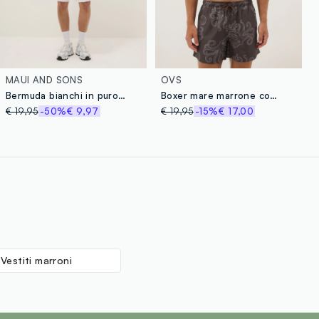
MAUI AND SONS
OVS
Bermuda bianchi in puro cotone con vita elasticizzata
Boxer mare marrone con stampa all over
€ 19,95
-50%
€ 9,97
€ 19,95
-15%
€ 17,00
Vestiti marroni