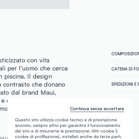
COMPOSIZION
sticizzato con vita
eali per l'uomo che cerca
CATENA DI F
Composizion
n piscina. Il design
Fornitore di 
i a contrasto che donano
SPEDIZIONI E 
QICAIHU GA
zato dal brand Maui,
Spedizione in
MADE IN CH
 e confortevole,
€60. Restitui
corriere che 
 movimento in acqua.
Continua senza accettare
tuoi prodotti
Questo sito utilizza cookie tecnici e di prestazione
anonimi, sempre attivi per garantire il funzionamento
del sito e di misurarne le prestazione; Altri cookie (i
cookie di profilazione), installati anche da terze parti,
ALI E FILIERA