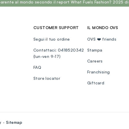
sparente al mondo secondo il report What Fuels Fashion? 2025 di
CUSTOMER SUPPORT
IL MONDO OVS
Segui il tuo ordine
OVS ❤️ friends
Contattaci: 0418520342
Stampa
(lun-ven 9-17)
Careers
FAQ
Franchising
Store locator
Giftcard
y
Sitemap