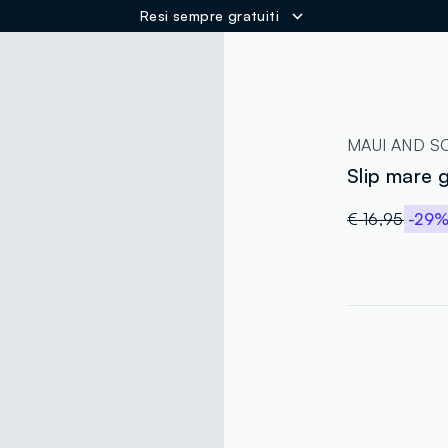
Resi sempre gratuiti
ER
MAUI AND S
Slip mare g
€ 16,95
-29
label.color
:
single.size