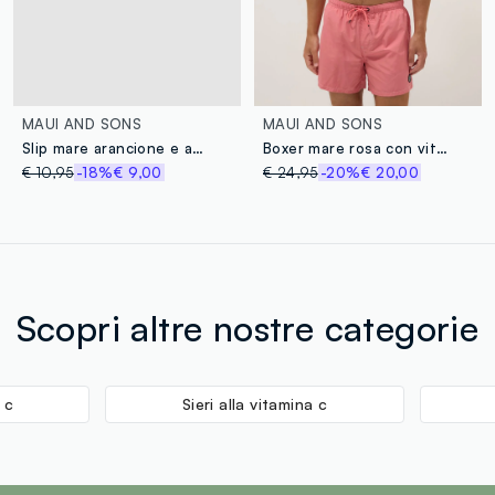
MAUI AND SONS
MAUI AND SONS
Slip mare arancione e azzurro in tessuto elasticizzato da bambino
Boxer mare rosa con vita elasticizzata e coulisse
€ 10,95
-18%
€ 9,00
€ 24,95
-20%
€ 20,00
Scopri altre nostre categorie
 c
Sieri alla vitamina c