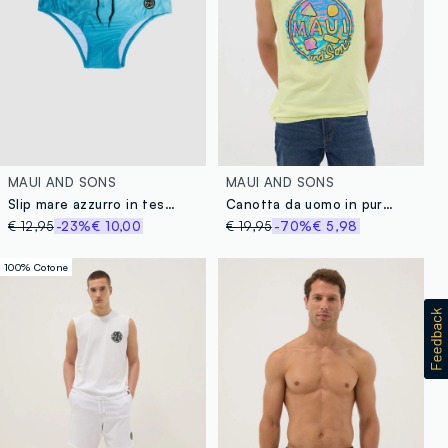
MAUI AND SONS
MAUI AND SONS
Slip mare azzurro in tessuto elasticizzato
Canotta da uomo in puro cotone gialla regular fit con stampa grafica
€ 12,95
-23%
€ 10,00
€ 19,95
-70%
€ 5,98
100% Cotone