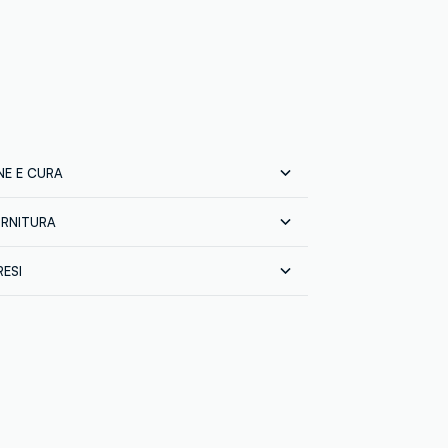
E E CURA
ORNITURA
e:
82% POLIESTERE,18% ELASTAN
prodotto finito
RESI
RMENTS WEAVING CO.,
 tutta Italia gratuita per ordini superiori a
INA
sci gratuitamente i tuoi prodotti sia con il
in negozio: hai 30 giorni di tempo. Ritira i
 in negozio, il servizio è sempre gratuito.