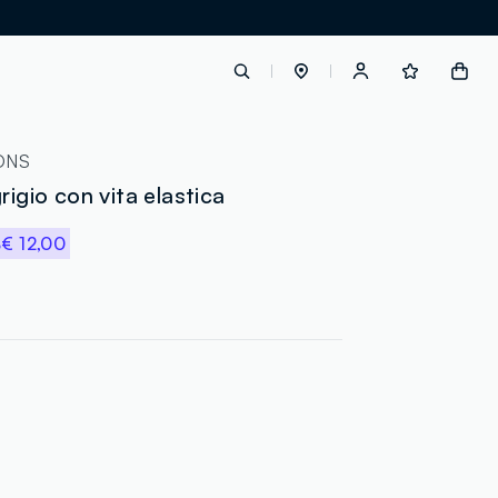
label.account.login
ONS
rigio con vita elastica
%
€ 12,00
button.loginandregister
button.order.tracking
loyalty.euro.points
loyalty.guest.message