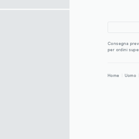
Consegna previ
per ordini supe
Home
Uomo