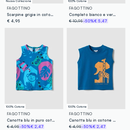
Nuova Collezione
100% Cotone
FAGOTTINO
FAGOTTINO
Scarpine grigie in cotone organico a coste
Completo bianco e verde in puro cotone per bimbo regular fit
€ 4,95
€ 10,95
-50%
€ 5,47
100% Cotone
100% Cotone
FAGOTTINO
FAGOTTINO
Canotta blu in puro cotone con stampa all over per bimbo regular fit
Canotta blu in cotone organico con stampa
€ 4,95
-50%
€ 2,47
€ 4,95
-50%
€ 2,47