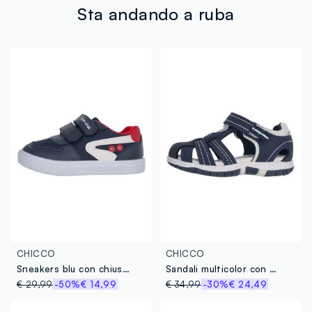
tuoi prodotti in negozio, il servizio è sempre gratuito.
Sta andando a ruba
CHICCO
CHICCO
Sneakers blu con chiusura a strappo per bambini
Sandali multicolor con chiusura a strappo per bambino
€ 29,99
-50%
€ 14,99
€ 34,99
-30%
€ 24,49