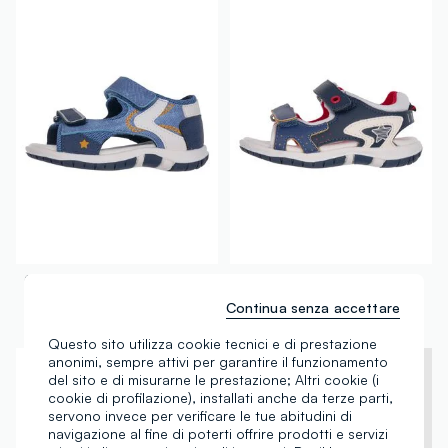
CHICCO
CHICCO
Sandali multicolor con chiusura a strappo per bambini
Sandali multicolor con chiusura a strappo per bambini
Continua senza accettare
€ 34,99
-30%
€ 24,49
€ 34,99
-30%
€ 24,49
Questo sito utilizza cookie tecnici e di prestazione
anonimi, sempre attivi per garantire il funzionamento
del sito e di misurarne le prestazione; Altri cookie (i
cookie di profilazione), installati anche da terze parti,
servono invece per verificare le tue abitudini di
navigazione al fine di poterti offrire prodotti e servizi