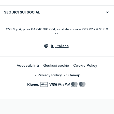
Careers
Franchising
Scopri il nostro percorso
Cotone Italiano
SEGUICI SUI SOCIAL
Giftcard
Eco Valore
Raccolta abiti usati
Facebook
Instagram
RE-UP
OVS S.p.A, p.iva 04240010274, capitale sociale 290.923.470,00
Youtube
Linkedin
i.v.
it |
italiano
Accessibilità
Gestisci cookie
Cookie Policy
Privacy Policy
Sitemap