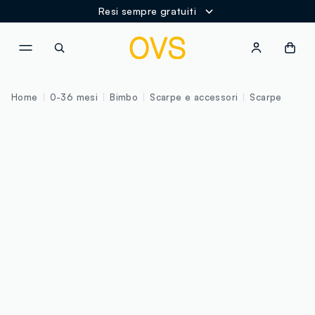
Resi sempre gratuiti
NAVIGATION.ARIA.GOTOMAINCONTENT
NAVIGATION.ARIA.GOTOFOOT
Home
0-36 mesi
Bimbo
Scarpe e accessori
Scarpe