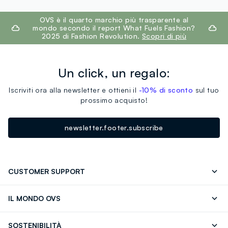
footer.ariatitle
OVS è il quarto marchio più trasparente al
mondo secondo il report What Fuels Fashion?
2025 di Fashion Revolution.
Scopri di più
Un click, un regalo:
Iscriviti ora alla newsletter e ottieni il
-10% di sconto
sul tuo
prossimo acquisto!
newsletter.footer.subscribe
CUSTOMER SUPPORT
Segui il tuo ordine
Contattaci: 0418520342 (lun-ven 9-
IL MONDO OVS
17)
OVS ❤️ friends
Stampa
FAQ
Store locator
SOSTENIBILITÀ