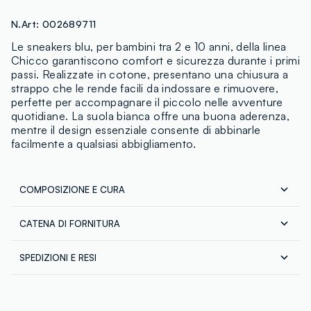
N.Art:
002689711
Le sneakers blu, per bambini tra 2 e 10 anni, della linea
Chicco garantiscono comfort e sicurezza durante i primi
passi. Realizzate in cotone, presentano una chiusura a
strappo che le rende facili da indossare e rimuovere,
perfette per accompagnare il piccolo nelle avventure
quotidiane. La suola bianca offre una buona aderenza,
mentre il design essenziale consente di abbinarle
facilmente a qualsiasi abbigliamento.
COMPOSIZIONE E CURA
CATENA DI FORNITURA
Composizione:
Fornitore di prodotto finito
TOMAIA: COTONE - FODERA E SOTTOPIEDE: COTONE -
SPEDIZIONI E RESI
SUOLA ESTERNA: POLIURETANO
ARTSANA SPA
Spedizione in tutta Italia gratuita per ordini superiori a
MADE IN CHINA
€60. Restituisci gratuitamente i tuoi prodotti sia con il
corriere che in negozio: hai 30 giorni di tempo. Ritira i