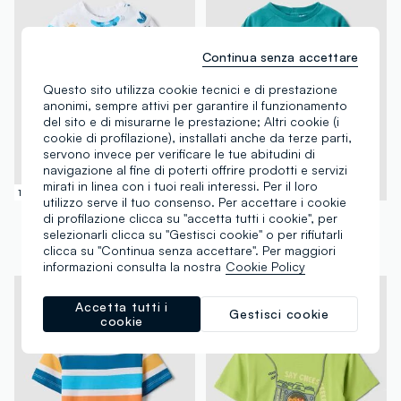
Continua senza accettare
Questo sito utilizza cookie tecnici e di prestazione
anonimi, sempre attivi per garantire il funzionamento
del sito e di misurarne le prestazione; Altri cookie (i
cookie di profilazione), installati anche da terze parti,
servono invece per verificare le tue abitudini di
navigazione al fine di poterti offrire prodotti e servizi
mirati in linea con i tuoi reali interessi. Per il loro
100% Cotone
100% Cotone
utilizzo serve il tuo consenso. Per accettare i cookie
FAGOTTINO
FAGOTTINO
di profilazione clicca su "accetta tutti i cookie", per
selezionarli clicca su "Gestisci cookie" o per rifiutarli
T-shirt in puro cotone multicolor da bimbo regular fit con stampe
T-shirt azzurra in puro cotone a maniche corte per bimbo over fit
clicca su "Continua senza accettare". Per maggiori
€ 5,95
-50%
€ 2,97
€ 8,95
-50%
€ 4,47
informazioni consulta la nostra
Cookie Policy
Accetta tutti i
Gestisci cookie
cookie