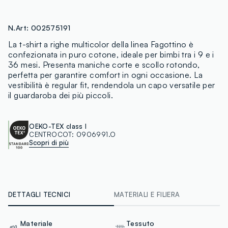
N.Art:
002575191
La t-shirt a righe multicolor della linea Fagottino è
confezionata in puro cotone, ideale per bimbi tra i 9 e i
36 mesi. Presenta maniche corte e scollo rotondo,
perfetta per garantire comfort in ogni occasione. La
vestibilità è regular fit, rendendola un capo versatile per
il guardaroba dei più piccoli.
OEKO-TEX class I
CENTROCOT:
0906991.O
Scopri di più
DETTAGLI TECNICI
MATERIALI E FILIERA
Materiale
Tessuto