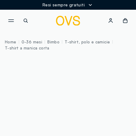
Resi sempre gratuiti
NAVIGATION.ARIA.GOTOMAINCONTENT
NAVIGATION.ARIA.GOTOFOOT
Home
0-36 mesi
Bimbo
T-shirt, polo e camicie
T-shirt a manica corta