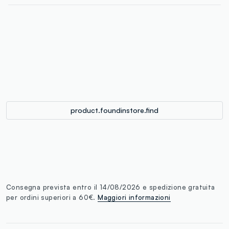
label.color
:
single.size
button.addtobag
product.foundinstore.find
Consegna prevista entro il 14/08/2026 e spedizione gratuita
per ordini superiori a 60€.
Maggiori informazioni