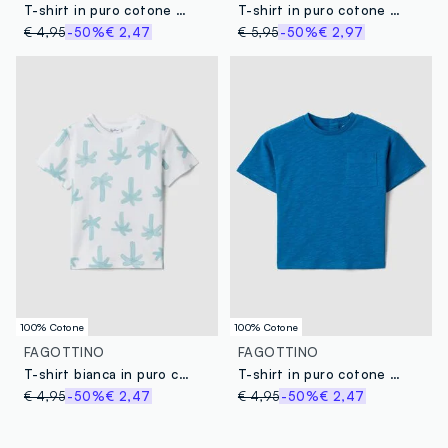
T-shirt in puro cotone azzurro da bimbo regular fit con tasca
T-shirt in puro cotone a righe multicolor da bimbo regular fit
€ 4,95
-50%
€ 2,47
€ 5,95
-50%
€ 2,97
100% Cotone
100% Cotone
FAGOTTINO
FAGOTTINO
T-shirt bianca in puro cotone organico da bimbo con stampa palme
T-shirt in puro cotone blu da bimbo regular fit con tasca
€ 4,95
-50%
€ 2,47
€ 4,95
-50%
€ 2,47