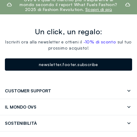
mondo secondo il report What Fuels Fashion?
2025 di Fashion Revolution.
Scopri di più
Un click, un regalo:
Iscriviti ora alla newsletter e ottieni il
-10% di sconto
sul tuo
prossimo acquisto!
newsletter.footer.subscribe
CUSTOMER SUPPORT
Segui il tuo ordine
Contattaci: 0418520342 (lun-ven 9-
IL MONDO OVS
17)
OVS ❤️ friends
Stampa
FAQ
Store locator
SOSTENIBILITÀ
Careers
Franchising
Scopri il nostro percorso
Cotone Italiano