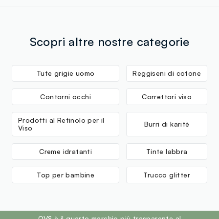
Scopri altre nostre categorie
Tute grigie uomo
Reggiseni di cotone
Contorni occhi
Correttori viso
Prodotti al Retinolo per il
Burri di karitè
Viso
Creme idratanti
Tinte labbra
Top per bambine
Trucco glitter
footer.ariatitle
OVS è il quarto marchio più trasparente al