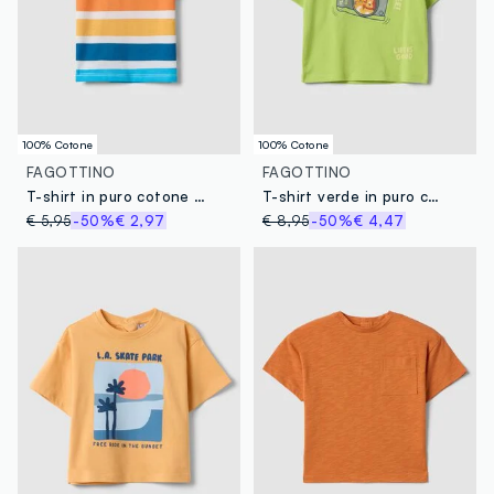
100% Cotone
100% Cotone
FAGOTTINO
FAGOTTINO
T-shirt in puro cotone a righe multicolor da bimbo regular fit
T-shirt verde in puro cotone da bimbo oversize fit con stampa
€ 5,95
-50%
€ 2,97
€ 8,95
-50%
€ 4,47