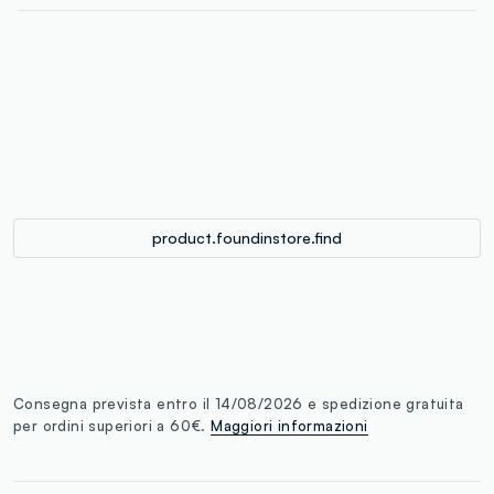
label.color
:
single.size
button.addtobag
product.foundinstore.find
Consegna prevista entro il 14/08/2026 e spedizione gratuita
per ordini superiori a 60€.
Maggiori informazioni