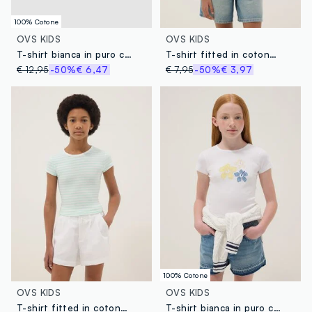
100% Cotone
OVS KIDS
OVS KIDS
T-shirt bianca in puro cotone con strass per ragazza slim fit
T-shirt fitted in cotone elasticizzato da ragazza a righe multicolor
€ 12,95
-50%
€ 6,47
€ 7,95
-50%
€ 3,97
100% Cotone
OVS KIDS
OVS KIDS
T-shirt fitted in cotone elasticizzato da ragazza a righe multicolor
T-shirt bianca in puro cotone da ragazza con fiori ricamati