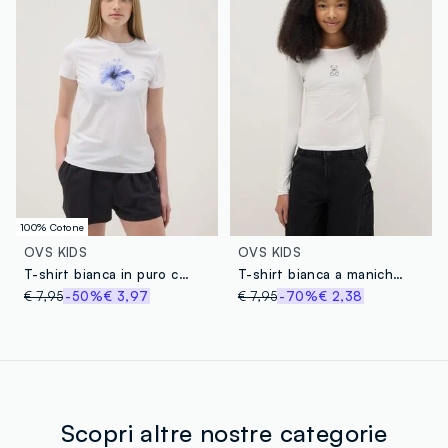
100% Cotone
OVS KIDS
OVS KIDS
T-shirt bianca in puro cotone con fiore blu per ragazza regular fit
T-shirt bianca a maniche lunghe da ragazza in misto cotone slim fit
€ 7,95
-50%
€ 3,97
€ 7,95
-70%
€ 2,38
Scopri altre nostre categorie