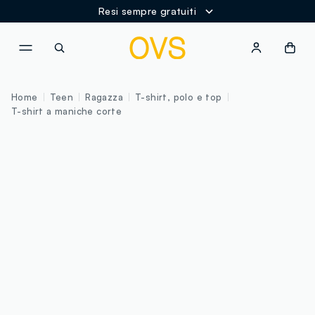
Resi sempre gratuiti
NAVIGATION.ARIA.GOTOMAINCONTENT
NAVIGATION.ARIA.GOTOFOOT
Home
Teen
Ragazza
T-shirt, polo e top
T-shirt a maniche corte