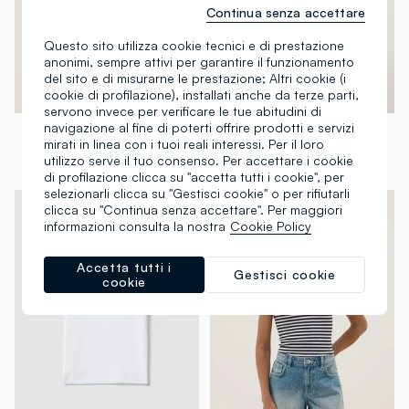
Continua senza accettare
Questo sito utilizza cookie tecnici e di prestazione
anonimi, sempre attivi per garantire il funzionamento
del sito e di misurarne le prestazione; Altri cookie (i
cookie di profilazione), installati anche da terze parti,
100% Cotone
servono invece per verificare le tue abitudini di
navigazione al fine di poterti offrire prodotti e servizi
OVS KIDS
OVS KIDS
mirati in linea con i tuoi reali interessi. Per il loro
T-shirt fitted in cotone elasticizzato bianca da ragazza con frase
T-shirt bianca in puro cotone con fiore arancione per ragazza regular fit
utilizzo serve il tuo consenso. Per accettare i cookie
€ 7,95
-50%
€ 3,97
€ 7,95
-50%
€ 3,97
di profilazione clicca su "accetta tutti i cookie", per
selezionarli clicca su "Gestisci cookie" o per rifiutarli
clicca su "Continua senza accettare". Per maggiori
informazioni consulta la nostra
Cookie Policy
Accetta tutti i
Gestisci cookie
cookie