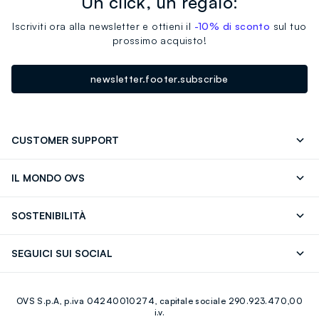
Un click, un regalo:
Iscriviti ora alla newsletter e ottieni il
-10% di sconto
sul tuo
prossimo acquisto!
newsletter.footer.subscribe
CUSTOMER SUPPORT
Segui il tuo ordine
Contattaci: 0418520342 (lun-ven 9-
IL MONDO OVS
17)
OVS ❤️ friends
Stampa
FAQ
Store locator
SOSTENIBILITÀ
Careers
Franchising
Scopri il nostro percorso
Cotone Italiano
SEGUICI SUI SOCIAL
Giftcard
Eco Valore
Raccolta abiti usati
Facebook
Instagram
RE-UP
OVS S.p.A, p.iva 04240010274, capitale sociale 290.923.470,00
Youtube
Linkedin
i.v.