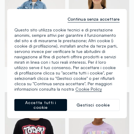
Continua senza accettare
Questo sito utilizza cookie tecnici e di prestazione
anonimi, sempre attivi per garantire il funzionamento
del sito e di misurarne le prestazione; Altri cookie (i
cookie di profilazione), installati anche da terze parti,
servono invece per verificare le tue abitudini di
navigazione al fine di poterti offrire prodotti e servizi
mirati in linea con i tuoi reali interessi. Per il loro
100% Cotone
utilizzo serve il tuo consenso. Per accettare i cookie
OVS
OVS
di profilazione clicca su "accetta tutti i cookie", per
selezionarli clicca su "Gestisci cookie" o per rifiutarli
Leggings da ragazza in cotone elasticizzato nero skinny
T-shirt bianca stampa "Venice Beach"
clicca su "Continua senza accettare". Per maggiori
€ 5,95
-70%
€ 1,78
€ 6,95
-70%
€ 2,08
informazioni consulta la nostra
Cookie Policy
Accetta tutti i
Gestisci cookie
cookie