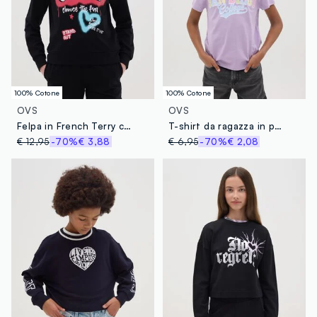
100% Cotone
100% Cotone
OVS
OVS
Felpa in French Terry con stampa graffiti
T-shirt da ragazza in puro cotone viola regular fit
€ 12,95
-70%
€ 3,88
€ 6,95
-70%
€ 2,08