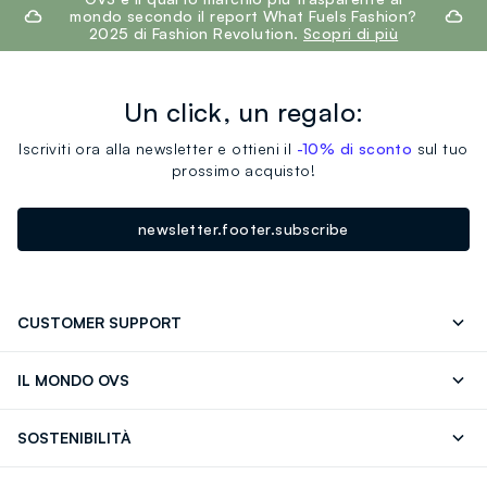
mondo secondo il report What Fuels Fashion?
2025 di Fashion Revolution.
Scopri di più
Un click, un regalo:
Iscriviti ora alla newsletter e ottieni il
-10% di sconto
sul tuo
prossimo acquisto!
newsletter.footer.subscribe
CUSTOMER SUPPORT
Segui il tuo ordine
Contattaci: 0418520342 (lun-ven 9-
IL MONDO OVS
17)
OVS ❤️ friends
Stampa
FAQ
Store locator
SOSTENIBILITÀ
Careers
Franchising
Scopri il nostro percorso
Cotone Italiano