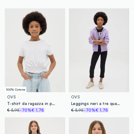
Fornitore di prodotto finito
RATUL FABRICS LIMITED
MADE IN BANGLADESH
100% Cotone
OVS
OVS
T-shirt da ragazza in puro cotone bianca regular fit
Leggings neri a tre quarti stretch
€ 5,95
-70%
€ 1,78
€ 5,95
-70%
€ 1,78