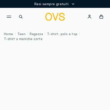
Resi sempre gratuiti
NAVIGATION.ARIA.GOTOMAINCONTENT
NAVIGATION.ARIA.GOTOFOOT
Home
Teen
Ragazza
T-shirt, polo e top
T-shirt a maniche corte