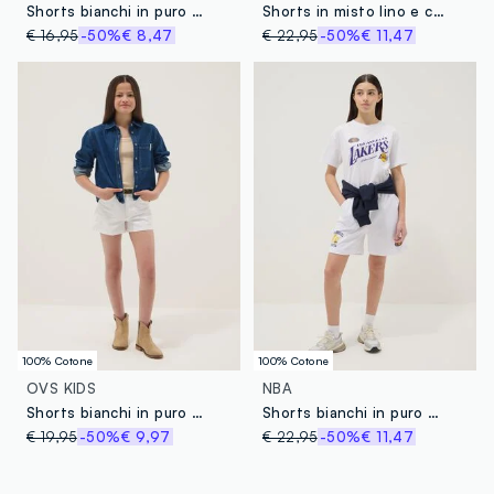
Shorts bianchi in puro cotone da ragazza regular fit
Shorts in misto lino e cotone bianco da ragazza regular fit
€ 16,95
-50%
€ 8,47
€ 22,95
-50%
€ 11,47
100% Cotone
100% Cotone
OVS KIDS
NBA
Shorts bianchi in puro cotone con cinque tasche
Shorts bianchi in puro cotone con vita elastica
€ 19,95
-50%
€ 9,97
€ 22,95
-50%
€ 11,47