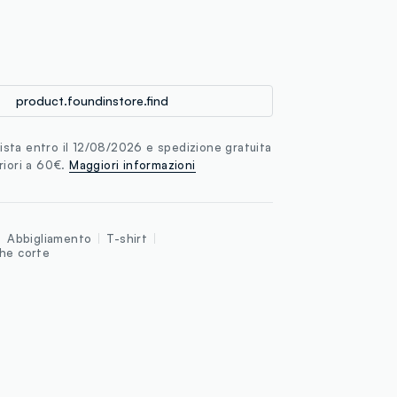
loyalty.guest.discoverpagelink
product.foundinstore.find
sta entro il 12/08/2026 e spedizione gratuita
riori a 60€.
Maggiori informazioni
Abbigliamento
T-shirt
che corte