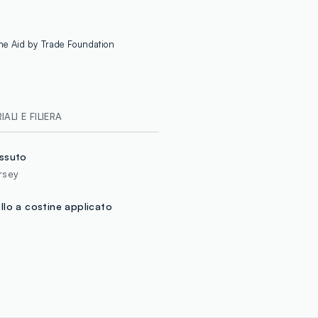
TEX TOWN L
MADE IN BA
 the Aid by Trade Foundation
ALI E FILIERA
ssuto
rsey
llo a costine applicato