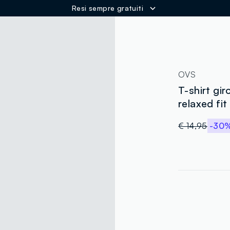
Resi sempre gratuiti
ER
OVS
T-shirt gi
relaxed fit
€ 14,95
-30
label.color
:
single.size