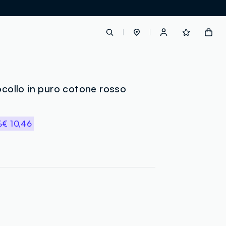
label.account.login
rocollo in puro cotone rosso
button.loginandregister
%
€ 10,46
button.order.tracking
loyalty.euro.points
loyalty.guest.message