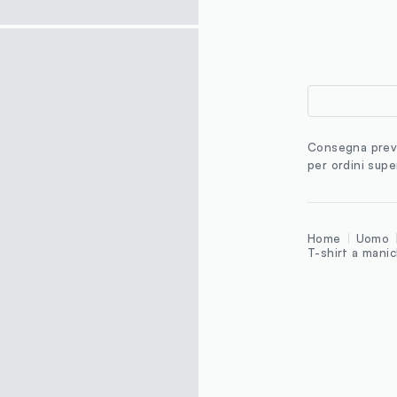
Consegna previ
per ordini supe
Home
Uomo
T-shirt a mani