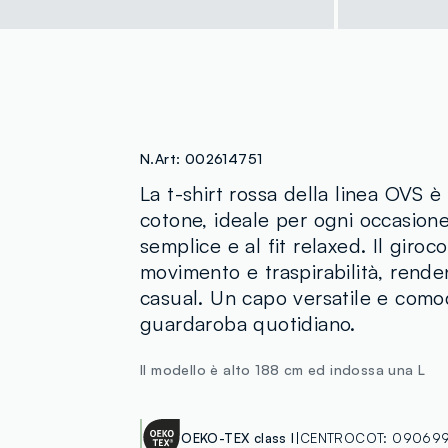
N.Art:
002614751
La t-shirt rossa della linea OVS è 
cotone, ideale per ogni occasione
semplice e al fit relaxed. Il giroco
movimento e traspirabilità, rende
casual. Un capo versatile e comod
guardaroba quotidiano.
Il modello è alto 188 cm ed indossa una L
OEKO-TEX class I
CENTROCOT:
090699