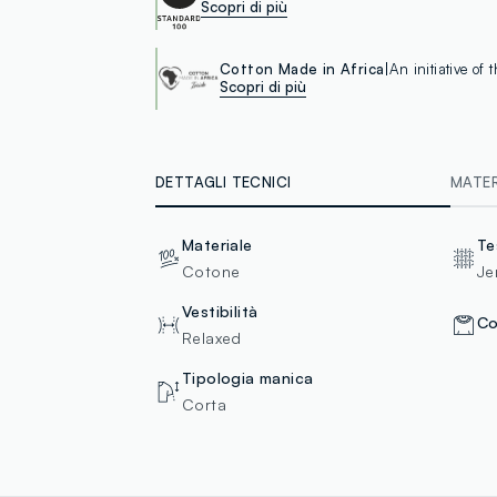
Scopri di più
Cotton Made in Africa
An initiative of
Scopri di più
DETTAGLI TECNICI
MATERI
Materiale
Te
Cotone
Je
Vestibilità
Co
Relaxed
Tipologia manica
Corta