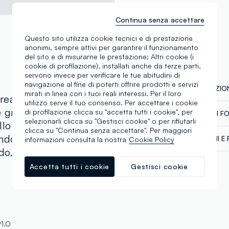
Continua senza accettare
Questo sito utilizza cookie tecnici e di prestazione
anonimi, sempre attivi per garantire il funzionamento
del sito e di misurarne le prestazione; Altri cookie (i
cookie di profilazione), installati anche da terze parti,
servono invece per verificare le tue abitudini di
navigazione al fine di poterti offrire prodotti e servizi
COMPOSIZION
mirati in linea con i tuoi reali interessi. Per il loro
realizzata in puro
utilizzo serve il tuo consenso. Per accettare i cookie
 grazie al suo design
di profilazione clicca su "accetta tutti i cookie", per
CATENA DI F
Composizion
selezionarli clicca su "Gestisci cookie" o per rifiutarli
llo offre libertà di
Sicurezza
clicca su "Continua senza accettare". Per maggiori
ndola perfetta per look
SPEDIZIONI E 
informazioni consulta la nostra
Cookie Policy
Il 100% dei n
o, perfetto per il
chimico-fisici
Spedizione in
abbiamo defi
Temperatura
€60. Restitui
Accetta tutti i cookie
Gestisci cookie
talvolta anche
corriere che 
dalla normati
tuoi prodotti
Clicca qui pe
Fornitore di 
1.O