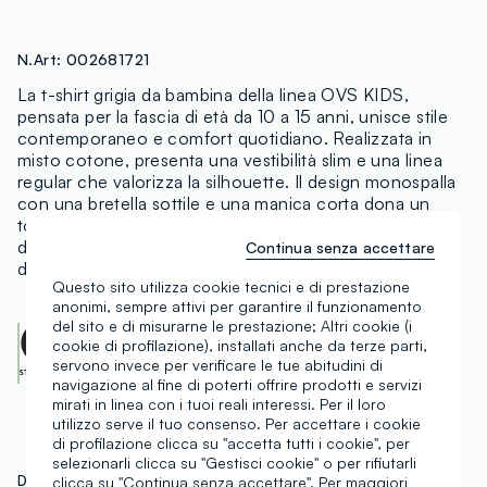
N.Art:
002681721
La t-shirt grigia da bambina della linea OVS KIDS,
pensata per la fascia di età da 10 a 15 anni, unisce stile
contemporaneo e comfort quotidiano. Realizzata in
misto cotone, presenta una vestibilità slim e una linea
regular che valorizza la silhouette. Il design monospalla
con una bretella sottile e una manica corta dona un
tocco originale, mentre la fantasia camouflage nei toni
del grigio e del giallo la rende perfetta per look casual e
Continua senza accettare
di tendenza.
Questo sito utilizza cookie tecnici e di prestazione
anonimi, sempre attivi per garantire il funzionamento
del sito e di misurarne le prestazione; Altri cookie (i
OEKO-TEX class I
cookie di profilazione), installati anche da terze parti,
CENTROCOT:
0906991.O
servono invece per verificare le tue abitudini di
Scopri di più
navigazione al fine di poterti offrire prodotti e servizi
mirati in linea con i tuoi reali interessi. Per il loro
utilizzo serve il tuo consenso. Per accettare i cookie
di profilazione clicca su "accetta tutti i cookie", per
selezionarli clicca su "Gestisci cookie" o per rifiutarli
DETTAGLI TECNICI
MATERIALI E FILIERA
clicca su "Continua senza accettare". Per maggiori