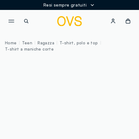
Resi sempre gratuiti
NAVIGATION.ARIA.GOTOMAINCONTENT
NAVIGATION.ARIA.GOTOFOOT
Home
Teen
Ragazza
T-shirt, polo e top
T-shirt a maniche corte