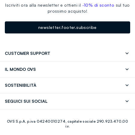
Iscriviti ora alla newsletter e ottieni il
-10% di sconto
sul tuo
prossimo acquisto!
newsletter.footer.subscribe
CUSTOMER SUPPORT
Segui il tuo ordine
Contattaci: 0418520342 (lun-ven 9-
IL MONDO OVS
17)
OVS ❤️ friends
Stampa
FAQ
Store locator
SOSTENIBILITÀ
Careers
Franchising
Scopri il nostro percorso
Cotone Italiano
SEGUICI SUI SOCIAL
Giftcard
Eco Valore
Raccolta abiti usati
Facebook
Instagram
RE-UP
OVS S.p.A, p.iva 04240010274, capitale sociale 290.923.470,00
Youtube
Linkedin
i.v.