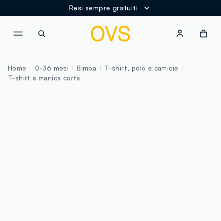
Resi sempre gratuiti
NAVIGATION.ARIA.GOTOMAINCONTENT
NAVIGATION.ARIA.GOTOFOOT
Home
0-36 mesi
Bimba
T-shirt, polo e camicie
T-shirt a manica corta