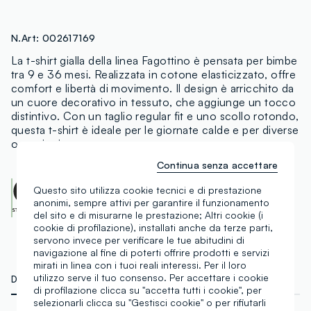
N.Art:
002617169
La t-shirt gialla della linea Fagottino è pensata per bimbe
tra 9 e 36 mesi. Realizzata in cotone elasticizzato, offre
comfort e libertà di movimento. Il design è arricchito da
un cuore decorativo in tessuto, che aggiunge un tocco
distintivo. Con un taglio regular fit e uno scollo rotondo,
questa t-shirt è ideale per le giornate calde e per diverse
occasioni.
Continua senza accettare
OEKO-TEX class I
Questo sito utilizza cookie tecnici e di prestazione
CENTROCOT:
0906991.O
anonimi, sempre attivi per garantire il funzionamento
Scopri di più
del sito e di misurarne le prestazione; Altri cookie (i
cookie di profilazione), installati anche da terze parti,
servono invece per verificare le tue abitudini di
navigazione al fine di poterti offrire prodotti e servizi
mirati in linea con i tuoi reali interessi. Per il loro
utilizzo serve il tuo consenso. Per accettare i cookie
DETTAGLI TECNICI
MATERIALI E FILIERA
di profilazione clicca su "accetta tutti i cookie", per
selezionarli clicca su "Gestisci cookie" o per rifiutarli