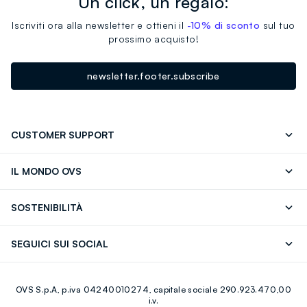
Un click, un regalo:
Iscriviti ora alla newsletter e ottieni il
-10% di sconto
sul tuo
prossimo acquisto!
newsletter.footer.subscribe
CUSTOMER SUPPORT
Segui il tuo ordine
Contattaci: 0418520342 (lun-ven 9-
IL MONDO OVS
17)
OVS ❤️ friends
Stampa
FAQ
Store locator
SOSTENIBILITÀ
Careers
Franchising
Scopri il nostro percorso
Cotone Italiano
SEGUICI SUI SOCIAL
Giftcard
Eco Valore
Raccolta abiti usati
Facebook
Instagram
RE-UP
OVS S.p.A, p.iva 04240010274, capitale sociale 290.923.470,00
Youtube
Linkedin
i.v.