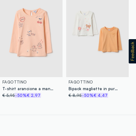
FAGOTTINO
FAGOTTINO
T-shirt arancione a maniche lunghe da bimba in puro cotone regular fit
Bipack magliette in puro cotone multicolor da bimba regular fit
€ 5,95
-50%
€ 2,97
€ 8,95
-50%
€ 4,47