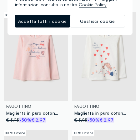
informazioni consulta la nostra
Cookie Policy
100% Cotone
100% Cotone
Accetta tutti i cookie
Gestisci cookie
FAGOTTINO
FAGOTTINO
Maglietta in puro cotone rosa regular fit per bimbe
Maglietta in puro cotone bianca regular fit per bimbe
€ 5,95
-50%
€ 2,97
€ 5,95
-50%
€ 2,97
100% Cotone
100% Cotone