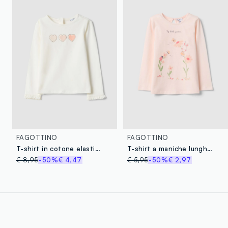
FAGOTTINO
FAGOTTINO
T-shirt in cotone elasticizzato bianco da bimba regular fit con cuori
T-shirt a maniche lunghe in puro cotone rosa da bimba con stampe
€ 8,95
-50%
€ 4,47
€ 5,95
-50%
€ 2,97