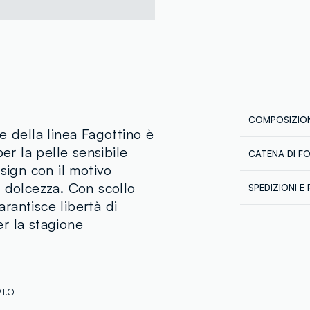
COMPOSIZION
e della linea Fagottino è
er la pelle sensibile
CATENA DI F
Composizion
sign con il motivo
Fornitore di 
 dolcezza. Con scollo
SPEDIZIONI E 
SIRAJGONJ 
arantisce libertà di
Spedizione in
MADE IN BA
Temperatura 
r la stagione
€60. Restitui
corriere che 
tuoi prodotti
1.O