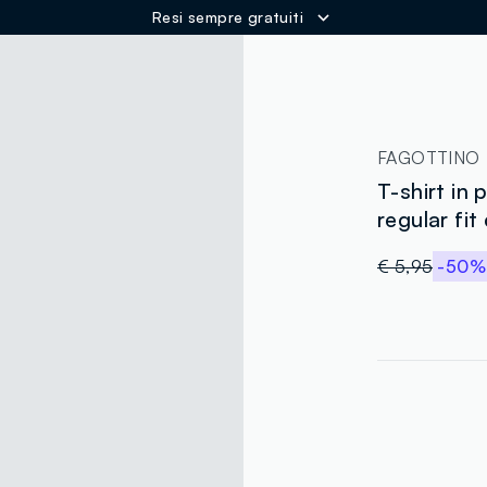
Resi sempre gratuiti
ER
FAGOTTINO
T-shirt in
regular fit
€ 5,95
-50%
label.color
:
single.size