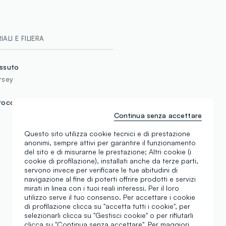
ALI E FILIERA
ssuto
rsey
rocollo
Continua senza accettare
Questo sito utilizza cookie tecnici e di prestazione
anonimi, sempre attivi per garantire il funzionamento
del sito e di misurarne le prestazione; Altri cookie (i
cookie di profilazione), installati anche da terze parti,
servono invece per verificare le tue abitudini di
navigazione al fine di poterti offrire prodotti e servizi
mirati in linea con i tuoi reali interessi. Per il loro
utilizzo serve il tuo consenso. Per accettare i cookie
di profilazione clicca su "accetta tutti i cookie", per
Sta andando a ruba
selezionarli clicca su "Gestisci cookie" o per rifiutarli
clicca su "Continua senza accettare". Per maggiori