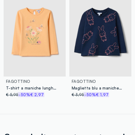
FAGOTTINO
FAGOTTINO
T-shirt a maniche lunghe in puro cotone arancione da bimba con stampe
Maglietta blu a maniche lunghe in puro cotone con disegni regular fit
€ 5,95
-50%
€ 2,97
€ 3,95
-50%
€ 1,97