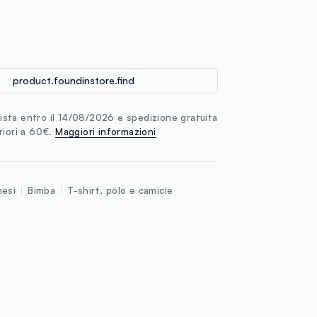
loyalty.guest.discoverpagelink
product.foundinstore.find
sta entro il 14/08/2026 e spedizione gratuita
riori a 60€.
Maggiori informazioni
esi
Bimba
T-shirt, polo e camicie