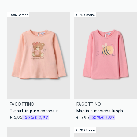
100% Cotone
100% Cotone
FAGOTTINO
FAGOTTINO
T-shirt in puro cotone rosa da bimba regular fit con orsetto
Maglia a maniche lunghe in puro cotone rosa da bimba regular fit con ape
€ 5,95
-50%
€ 2,97
€ 5,95
-50%
€ 2,97
100% Cotone