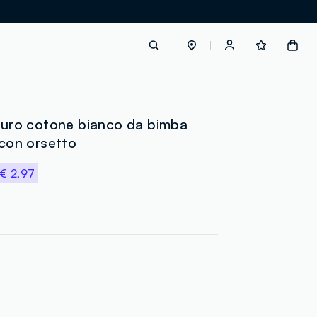
label.account.login
 puro cotone bianco da bimba
 con orsetto
button.loginandregister
€ 2,97
button.order.tracking
loyalty.euro.points
loyalty.guest.message