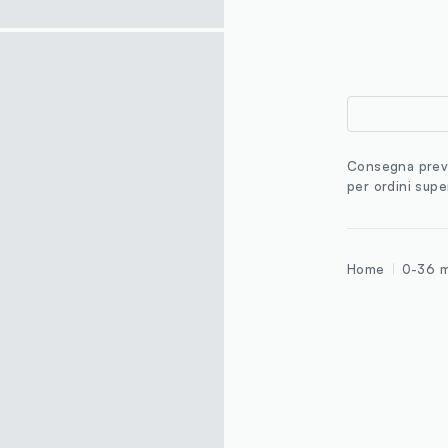
Consegna previ
per ordini supe
Home
0-36 m