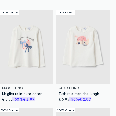
100% Cotone
100% Cotone
FAGOTTINO
FAGOTTINO
Maglietta in puro cotone bianca regular fit per bimbe
T-shirt a maniche lunghe in puro cotone bianca da bimba con stampe
€ 5,95
-50%
€ 2,97
€ 5,95
-50%
€ 2,97
100% Cotone
100% Cotone