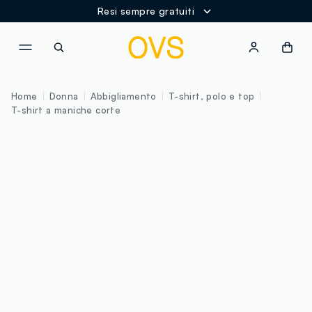
Resi sempre gratuiti
NAVIGATION.ARIA.GOTOMAINCONTENT
NAVIGATION.ARIA.GOTOFOOT
Home
Donna
Abbigliamento
T-shirt, polo e top
T-shirt a maniche corte