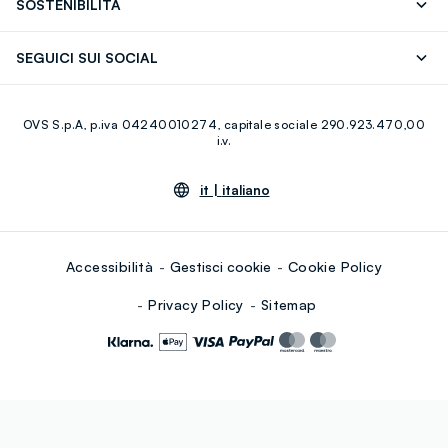
SOSTENIBILITÀ
Careers
Franchising
Scopri il nostro percorso
Cotone Italiano
SEGUICI SUI SOCIAL
Giftcard
Eco Valore
Raccolta abiti usati
Facebook
Instagram
RE-UP
OVS S.p.A, p.iva 04240010274, capitale sociale 290.923.470,00
Youtube
Linkedin
i.v.
it |
italiano
Accessibilità
Gestisci cookie
Cookie Policy
Privacy Policy
Sitemap