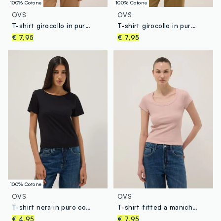
100% Cotone
100% Cotone
OVS
OVS
T-shirt girocollo in puro cotone marrone regular fit
T-shirt girocollo in puro cotone marrone regular fit
€ 7,95
€ 7,95
100% Cotone
OVS
OVS
T-shirt nera in puro cotone a maniche corte
T-shirt fitted a maniche corte in cotone elasticizzato rosa
€ 4,95
€ 7,95