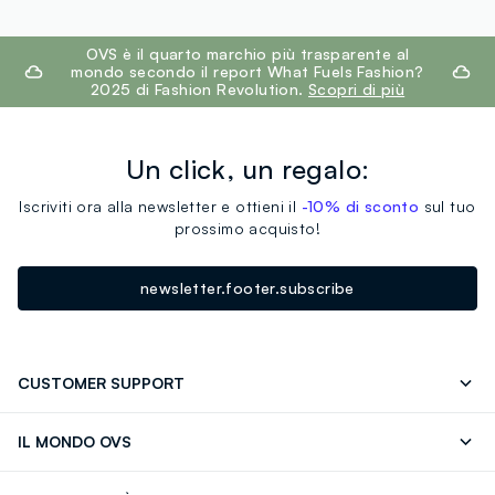
footer.ariatitle
OVS è il quarto marchio più trasparente al
mondo secondo il report What Fuels Fashion?
2025 di Fashion Revolution.
Scopri di più
Un click, un regalo:
Iscriviti ora alla newsletter e ottieni il
-10% di sconto
sul tuo
prossimo acquisto!
newsletter.footer.subscribe
CUSTOMER SUPPORT
Segui il tuo ordine
Contattaci: 0418520342 (lun-ven 9-
IL MONDO OVS
17)
OVS ❤️ friends
Stampa
FAQ
Store locator