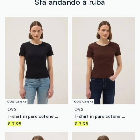
Sta andando a ruba
Clicca qui per vedere i dettagli
Fornitore di prodotto finito
MONDOL FABRICS LIMITED
MADE IN BANGLADESH
100% Cotone
100% Cotone
OVS
OVS
T-shirt in puro cotone nero regular fit con cucitura a contrasto
T-shirt in puro cotone marrone regular fit con cucitura a contrasto
€ 7,95
€ 7,95