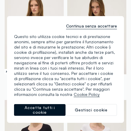
Continua senza accettare
Questo sito utilizza cookie tecnici e di prestazione
anonimi, sempre attivi per garantire il funzionamento
del sito e di misurarne le prestazione; Altri cookie (i
cookie di profilazione), installati anche da terze parti,
servono invece per verificare le tue abitudini di
navigazione al fine di poterti offrire prodotti e servizi
mirati in linea con i tuoi reali interessi. Per il loro
Nuova Collezione
Nuova Collezione
utilizzo serve il tuo consenso. Per accettare i cookie
di profilazione clicca su "accetta tutti i cookie", per
OVS
OVS
selezionarli clicca su "Gestisci cookie" o per rifiutarli
T-shirt in puro cotone nero regular fit
T-shirt in puro cotone bianca regular fit
clicca su "Continua senza accettare". Per maggiori
€ 7,95
€ 7,95
informazioni consulta la nostra
Cookie Policy
Accetta tutti i
Gestisci cookie
cookie