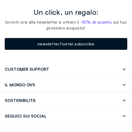
Un click, un regalo:
Iscriviti ora alla newsletter e ottieni il
-10% di sconto
sul tuo
prossimo acquisto!
newsletter.footer.subscribe
CUSTOMER SUPPORT
Segui il tuo ordine
Contattaci: 0418520342 (lun-ven 9-
IL MONDO OVS
17)
OVS ❤️ friends
Stampa
FAQ
Store locator
SOSTENIBILITÀ
Careers
Franchising
Scopri il nostro percorso
Cotone Italiano
SEGUICI SUI SOCIAL
Giftcard
Eco Valore
Raccolta abiti usati
Facebook
Instagram