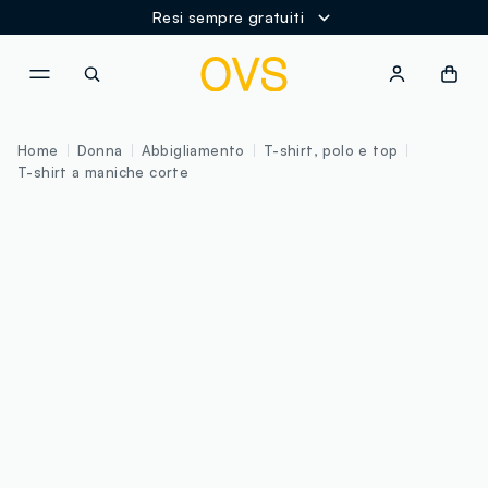
Resi sempre gratuiti
NAVIGATION.ARIA.GOTOMAINCONTENT
NAVIGATION.ARIA.GOTOFOOT
Home
Donna
Abbigliamento
T-shirt, polo e top
T-shirt a maniche corte