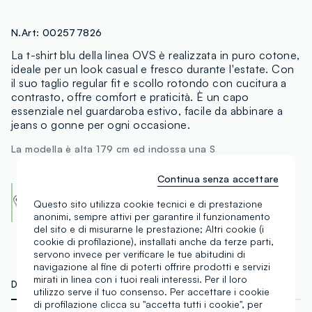
N.Art:
002577826
La t-shirt blu della linea OVS è realizzata in puro cotone,
ideale per un look casual e fresco durante l'estate. Con
il suo taglio regular fit e scollo rotondo con cucitura a
contrasto, offre comfort e praticità. È un capo
essenziale nel guardaroba estivo, facile da abbinare a
jeans o gonne per ogni occasione.
La modella è alta 179 cm ed indossa una S
Continua senza accettare
Cotton Made in Africa
An initiative of the Aid by Trade Foundation
Questo sito utilizza cookie tecnici e di prestazione
Scopri di più
anonimi, sempre attivi per garantire il funzionamento
del sito e di misurarne le prestazione; Altri cookie (i
cookie di profilazione), installati anche da terze parti,
servono invece per verificare le tue abitudini di
navigazione al fine di poterti offrire prodotti e servizi
mirati in linea con i tuoi reali interessi. Per il loro
DETTAGLI TECNICI
MATERIALI E FILIERA
utilizzo serve il tuo consenso. Per accettare i cookie
di profilazione clicca su "accetta tutti i cookie", per