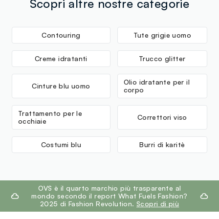
Scopri altre nostre categorie
Clicca qui per vedere i dettagli
Fornitore di prodotto finito
Contouring
Tute grigie uomo
MONDOL FABRICS LIMITED
Creme idratanti
Trucco glitter
MADE IN BANGLADESH
Olio idratante per il
Cinture blu uomo
corpo
Trattamento per le
Correttori viso
occhiaie
Costumi blu
Burri di karitè
footer.ariatitle
OVS è il quarto marchio più trasparente al
mondo secondo il report What Fuels Fashion?
2025 di Fashion Revolution.
Scopri di più