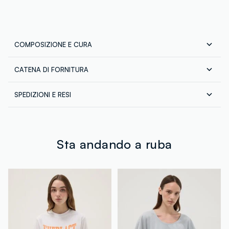
COMPOSIZIONE E CURA
CATENA DI FORNITURA
Composizione:
100% COTONE
Fornitore di prodotto finito
SPEDIZIONI E RESI
JB LICENSES SRL
Spedizione in tutta Italia gratuita per ordini superiori a
MADE IN PAKISTAN
€60. Restituisci gratuitamente i tuoi prodotti sia con il
corriere che in negozio: hai 30 giorni di tempo. Ritira i
tuoi prodotti in negozio, il servizio è sempre gratuito.
Sta andando a ruba