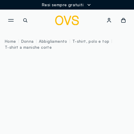
Resi sempre gratuiti
NAVIGATION.ARIA.GOTOMAINCONTENT
NAVIGATION.ARIA.GOTOFOOT
Home
Donna
Abbigliamento
T-shirt, polo e top
T-shirt a maniche corte