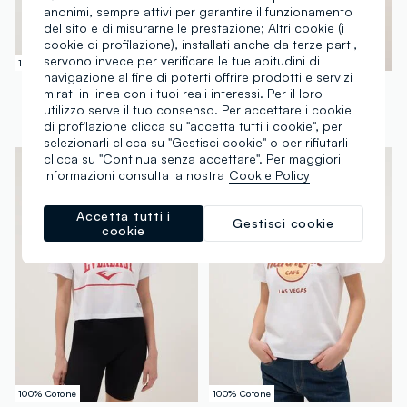
anonimi, sempre attivi per garantire il funzionamento
del sito e di misurarne le prestazione; Altri cookie (i
cookie di profilazione), installati anche da terze parti,
servono invece per verificare le tue abitudini di
100% Cotone
100% Cotone
navigazione al fine di poterti offrire prodotti e servizi
EVERLAST
EVERLAST
mirati in linea con i tuoi reali interessi. Per il loro
T-shirt in puro cotone nero regular fit con annodatura
T-shirt in puro cotone bianco regular fit con finiture rosse
utilizzo serve il tuo consenso. Per accettare i cookie
di profilazione clicca su "accetta tutti i cookie", per
€ 16,95
-30%
€ 11,86
€ 14,95
-30%
€ 10,46
selezionarli clicca su "Gestisci cookie" o per rifiutarli
clicca su "Continua senza accettare". Per maggiori
informazioni consulta la nostra
Cookie Policy
Accetta tutti i
Gestisci cookie
cookie
100% Cotone
100% Cotone