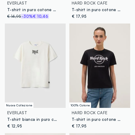
EVERLAST
HARD ROCK CAFE
T-shirt in puro cotone bianco regular fit con stampa Everlast
T-shirt in puro cotone bianco regular fit con logo Hard Rock Cafe
€ 14,95
-30%
€ 10,46
€ 17,95
Nuova Collezione
100% Cotone
EVERLAST
HARD ROCK CAFE
T-shirt bianca in puro cotone con stampa regular fit per ragazzo
T-shirt in puro cotone nero regular fit con stampa Hard Rock Cafe
€ 12,95
€ 17,95