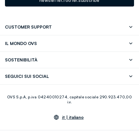
newsletter.footer.subscribe
CUSTOMER SUPPORT
Segui il tuo ordine
Contattaci: 0418520342 (lun-ven 9-
IL MONDO OVS
17)
OVS ❤️ friends
Stampa
FAQ
Store locator
SOSTENIBILITÀ
Careers
Franchising
Scopri il nostro percorso
Cotone Italiano
SEGUICI SUI SOCIAL
Giftcard
Eco Valore
Raccolta abiti usati
Facebook
Instagram
RE-UP
OVS S.p.A, p.iva 04240010274, capitale sociale 290.923.470,00
Youtube
Linkedin
i.v.
it |
italiano