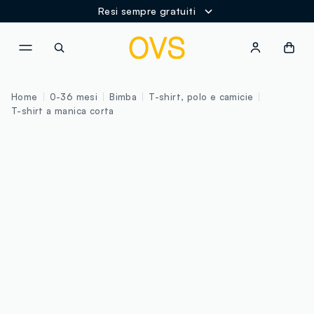
Resi sempre gratuiti
NAVIGATION.ARIA.GOTOMAINCONTENT
NAVIGATION.ARIA.GOTOFOOT
Home
0-36 mesi
Bimba
T-shirt, polo e camicie
T-shirt a manica corta