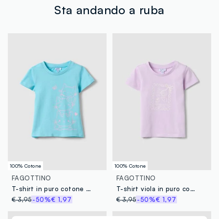
tuoi prodotti in negozio, il servizio è sempre gratuito.
Sta andando a ruba
100% Cotone
100% Cotone
FAGOTTINO
FAGOTTINO
T-shirt in puro cotone azzurra da bimba regular fit con gatti
T-shirt viola in puro cotone organico da bimba con stampa marina
€ 3,95
-50%
€ 1,97
€ 3,95
-50%
€ 1,97