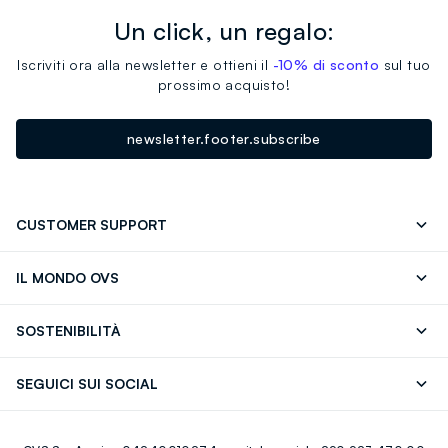
Un click, un regalo:
Iscriviti ora alla newsletter e ottieni il
-10% di sconto
sul tuo
prossimo acquisto!
newsletter.footer.subscribe
CUSTOMER SUPPORT
Segui il tuo ordine
Contattaci: 0418520342 (lun-ven 9-
IL MONDO OVS
17)
OVS ❤️ friends
Stampa
FAQ
Store locator
SOSTENIBILITÀ
Careers
Franchising
Scopri il nostro percorso
Cotone Italiano
SEGUICI SUI SOCIAL
Giftcard
Eco Valore
Raccolta abiti usati
Facebook
Instagram
RE-UP