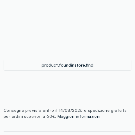
label.color
:
single.size
button.addtobag
product.foundinstore.find
Consegna prevista entro il 14/08/2026 e spedizione gratuita
per ordini superiori a 60€.
Maggiori informazioni