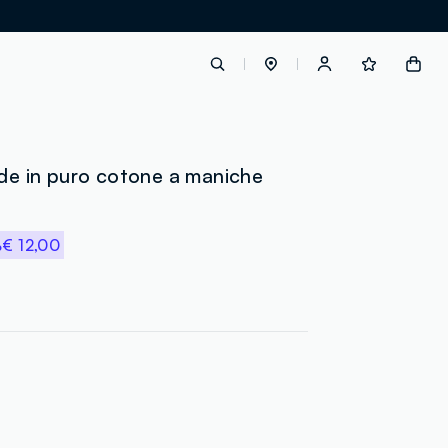
label.account.login
rde in puro cotone a maniche
button.loginandregister
%
€ 12,00
button.order.tracking
loyalty.euro.points
loyalty.guest.message