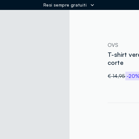
Resi sempre gratuiti
ER
OVS
T-shirt ve
corte
€ 14,95
-20
label.color
:
single.size