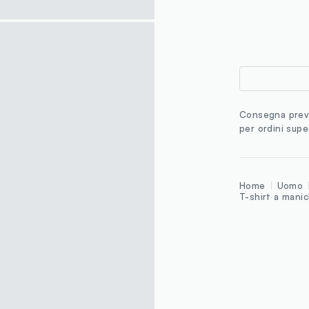
Consegna previ
per ordini supe
Home
Uomo
T-shirt a mani