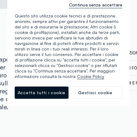
Continua senza accettare
Questo sito utilizza cookie tecnici e di prestazione
anonimi, sempre attivi per garantire il funzionamento
del sito e di misurarne le prestazione; Altri cookie (i
cookie di profilazione), installati anche da terze parti,
servono invece per verificare le tue abitudini di
navigazione al fine di poterti offrire prodotti e servizi
mirati in linea con i tuoi reali interessi. Per il loro
COMPOSIZION
utilizzo serve il tuo consenso. Per accettare i cookie
apo essenziale dal
di profilazione clicca su "accetta tutti i cookie", per
selezionarli clicca su "Gestisci cookie" o per rifiutarli
 per completare look
CATENA DI F
clicca su "Continua senza accettare". Per maggiori
Composizion
uro cotone, offre una
informazioni consulta la nostra
Cookie Policy
Sicurezza
ulla pelle e una
SPEDIZIONI E 
Il 100% dei n
regolare. Il modello
chimico-fisici
Accetta tutti i cookie
Gestisci cookie
Spedizione in
abbiamo defi
Temperatura
 corte, perfetti per
€60. Restitui
talvolta anche
corriere che 
le.
dalla normati
tuoi prodotti
Clicca qui pe
Fornitore di 