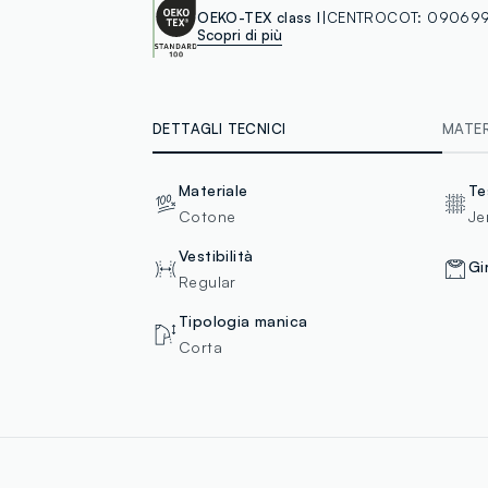
OEKO-TEX class I
CENTROCOT:
090699
Scopri di più
DETTAGLI TECNICI
MATERI
Materiale
Te
Cotone
Je
Vestibilità
Gi
Regular
Tipologia manica
Corta