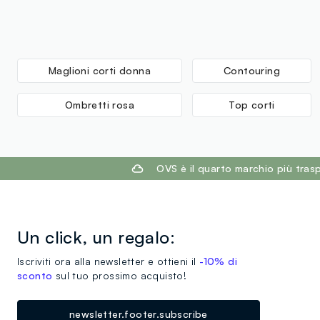
Maglioni corti donna
Contouring
Ombretti rosa
Top corti
footer.ariatitle
OVS è il quarto marchio più tra
Un click, un regalo:
Iscriviti ora alla newsletter e ottieni il
-10% di
sconto
sul tuo prossimo acquisto!
newsletter.footer.subscribe