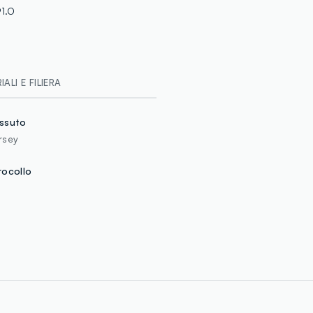
N.R. KNITTIN
1.O
MADE IN BA
ALI E FILIERA
ssuto
rsey
rocollo