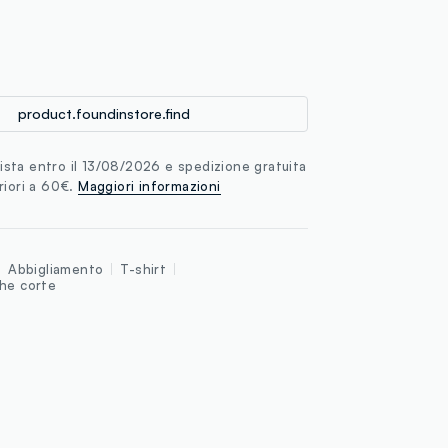
loyalty.guest.discoverpagelink
product.foundinstore.find
sta entro il 13/08/2026 e spedizione gratuita
riori a 60€.
Maggiori informazioni
Abbigliamento
T-shirt
che corte