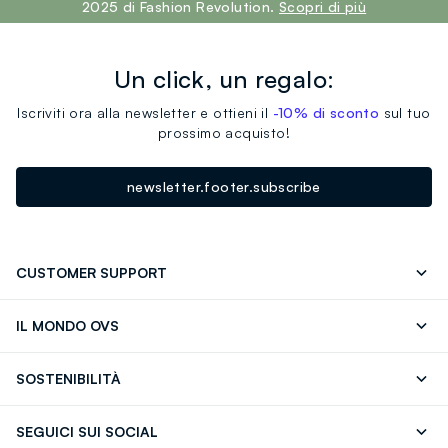
2025 di Fashion Revolution.
Scopri di più
Un click, un regalo:
Iscriviti ora alla newsletter e ottieni il
-10% di sconto
sul tuo
prossimo acquisto!
newsletter.footer.subscribe
CUSTOMER SUPPORT
Segui il tuo ordine
Contattaci: 0418520342 (lun-ven 9-
IL MONDO OVS
17)
OVS ❤️ friends
Stampa
FAQ
Store locator
SOSTENIBILITÀ
Careers
Franchising
Scopri il nostro percorso
Cotone Italiano
SEGUICI SUI SOCIAL
Giftcard