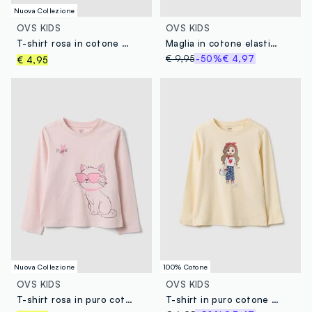
Nuova Collezione
OVS KIDS
OVS KIDS
T-shirt rosa in cotone organico scritta frontale per bambina regular fit
Maglia in cotone elasticizzato bianca da bambina regular fit con fiore
€ 9,95
-50%
€ 4,97
€ 4,95
Nuova Collezione
100% Cotone
OVS KIDS
OVS KIDS
T-shirt rosa in puro cotone organico con stampa gattina per bambina
T-shirt in puro cotone beige per bambina regular fit