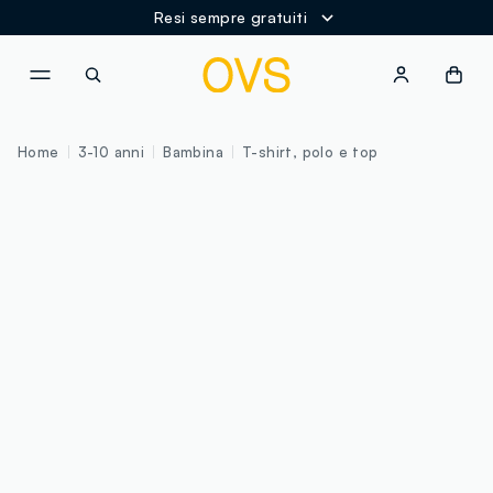
Resi sempre gratuiti
NAVIGATION.ARIA.GOTOMAINCONTENT
NAVIGATION.ARIA.GOTOFOOT
Home
3-10 anni
Bambina
T-shirt, polo e top