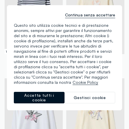
Continua senza accettare
Questo sito utilizza cookie tecnici e di prestazione
anonimi, sempre attivi per garantire il funzionamento
del sito e di misurarne le prestazione; Altri cookie (i
cookie di profilazione), installati anche da terze parti,
servono invece per verificare le tue abitudini di
navigazione al fine di poterti offrire prodotti e servizi
100% Cotone
100% Cotone
mirati in linea con i tuoi reali interessi. Per il loro
OVS KIDS
OVS KIDS
utilizzo serve il tuo consenso. Per accettare i cookie
T-shirt a maniche lunghe in puro cotone multicolor a righe regular fit
T-shirt in puro cotone beige con farfalle per bambina
di profilazione clicca su "accetta tutti i cookie", per
€ 6,95
-50%
€ 3,47
€ 6,95
-50%
€ 3,47
selezionarli clicca su "Gestisci cookie" o per rifiutarli
clicca su "Continua senza accettare". Per maggiori
informazioni consulta la nostra
Cookie Policy
Accetta tutti i
Gestisci cookie
cookie