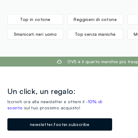
Top in cotone
Reggiseni di cotone
Smanicati neri uomo
Top senza maniche
M
footer.ariatitle
OVS è il quarto marchio più tra
Un click, un regalo:
Iscriviti ora alla newsletter e ottieni il
-10% di
sconto
sul tuo prossimo acquisto!
newsletter.footer.subscribe