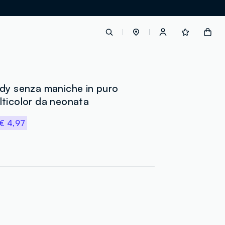
label.account.login
dy senza maniche in puro
ticolor da neonata
button.loginandregister
€ 4,97
button.order.tracking
loyalty.euro.points
loyalty.guest.message