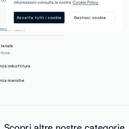
informazioni consulta la nostra
Cookie Policy
Accetta tutti i cookie
Gestisci cookie
ALI E FILIERA
teriale
tone
nza imbottitura
nza maniche
Scopri altre nostre categorie