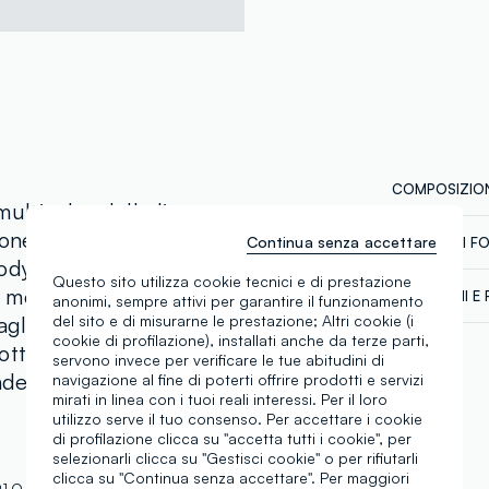
COMPOSIZION
ulticolor della linea
tone, offrendo
Continua senza accettare
CATENA DI F
Composizion
body senza maniche sono
Fornitore di 
Questo sito utilizza cookie tecnici e di prestazione
 mesi e garantiscono
SPEDIZIONI E 
anonimi, sempre attivi per garantire il funzionamento
SAKURA DYE
glio delle spalle e allo
del sito e di misurarne le prestazione; Altri cookie (i
Spedizione in
cookie di profilazione), installati anche da terze parti,
MADE IN BA
Temperatura 
ottoni a pressione rende
€60. Restitui
servono invece per verificare le tue abitudini di
corriere che 
ndendoli ideali per le
navigazione al fine di poterti offrire prodotti e servizi
tuoi prodotti
mirati in linea con i tuoi reali interessi. Per il loro
utilizzo serve il tuo consenso. Per accettare i cookie
di profilazione clicca su "accetta tutti i cookie", per
selezionarli clicca su "Gestisci cookie" o per rifiutarli
clicca su "Continua senza accettare". Per maggiori
1.O