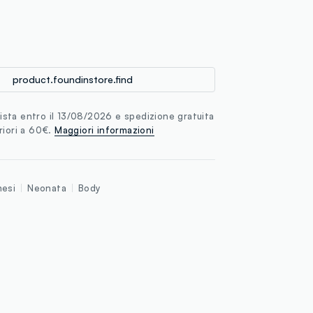
loyalty.guest.discoverpagelink
product.foundinstore.find
sta entro il 13/08/2026 e spedizione gratuita
riori a 60€.
Maggiori informazioni
esi
Neonata
Body