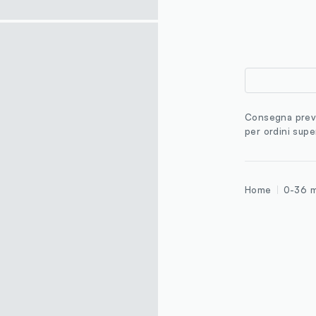
Consegna previ
per ordini supe
Home
0-36 m