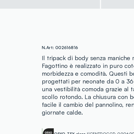
N.Art:
002616816
Il tripack di body senza maniche m
Fagottino è realizzato in puro co
morbidezza e comodità. Questi 
progettati per neonate da 0 a 36
una vestibilità comoda grazie al ta
scollo rotondo. La chiusura con b
facile il cambio del pannolino, re
giornate calde.
OEKO-TEX class I
CENTROCOT:
090699