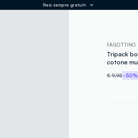
Resi sempre gratuiti
ER
FAGOTTINO
Tripack bo
cotone mul
€ 9,95
-50%
label.color
:
single.size