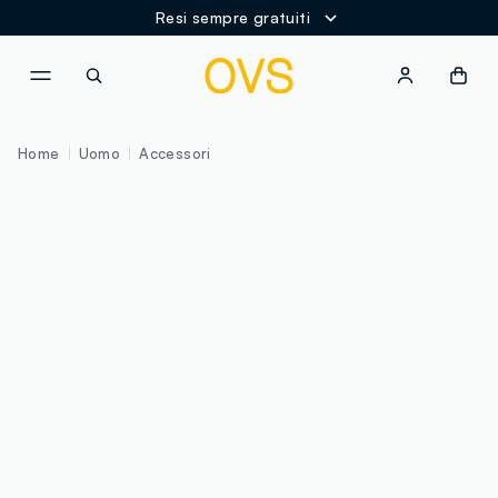
Resi sempre gratuiti
NAVIGATION.ARIA.GOTOMAINCONTENT
NAVIGATION.ARIA.GOTOFOOT
Home
Uomo
Accessori