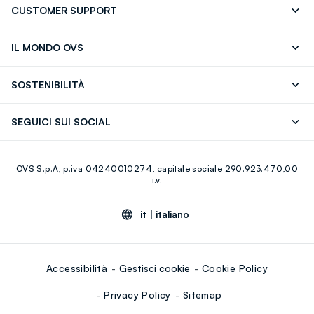
CUSTOMER SUPPORT
Segui il tuo ordine
Contattaci: 0418520342 (lun-ven 9-
IL MONDO OVS
17)
OVS ❤️ friends
Stampa
FAQ
Store locator
SOSTENIBILITÀ
Careers
Franchising
Scopri il nostro percorso
Cotone Italiano
SEGUICI SUI SOCIAL
Giftcard
Eco Valore
Raccolta abiti usati
Facebook
Instagram
RE-UP
OVS S.p.A, p.iva 04240010274, capitale sociale 290.923.470,00
Youtube
Linkedin
i.v.
it |
italiano
Accessibilità
Gestisci cookie
Cookie Policy
Privacy Policy
Sitemap