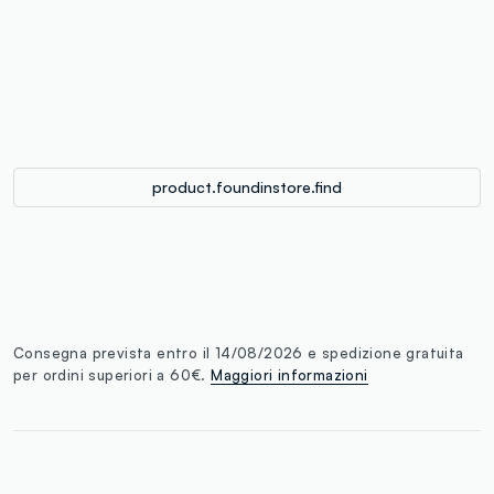
label.color
:
single.size
button.addtobag
product.foundinstore.find
Consegna prevista entro il 14/08/2026 e spedizione gratuita
per ordini superiori a 60€.
Maggiori informazioni