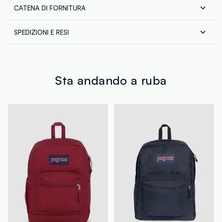
CATENA DI FORNITURA
Composizione:
100% POLIESTERE
Fornitore di prodotto finito
SPEDIZIONI E RESI
VF ITALIA SRL
Spedizione in tutta Italia gratuita per ordini superiori a
MADE IN CAMBODIA
€60. Restituisci gratuitamente i tuoi prodotti sia con il
corriere che in negozio: hai 30 giorni di tempo. Ritira i
tuoi prodotti in negozio, il servizio è sempre gratuito.
Sta andando a ruba