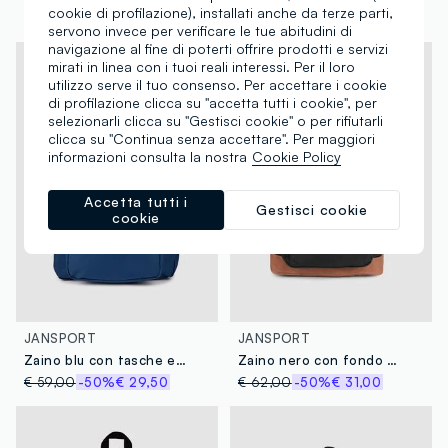
cookie di profilazione), installati anche da terze parti,
€ 59,00
-50%
€ 29,50
€ 38,00
-50%
€ 19,00
servono invece per verificare le tue abitudini di
navigazione al fine di poterti offrire prodotti e servizi
mirati in linea con i tuoi reali interessi. Per il loro
utilizzo serve il tuo consenso. Per accettare i cookie
di profilazione clicca su "accetta tutti i cookie", per
selezionarli clicca su "Gestisci cookie" o per rifiutarli
clicca su "Continua senza accettare". Per maggiori
informazioni consulta la nostra
Cookie Policy
Accetta tutti i
Gestisci cookie
cookie
JANSPORT
JANSPORT
Zaino blu con tasche esterne
Zaino nero con fondo marrone e tasche esterne
€ 59,00
-50%
€ 29,50
€ 62,00
-50%
€ 31,00