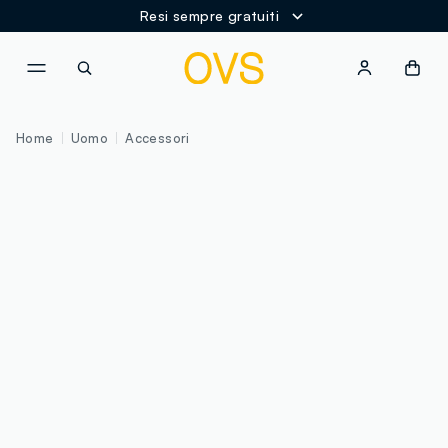
Resi sempre gratuiti
NAVIGATION.ARIA.GOTOMAINCONTENT
NAVIGATION.ARIA.GOTOFOOT
Home
Uomo
Accessori