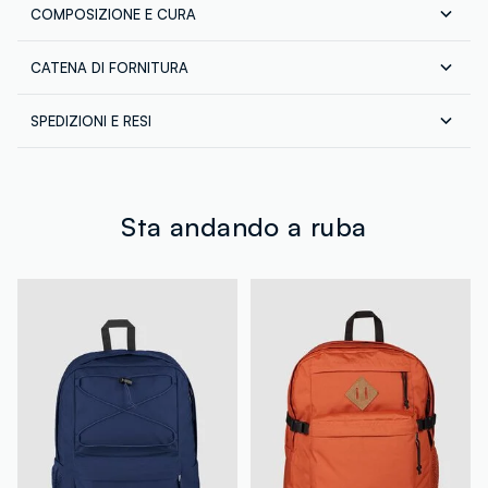
COMPOSIZIONE E CURA
CATENA DI FORNITURA
Composizione:
100% POLIESTERE
Fornitore di prodotto finito
SPEDIZIONI E RESI
VF ITALIA SRL
Spedizione in tutta Italia gratuita per ordini superiori a
MADE IN INDONESIA
€60. Restituisci gratuitamente i tuoi prodotti sia con il
corriere che in negozio: hai 30 giorni di tempo. Ritira i
tuoi prodotti in negozio, il servizio è sempre gratuito.
Sta andando a ruba