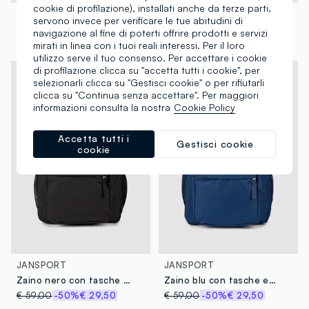
cookie di profilazione), installati anche da terze parti,
JANSPORT
JANSPORT
servono invece per verificare le tue abitudini di
Zaino grigio con tasca frontale e inserti
Zaino blu con fondo marrone e tasche esterne
navigazione al fine di poterti offrire prodotti e servizi
€ 50,00
-50%
€ 25,00
€ 62,00
-50%
€ 31,00
mirati in linea con i tuoi reali interessi. Per il loro
utilizzo serve il tuo consenso. Per accettare i cookie
di profilazione clicca su "accetta tutti i cookie", per
selezionarli clicca su "Gestisci cookie" o per rifiutarli
clicca su "Continua senza accettare". Per maggiori
informazioni consulta la nostra
Cookie Policy
Accetta tutti i
Gestisci cookie
cookie
JANSPORT
JANSPORT
Zaino nero con tasche esterne
Zaino blu con tasche esterne
€ 59,00
-50%
€ 29,50
€ 59,00
-50%
€ 29,50