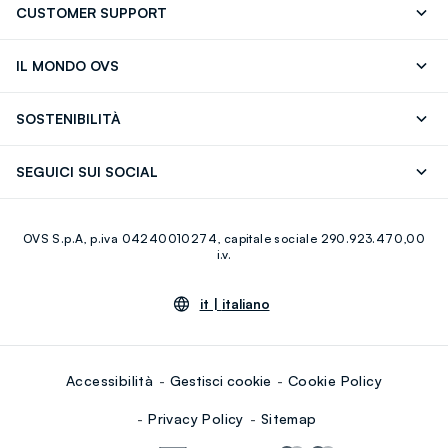
CUSTOMER SUPPORT
Segui il tuo ordine
Contattaci: 0418520342 (lun-ven 9-
IL MONDO OVS
17)
OVS ❤️ friends
Stampa
FAQ
Store locator
SOSTENIBILITÀ
Careers
Franchising
Scopri il nostro percorso
Cotone Italiano
SEGUICI SUI SOCIAL
Giftcard
Eco Valore
Raccolta abiti usati
Facebook
Instagram
RE-UP
OVS S.p.A, p.iva 04240010274, capitale sociale 290.923.470,00
Youtube
Linkedin
i.v.
it |
italiano
Accessibilità
Gestisci cookie
Cookie Policy
Privacy Policy
Sitemap