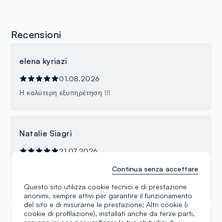
Recensioni
elena kyriazi
01.08.2026
Η καλύτερη εξυπηρέτηση !!!
Natalie Siagri
21.07.2026
Εξαιρετική εξυπηρέτηση. Το προσωπικό είναι πάρα
Continua senza accettare
πολύ ευγενικό και βοηθητικο. Τα ρούχα πολύ καλή
ποιότητα και όμορφα σχεδία. Πολλά μπράβο !!!
Questo sito utilizza cookie tecnici e di prestazione
anonimi, sempre attivi per garantire il funzionamento
del sito e di misurarne le prestazione; Altri cookie (i
cookie di profilazione), installati anche da terze parti,