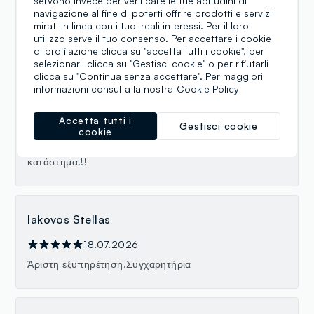
servono invece per verificare le tue abitudini di
ΕΥΗ ΦΙΛΙΠΠΙΔΟΥ
navigazione al fine di poterti offrire prodotti e servizi
mirati in linea con i tuoi reali interessi. Per il loro
21.07.2026
utilizzo serve il tuo consenso. Per accettare i cookie
Έμεινα απόλυτα ευχαριστημένη από την εξυπηρέτηση
di profilazione clicca su "accetta tutti i cookie", per
selezionarli clicca su "Gestisci cookie" o per rifiutarli
του προσωπικού. Ήταν ευγενικό, πρόθυμο και με
clicca su "Continua senza accettare". Per maggiori
βοήθησε πραγματικά στις επιλογές μου. Μου πρότειναν
informazioni consulta la nostra
Cookie Policy
συνδυασμούς προϊόντων, μοιράστηκαν τη γνώμη τους
με επαγγελματισμό και με βοήθησαν να δημιουργήσω
ολοκληρωμένα σετ. Η εξυπηρέτηση ήταν άμεση, φιλική
Accetta tutti i
Gestisci cookie
cookie
και έκανε την εμπειρία των αγορών μου ιδιαίτερα
ευχάριστη. Σίγουρα θα επισκεφθώ ξανά το
κατάστημα!!!
Iakovos Stellas
18.07.2026
Άριστη εξυπηρέτηση.Συγχαρητήρια