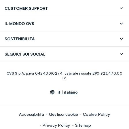
CUSTOMER SUPPORT
Segui il tuo ordine
Contattaci: 0418520342 (lun-ven 9-
IL MONDO OVS
17)
OVS ❤️ friends
Stampa
FAQ
Store locator
SOSTENIBILITÀ
Careers
Franchising
Scopri il nostro percorso
Cotone Italiano
SEGUICI SUI SOCIAL
Giftcard
Eco Valore
Raccolta abiti usati
Facebook
Instagram
RE-UP
OVS S.p.A, p.iva 04240010274, capitale sociale 290.923.470,00
Youtube
Linkedin
i.v.
it |
italiano
Accessibilità
Gestisci cookie
Cookie Policy
Privacy Policy
Sitemap