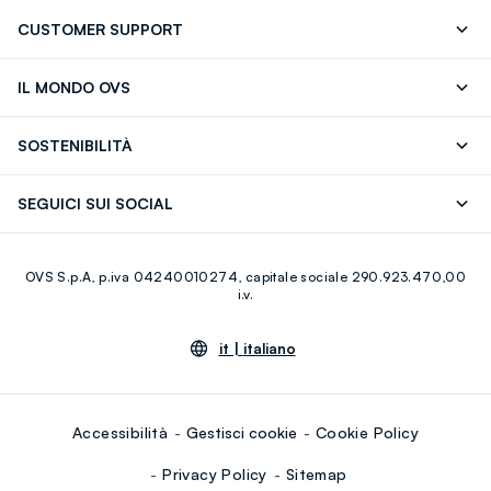
CUSTOMER SUPPORT
Segui il tuo ordine
Contattaci: 0418520342 (lun-ven 9-
IL MONDO OVS
17)
OVS ❤️ friends
Stampa
FAQ
Store locator
SOSTENIBILITÀ
Careers
Franchising
Scopri il nostro percorso
Cotone Italiano
SEGUICI SUI SOCIAL
Giftcard
Eco Valore
Raccolta abiti usati
Facebook
Instagram
RE-UP
OVS S.p.A, p.iva 04240010274, capitale sociale 290.923.470,00
Youtube
Linkedin
i.v.
it |
italiano
Accessibilità
Gestisci cookie
Cookie Policy
Privacy Policy
Sitemap