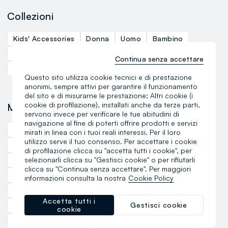
Collezioni
Kids' Accessories
Donna
Uomo
Bambino
Profumeria
Manga
Sport
Premaman
Curvy
Continua senza accettare
Underwear
Questo sito utilizza cookie tecnici e di prestazione
anonimi, sempre attivi per garantire il funzionamento
del sito e di misurarne le prestazione; Altri cookie (i
cookie di profilazione), installati anche da terze parti,
Marchi
servono invece per verificare le tue abitudini di
navigazione al fine di poterti offrire prodotti e servizi
Altavia
Apricot
B. Angel x Mare Fuori
mirati in linea con i tuoi reali interessi. Per il loro
utilizzo serve il tuo consenso. Per accettare i cookie
Canadian Peak
E-tees
Everlast
Eye Line
di profilazione clicca su "accetta tutti i cookie", per
selezionarli clicca su "Gestisci cookie" o per rifiutarli
Geographical Norway
Girls
Hybrid
Ipanema
clicca su "Continua senza accettare". Per maggiori
Jansport
Lonsdale
Lovable
Love Therapy
informazioni consulta la nostra
Cookie Policy
Mayrev
Music Matter
Nicol Caramel
Accetta tutti i
Gestisci cookie
Nina Kendosa
Quid
RE.UP
Tally Weijl
Utopja
cookie
Bbe Biotech Beauty
ClioMakeUp That's Mascara