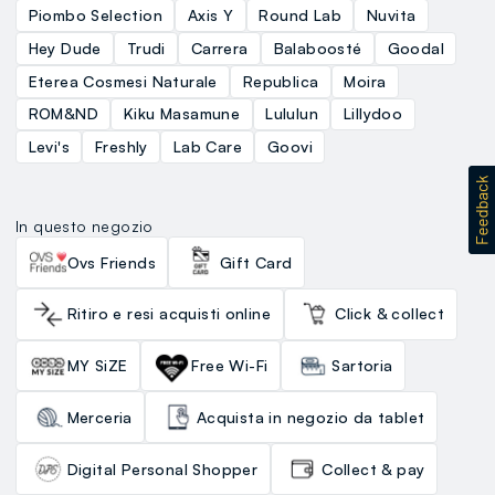
Piombo Selection
Axis Y
Round Lab
Nuvita
Hey Dude
Trudi
Carrera
Balaboosté
Goodal
Eterea Cosmesi Naturale
Republica
Moira
ROM&ND
Kiku Masamune
Lululun
Lillydoo
Levi's
Freshly
Lab Care
Goovi
In questo negozio
Ovs Friends
Gift Card
Ritiro e resi acquisti online
Click & collect
MY SiZE
Free Wi-Fi
Sartoria
Merceria
Acquista in negozio da tablet
Digital Personal Shopper
Collect & pay