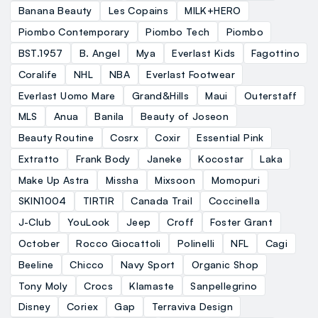
Banana Beauty
Les Copains
MILK+HERO
Piombo Contemporary
Piombo Tech
Piombo
BST.1957
B. Angel
Mya
Everlast Kids
Fagottino
Coralife
NHL
NBA
Everlast Footwear
Everlast Uomo Mare
Grand&Hills
Maui
Outerstaff
MLS
Anua
Banila
Beauty of Joseon
Beauty Routine
Cosrx
Coxir
Essential Pink
Extratto
Frank Body
Janeke
Kocostar
Laka
Make Up Astra
Missha
Mixsoon
Momopuri
SKIN1004
TIRTIR
Canada Trail
Coccinella
J-Club
YouLook
Jeep
Croff
Foster Grant
October
Rocco Giocattoli
Polinelli
NFL
Cagi
Beeline
Chicco
Navy Sport
Organic Shop
Tony Moly
Crocs
Klamaste
Sanpellegrino
Disney
Coriex
Gap
Terraviva Design