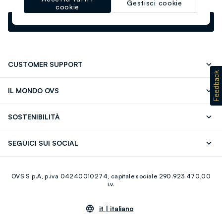
Gestisci cookie
cookie
newsletter.footer.subscribe
CUSTOMER SUPPORT
Segui il tuo ordine
Contattaci: 0418520342 (lun-ven 9-
IL MONDO OVS
17)
OVS ❤️ friends
Stampa
FAQ
Store locator
SOSTENIBILITÀ
Careers
Franchising
Scopri il nostro percorso
Cotone Italiano
SEGUICI SUI SOCIAL
Giftcard
Eco Valore
Raccolta abiti usati
Facebook
Instagram
RE-UP
OVS S.p.A, p.iva 04240010274, capitale sociale 290.923.470,00
Youtube
Linkedin
i.v.
it |
italiano