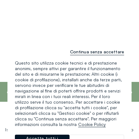
Continua senza accettare
Questo sito utilizza cookie tecnici e di prestazione
anonimi, sempre attivi per garantire il funzionamento
del sito e di misurarne le prestazione; Altri cookie (i
cookie di profilazione), installati anche da terze parti,
footer.ariatitle
servono invece per verificare le tue abitudini di
OVS è il quarto marchio più trasparente al
navigazione al fine di poterti offrire prodotti e servizi
mondo secondo il report What Fuels Fashion?
mirati in linea con i tuoi reali interessi. Per il loro
2025 di Fashion Revolution.
Scopri di più
utilizzo serve il tuo consenso. Per accettare i cookie
di profilazione clicca su "accetta tutti i cookie", per
selezionarli clicca su "Gestisci cookie" o per rifiutarli
Un click, un regalo:
clicca su "Continua senza accettare". Per maggiori
informazioni consulta la nostra
Cookie Policy
Iscriviti ora alla newsletter e ottieni il
-10% di sconto
sul tuo
prossimo acquisto!
Accetta tutti i