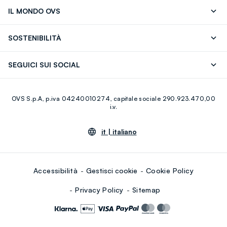
Segui il tuo ordine
Contattaci: 0418520342 (lun-ven 9-
IL MONDO OVS
17)
OVS ❤️ friends
Stampa
FAQ
Store locator
SOSTENIBILITÀ
Careers
Franchising
Scopri il nostro percorso
Cotone Italiano
SEGUICI SUI SOCIAL
Giftcard
Eco Valore
Raccolta abiti usati
Facebook
Instagram
RE-UP
OVS S.p.A, p.iva 04240010274, capitale sociale 290.923.470,00
Youtube
Linkedin
i.v.
it |
italiano
Accessibilità
Gestisci cookie
Cookie Policy
Privacy Policy
Sitemap