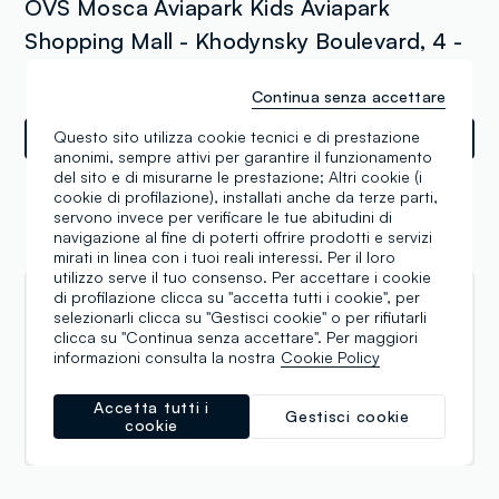
OVS Mosca Aviapark Kids Aviapark
Shopping Mall - Khodynsky Boulevard, 4 -
Khoroshevsky District, Mosca (XX)
Continua senza accettare
Questo sito utilizza cookie tecnici e di prestazione
Indicazioni
anonimi, sempre attivi per garantire il funzionamento
del sito e di misurarne le prestazione; Altri cookie (i
cookie di profilazione), installati anche da terze parti,
servono invece per verificare le tue abitudini di
navigazione al fine di poterti offrire prodotti e servizi
Recensioni
mirati in linea con i tuoi reali interessi. Per il loro
utilizzo serve il tuo consenso. Per accettare i cookie
di profilazione clicca su "accetta tutti i cookie", per
Евгения Евгения
selezionarli clicca su "Gestisci cookie" o per rifiutarli
clicca su "Continua senza accettare". Per maggiori
01.09.2023
informazioni consulta la nostra
Cookie Policy
Отличный магазин с очень приятными
ценами.Одежда до 15 лет,по качеству
Accetta tutti i
Gestisci cookie
cookie
великолепная,рекомендую для посещения