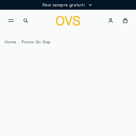
Resi sempre gratuiti
NAVIGATION.ARIA.GOTOMAINCONTENT
NAVIGATION.ARIA.GOTOFOOT
Home
Promo Go Gap