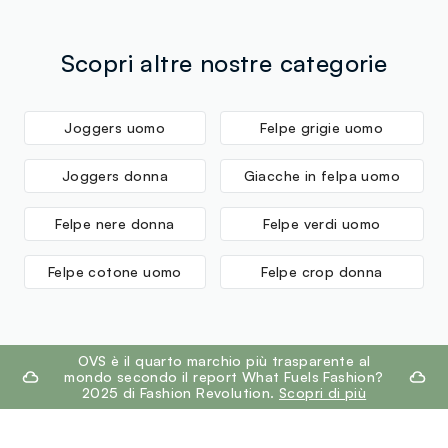
MADE IN CAMBODIA
€60. Restituisci gratuitamente i tuoi prodotti sia con il
corriere che in negozio: hai 30 giorni di tempo. Ritira i
tuoi prodotti in negozio, il servizio è sempre gratuito.
Scopri altre nostre categorie
Joggers uomo
Felpe grigie uomo
Joggers donna
Giacche in felpa uomo
Felpe nere donna
Felpe verdi uomo
Felpe cotone uomo
Felpe crop donna
footer.ariatitle
OVS è il quarto marchio più trasparente al
mondo secondo il report What Fuels Fashion?
2025 di Fashion Revolution.
Scopri di più