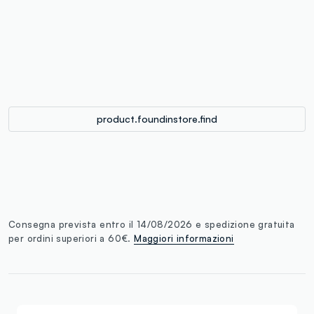
label.color
:
single.size
button.addtobag
product.foundinstore.find
Consegna prevista entro il 14/08/2026 e spedizione gratuita
per ordini superiori a 60€.
Maggiori informazioni