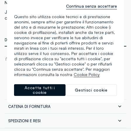
N.Art:
004008385
Continua senza accettare
Joggers in felpa di misto cotone con coulisse. Vita e
Questo sito utilizza cookie tecnici e di prestazione
caviglie elasticate a costina. Ricamo logo sul lato.
anonimi, sempre attivi per garantire il funzionamento
del sito e di misurarne le prestazione; Altri cookie (i
cookie di profilazione), installati anche da terze parti,
servono invece per verificare le tue abitudini di
DETTAGLI TECNICI
navigazione al fine di poterti offrire prodotti e servizi
mirati in linea con i tuoi reali interessi. Per il loro
utilizzo serve il tuo consenso. Per accettare i cookie
Materiale
di profilazione clicca su "accetta tutti i cookie", per
Cotone
selezionarli clicca su "Gestisci cookie" o per rifiutarli
clicca su "Continua senza accettare". Per maggiori
informazioni consulta la nostra
Cookie Policy
Accetta tutti i
Gestisci cookie
cookie
COMPOSIZIONE E CURA
CATENA DI FORNITURA
Composizione:
77% COTONE,23% POLIESTERE
Fornitore di prodotto finito
SPEDIZIONI E RESI
GPS STRATEGIC ALLIANCES LLC
Spedizione in tutta Italia gratuita per ordini superiori a