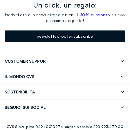
Un click, un regalo:
Iscriviti ora alla newsletter e ottieni il
-10% di sconto
sul tuo
prossimo acquisto!
newsletter.footer.subscribe
CUSTOMER SUPPORT
Segui il tuo ordine
Contattaci: 0418520342 (lun-ven 9-
IL MONDO OVS
17)
OVS ❤️ friends
Stampa
FAQ
Store locator
SOSTENIBILITÀ
Careers
Franchising
Scopri il nostro percorso
Cotone Italiano
SEGUICI SUI SOCIAL
Giftcard
Eco Valore
Raccolta abiti usati
Facebook
Instagram
RE-UP
OVS S.p.A, p.iva 04240010274, capitale sociale 290.923.470,00
Youtube
Linkedin