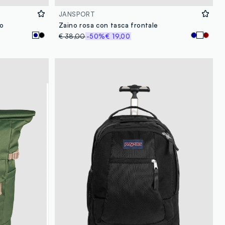
JANSPORT
to
Zaino rosa con tasca frontale
€ 38,00
-50%
€ 19,00