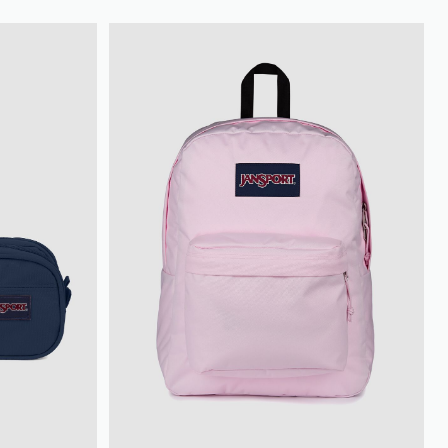
loyalty.guest.discoverpagelink