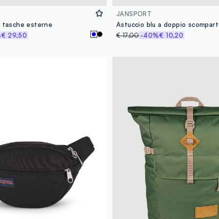
JANSPORT
n tasche esterne
Astuccio blu a doppio scompar
%
€ 29,50
€ 17,00
-40%
€ 10,20