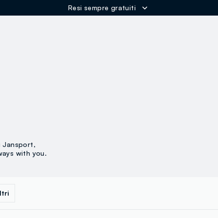
Resi sempre gratuiti
ER
ci Jansport,
lways with you.
ltri