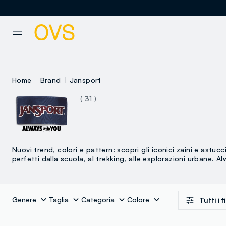
NAVIGATION.ARIA.GOTOMAINCONTENT
NAVIGATION.ARIA.GOTOFOOT
Home
Brand
Jansport
( 31 )
Nuovi trend, colori e pattern: scopri gli iconici zaini e astuc
perfetti dalla scuola, al trekking, alle esplorazioni urbane. A
Genere
Taglia
Categoria
Colore
Tutti i fi