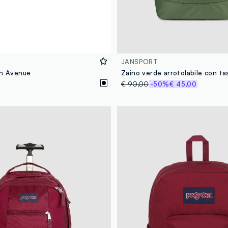
JANSPORT
th Avenue
Zaino verde arrotolabile con t
€ 90,00
-50%
€ 45,00