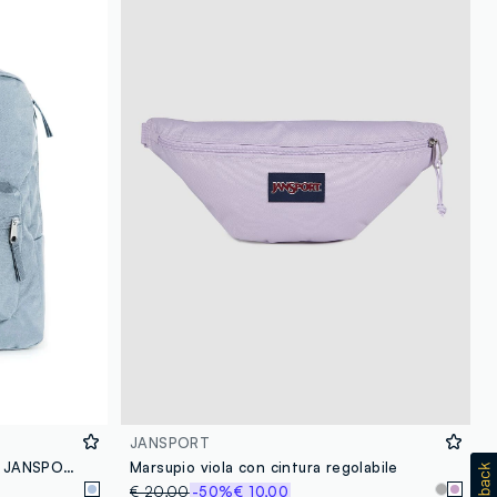
JANSPORT
Zaino unisex in tessuto azzurro JANSPORT
Marsupio viola con cintura regolabile
€ 20,00
-50%
€ 10,00