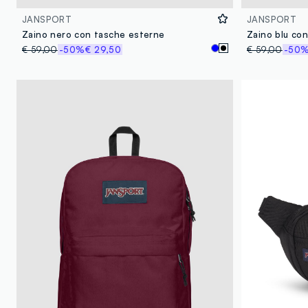
JANSPORT
JANSPORT
Zaino nero con tasche esterne
Zaino blu co
€ 59,00
-50%
€ 29,50
€ 59,00
-50