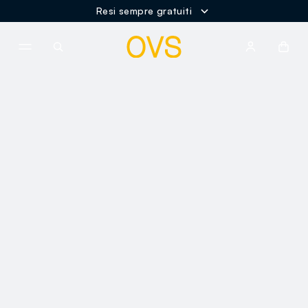
Resi sempre gratuiti
NAVIGATION.ARIA.GOTOMAINCONTENT
NAVIGATION.ARIA.GOTOFOOT