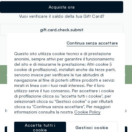
Acquista ora
Vuoi verificare il saldo della tua Gift Card?
gift.card.check.submit
Leggi il regolamento
Leggi le domande frequenti
Continua senza accettare
Questo sito utilizza cookie tecnici e di prestazione
anonimi, sempre attivi per garantire il funzionamento
del sito e di misurarne le prestazione; Altri cookie (i
footer.ariatitle
cookie di profilazione), installati anche da terze parti,
OVS è il quarto marchio più trasparente al
mondo secondo il report What Fuels Fashion?
servono invece per verificare le tue abitudini di
2025 di Fashion Revolution.
Scopri di più
navigazione al fine di poterti offrire prodotti e servizi
mirati in linea con i tuoi reali interessi. Per il loro
utilizzo serve il tuo consenso. Per accettare i cookie
di profilazione clicca su "accetta tutti i cookie", per
Un click, un regalo:
selezionarli clicca su "Gestisci cookie" o per rifiutarli
clicca su "Continua senza accettare". Per maggiori
Iscriviti ora alla newsletter e ottieni il
-10% di sconto
sul tuo
informazioni consulta la nostra
Cookie Policy
prossimo acquisto!
Accetta tutti i
Gestisci cookie
cookie