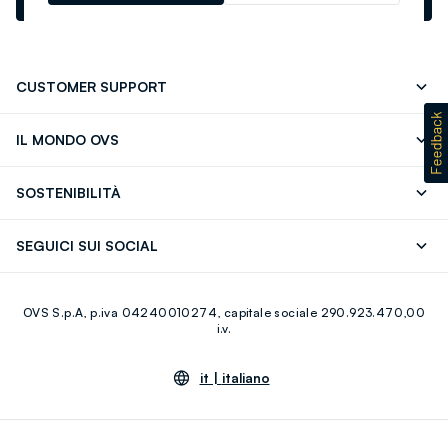
newsletter.footer.subscribe
CUSTOMER SUPPORT
Segui il tuo ordine
Contattaci: 0418520342 (lun-ven 9-
IL MONDO OVS
17)
OVS ❤️ friends
Stampa
FAQ
Store locator
SOSTENIBILITÀ
Careers
Franchising
Scopri il nostro percorso
Cotone Italiano
SEGUICI SUI SOCIAL
Giftcard
Eco Valore
Raccolta abiti usati
Facebook
Instagram
RE-UP
OVS S.p.A, p.iva 04240010274, capitale sociale 290.923.470,00
Youtube
Linkedin
i.v.
it |
italiano