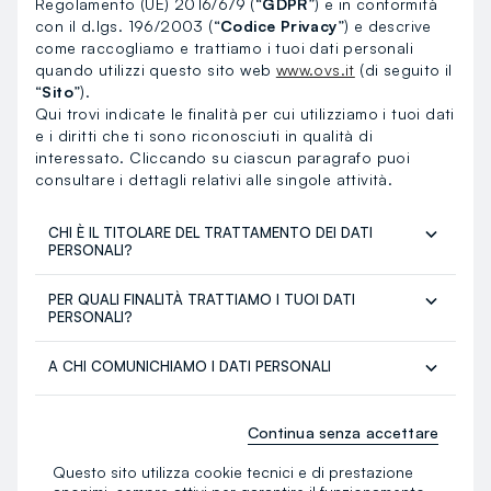
Regolamento (UE) 2016/679 (“
GDPR
”) e in conformità
con il d.lgs. 196/2003 (“
Codice Privacy
”) e descrive
come raccogliamo e trattiamo i tuoi dati personali
quando utilizzi questo sito web
www.ovs.it
(di seguito il
“
Sito
”).
Qui trovi indicate le finalità per cui utilizziamo i tuoi dati
e i diritti che ti sono riconosciuti in qualità di
interessato. Cliccando su ciascun paragrafo puoi
consultare i dettagli relativi alle singole attività.
CHI È IL TITOLARE DEL TRATTAMENTO DEI DATI
PERSONALI?
PER QUALI FINALITÀ TRATTIAMO I TUOI DATI
PERSONALI?
A CHI COMUNICHIAMO I DATI PERSONALI
CANALI SOCIAL
Continua senza accettare
Questo sito utilizza cookie tecnici e di prestazione
TRASFERIMENTO DEI DATI PERSONALI IN PAESI EXTRA