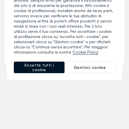
anonimi, sempre attivi per garantire il funzionamento
SEE
del sito e di misurarne le prestazione; Altri cookie (i
cookie di profilazione), installati anche da terze parti,
RESPONSABILE DELLA PROTEZIONE DEI DATI – DPO
servono invece per verificare le tue abitudini di
navigazione al fine di poterti offrire prodotti e servizi
mirati in linea con i tuoi reali interessi. Per il loro
I TUOI DIRITTI E DATI DI CONTATTO DI OVS
utilizzo serve il tuo consenso. Per accettare i cookie
di profilazione clicca su "accetta tutti i cookie", per
selezionarli clicca su "Gestisci cookie" o per rifiutarli
Ultimo Aggiornamento: 15 Aprile 2026
clicca su "Continua senza accettare". Per maggiori
informazioni consulta la nostra
Cookie Policy
Consulta la versione precedente
qui
.
Accetta tutti i
Gestisci cookie
cookie