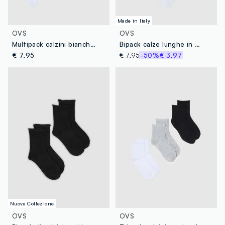
Made in Italy
OVS
OVS
Multipack calzini bianchi in misto cotone regular fit
Bipack calze lunghe in puro cotone mercerizzato bianco
€ 7,95
€ 7,95
-50%
€ 3,97
Nuova Collezione
OVS
OVS