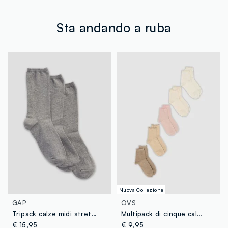
MADE IN VIETNAM
€60. Restituisci gratuitamente i tuoi prodotti sia con il
corriere che in negozio: hai 30 giorni di tempo. Ritira i
tuoi prodotti in negozio, il servizio è sempre gratuito.
Sta andando a ruba
Nuova Collezione
GAP
OVS
Tripack calze midi stretch
Multipack di cinque calzini multicolor in misto cotone organico
€ 15,95
€ 9,95