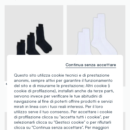
Continua senza accettare
Questo sito utilizza cookie tecnici e di prestazione
anonimi, sempre attivi per garantire il funzionamento
Made in Italy
Made in Italy
del sito e di misurarne le prestazione; Altri cookie (i
cookie di profilazione), installati anche da terze parti,
OVS
OVS
servono invece per verificare le tue abitudini di
Tripack di calze blu in Filo di Scozia di puro cotone
Bipack di calze midi bianche in puro cotone
navigazione al fine di poterti offrire prodotti e servizi
€ 12,95
€ 7,95
mirati in linea con i tuoi reali interessi. Per il loro
utilizzo serve il tuo consenso. Per accettare i cookie
di profilazione clicca su "accetta tutti i cookie", per
selezionarli clicca su "Gestisci cookie" o per rifiutarli
clicca su "Continua senza accettare". Per maggiori