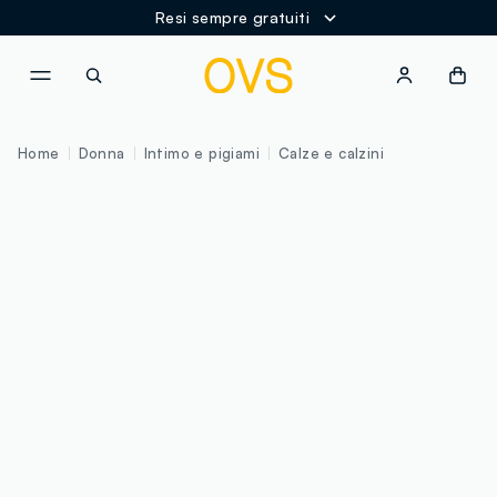
Resi sempre gratuiti
NAVIGATION.ARIA.GOTOMAINCONTENT
NAVIGATION.ARIA.GOTOFOOT
Home
Donna
Intimo e pigiami
Calze e calzini