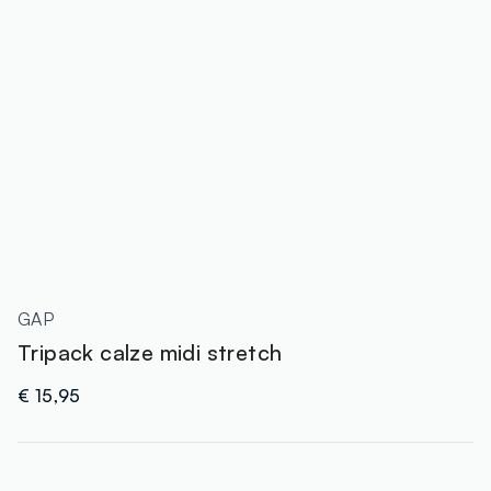
GAP
Tripack calze midi stretch
€ 15,95
label.color
: