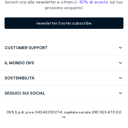
Iscriviti ora alla newsletter e ottieni il
-10% di sconto
sul tuo
prossimo acquisto!
newsletter.footer.subscribe
CUSTOMER SUPPORT
Segui il tuo ordine
Contattaci: 0418520342 (lun-ven 9-
IL MONDO OVS
17)
OVS ❤️ friends
Stampa
FAQ
Store locator
SOSTENIBILITÀ
Careers
Franchising
Scopri il nostro percorso
Cotone Italiano
SEGUICI SUI SOCIAL
Giftcard
Eco Valore
Raccolta abiti usati
Facebook
Instagram
RE-UP
OVS S.p.A, p.iva 04240010274, capitale sociale 290.923.470,00
Youtube
Linkedin
i.v.