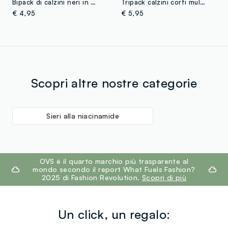
Bipack di calzini neri in misto cotone jersey organico
Tripack calzini corti multicolor in misto cotone vestibilità aderente
€ 4,95
€ 5,95
Scopri altre nostre categorie
Sieri alla niacinamide
footer.ariatitle
OVS è il quarto marchio più trasparente al
mondo secondo il report What Fuels Fashion?
2025 di Fashion Revolution.
Scopri di più
Un click, un regalo: