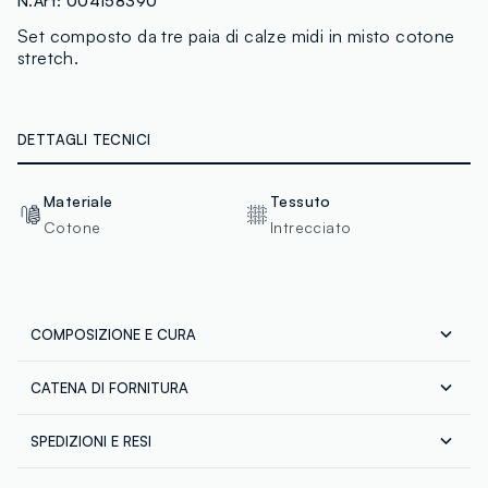
N.Art:
004158390
Set composto da tre paia di calze midi in misto cotone
stretch.
DETTAGLI TECNICI
Materiale
Tessuto
Cotone
Intrecciato
COMPOSIZIONE E CURA
CATENA DI FORNITURA
Composizione:
Fornitore di prodotto finito
75% COTONE,22% POLIESTERE,3% ELASTAN
SPEDIZIONI E RESI
GPS STRATEGIC ALLIANCES LLC
Spedizione in tutta Italia gratuita per ordini superiori a