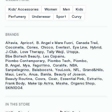
Kids' Accessories
Women
Men
Kids
Perfumery
Underwear
Sport
Curvy
BRANDS
Altavia
Apricot
B. Angel x Mare Fuori
Canada Trail
Coccinella
Coriex
Chicco
Everlast
Eye Line
Hybrid
J-Club
Love Therapy
Tally Weijl
Utopja
Bbe Biotech Beauty
Les Copains
Piombo Contemporary
Piombo Tech
Piombo
B. Angel
Mya
Fagottino
Coralife
NBA
Sanpellegrino
Balaboosté
YouLook
NFL
Grand&Hills
Maui
Levi's
Anua
Banila
Beauty of Joseon
Beauty Routine
Cosrx
Coxir
Essential Pink
Extratto
Frank Body
Make Up Astra
Missha
Organic Shop
SKIN1004
IN THIS STORE