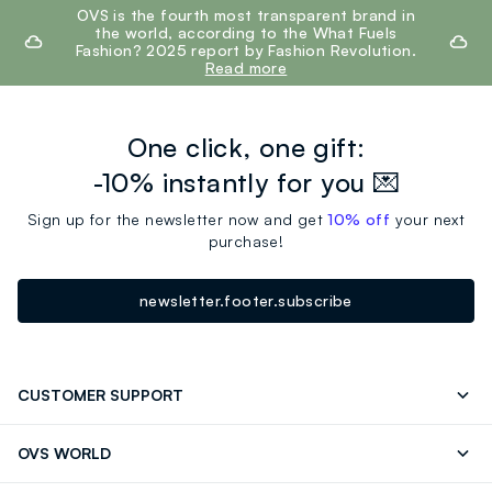
footer.ariatitle
OVS is the fourth most transparent brand in
the world, according to the What Fuels
Fashion? 2025 report by Fashion Revolution.
Read more
One click, one gift:
-10% instantly for you 💌
Sign up for the newsletter now and get
10% off
your next
purchase!
newsletter.footer.subscribe
CUSTOMER SUPPORT
Track your Order
Send an email
OVS WORLD
FAQ
Store locator