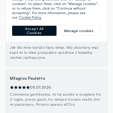
finalmente una commessa sempre gentile e
cookies”, to select them, click on “Manage cookies”,
sorridente oltre che professionale. Marie fa la
or to refuse them, click on “Continue without
differenza!!!!
accepting”. For more information, please see
our
Cookie Policy
Accept All
Manage cookies
gosiaczek521
Cookies
14.07.2026
Jak dla mnie bardzo fajny sklep. Mój ukochany mąż
kupił mi tu dwie przepiękne spódnice z bawełny.
Jestem zachwycona.
Milagros Pauletto
05.07.2026
Commessa gentilissima, mi ha aiutato a scegliere fra
2 taglie, prezzi giusti, ho sempre trovato vestiti che
mi piacessero. Ritorno spesso all'Ovs