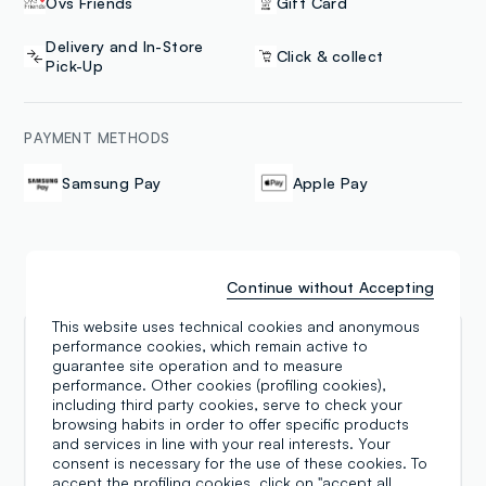
Ovs Friends
Gift Card
Delivery and In-Store
Click & collect
Pick-Up
PAYMENT METHODS
Samsung Pay
Apple Pay
Continue without Accepting
Reviews
This website uses technical cookies and anonymous
performance cookies, which remain active to
Alba Cobani
guarantee site operation and to measure
performance. Other cookies (profiling cookies),
30.07.2026
including third party cookies, serve to check your
Sono una cliente dal primo giorno dell' apertura in
browsing habits in order to offer specific products
and services in line with your real interests. Your
centro, soprattutto per il reparto bambini. Negozio
consent is necessary for the use of these cookies. To
pulito e ordinato. Per quanto riguarda il personale
accept the profiling cookies, click on "accept all