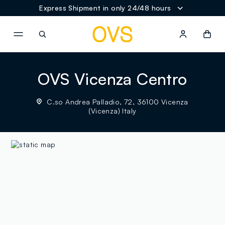
Express Shipment in only 24/48 hours
NAVIGATION.ARIA.GOTOMAINCONTENT
NAVIGATION.ARIA.GOTOFOOT
OVS Vicenza Centro
C.so Andrea Palladio, 72, 36100 Vicenza
(Vicenza) Italy