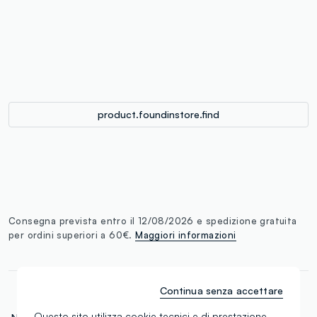
single.size
button.addtobag
product.foundinstore.find
Consegna prevista entro il 12/08/2026 e spedizione gratuita
per ordini superiori a 60€.
Maggiori informazioni
Continua senza accettare
Questo sito utilizza cookie tecnici e di prestazione