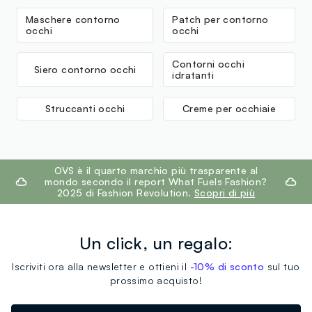
Benzoate, Potassium Sorbate, Benzyl Alcohol,
Maschere contorno
Patch per contorno
Phenoxyethanol, Ethylhexylglycerin, Tetrasodium
occhi
occhi
Glutamate Diacetate. *da agricoltura biologica
Contorni occhi
Siero contorno occhi
idratanti
Struccanti occhi
Creme per occhiaie
footer.ariatitle
OVS è il quarto marchio più trasparente al
mondo secondo il report What Fuels Fashion?
2025 di Fashion Revolution.
Scopri di più
Un click, un regalo:
Iscriviti ora alla newsletter e ottieni il
-10% di sconto
sul tuo
prossimo acquisto!