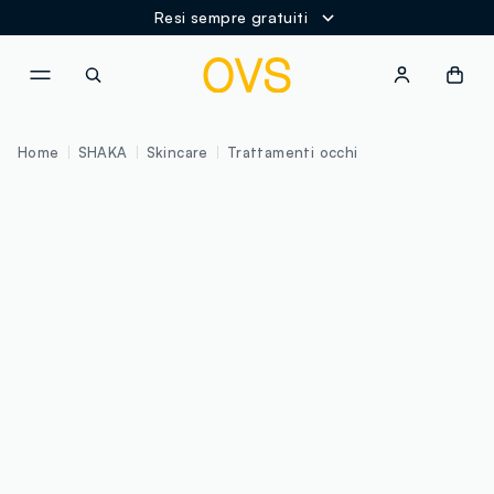
Resi sempre gratuiti
NAVIGATION.ARIA.GOTOMAINCONTENT
NAVIGATION.ARIA.GOTOFOOT
Home
SHAKA
Skincare
Trattamenti occhi