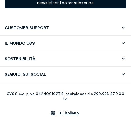
newsletter.footer.subscribe
CUSTOMER SUPPORT
Segui il tuo ordine
Contattaci: 0418520342 (lun-ven 9-
IL MONDO OVS
17)
OVS ❤️ friends
Stampa
FAQ
Store locator
SOSTENIBILITÀ
Careers
Franchising
Scopri il nostro percorso
Cotone Italiano
SEGUICI SUI SOCIAL
Giftcard
Eco Valore
Raccolta abiti usati
Facebook
Instagram
RE-UP
OVS S.p.A, p.iva 04240010274, capitale sociale 290.923.470,00
Youtube
Linkedin
i.v.
it |
italiano