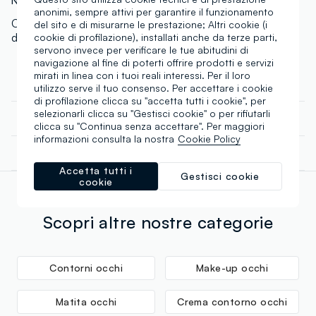
N.Art:
002033509
anonimi, sempre attivi per garantire il funzionamento
Crema contorno occhi idratante emolliente
del sito e di misurarne le prestazione; Altri cookie (i
decongestionante borse occhiaie.
cookie di profilazione), installati anche da terze parti,
servono invece per verificare le tue abitudini di
navigazione al fine di poterti offrire prodotti e servizi
mirati in linea con i tuoi reali interessi. Per il loro
COMPOSIZIONE E CURA
utilizzo serve il tuo consenso. Per accettare i cookie
di profilazione clicca su "accetta tutti i cookie", per
selezionarli clicca su "Gestisci cookie" o per rifiutarli
CATENA DI FORNITURA
clicca su "Continua senza accettare". Per maggiori
Composizione:
informazioni consulta la nostra
Cookie Policy
Fornitore di prodotto finito
Ingredients: Aqua, Glycerin, Ethylhexyl Palmitate,
SPEDIZIONI E RESI
Cetearyl Alcohol, Octyldodecanol, Prunus Amygdalus
GIOVANARDI FARMACEUTICI S.R.L.
Accetta tutti i
Gestisci cookie
Spedizione in tutta Italia gratuita per ordini superiori a
Dulcis Oil, Glyceryl Stearate, Sasa Kurilensis Leaf/Stem
cookie
€60. Restituisci gratuitamente i tuoi prodotti sia con il
Extract, Saccharomyces Ferment Lysate Filtrate, Acetyl
corriere che in negozio: hai 30 giorni di tempo. Ritira i
Tetrapeptide-5, Avena Sativa Kernel Extract, Ruscus
tuoi prodotti in negozio, il servizio è sempre gratuito.
Scopri altre nostre categorie
Aculeatus Root Extract, Arnica Montana Flower Extract,
Aesculus Hippocastanum Leaf Extract, Aloe
Barbadensis Leaf Juice*, Acacia Senegal Gum*,
Contorni occhi
Make-up occhi
Caffeine, Sodium Hyaluronate, Tocopherol, Ascorbyl
Palmitate, Tocopheryl Acetate, Xanthan Gum, Lecithin,
Matita occhi
Crema contorno occhi
Ceteareth-20, Sodium Phytate, Citric Acid, Sodium