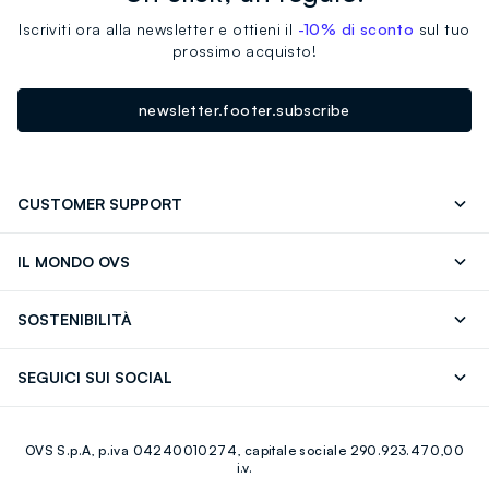
Iscriviti ora alla newsletter e ottieni il
-10% di sconto
sul tuo
prossimo acquisto!
newsletter.footer.subscribe
CUSTOMER SUPPORT
Segui il tuo ordine
Contattaci: 0418520342 (lun-ven 9-
IL MONDO OVS
17)
OVS ❤️ friends
Stampa
FAQ
Store locator
SOSTENIBILITÀ
Careers
Franchising
Scopri il nostro percorso
Cotone Italiano
SEGUICI SUI SOCIAL
Giftcard
Eco Valore
Raccolta abiti usati
Facebook
Instagram
RE-UP
OVS S.p.A, p.iva 04240010274, capitale sociale 290.923.470,00
Youtube
Linkedin
i.v.