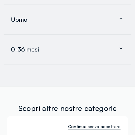
Abbigliamento
Intimo e pigiami
Uomo
Accessori
search.noproducts.suggestedcategory.allproducts
Abbigliamento
Intimo e pigiami
0-36 mesi
Accessori
search.noproducts.suggestedcategory.allproducts
Neonato
Neonata
Bimbo
search.noproducts.suggestedcategory.allproducts
Scopri altre nostre categorie
Continua senza accettare
Borsa a mano da
Cinture nere da donna
donna