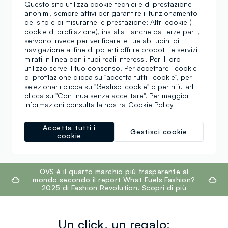
Questo sito utilizza cookie tecnici e di prestazione
anonimi, sempre attivi per garantire il funzionamento
Borsa in pelle da
Cappelli eleganti da
del sito e di misurarne le prestazione; Altri cookie (i
donna
donna
cookie di profilazione), installati anche da terze parti,
servono invece per verificare le tue abitudini di
navigazione al fine di poterti offrire prodotti e servizi
Cinture marroni da
Borsa a tracolla nera da
mirati in linea con i tuoi reali interessi. Per il loro
donna
donna
utilizzo serve il tuo consenso. Per accettare i cookie
di profilazione clicca su "accetta tutti i cookie", per
Cinture eleganti
selezionarli clicca su "Gestisci cookie" o per rifiutarli
Portachiavi donna
donna
clicca su "Continua senza accettare". Per maggiori
informazioni consulta la nostra
Cookie Policy
Borsa da viaggio da
Costumi da donna
donna
Accetta tutti i
Gestisci cookie
cookie
footer.ariatitle
OVS è il quarto marchio più trasparente al
mondo secondo il report What Fuels Fashion?
2025 di Fashion Revolution.
Scopri di più
Un click, un regalo: