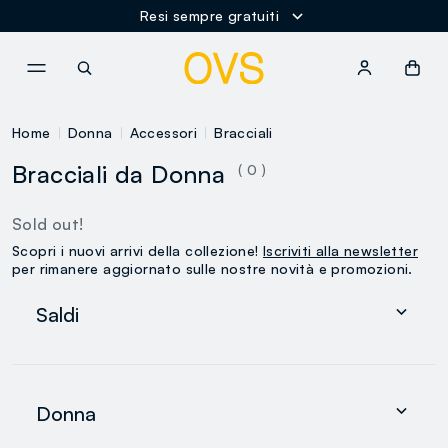
Resi sempre gratuiti
NAVIGATION.ARIA.GOTOMAINCONTENT
NAVIGATION.ARIA.GOTOFOOT
Home
Donna
Accessori
Bracciali
Bracciali da Donna
( 0 )
Sold out!
Scopri i nuovi arrivi della collezione!
Iscriviti alla newsletter
per rimanere aggiornato sulle nostre novità e promozioni.
Saldi
Donna
Uomo
Donna
0-36 mesi
search.noproducts.suggestedcategory.allproducts